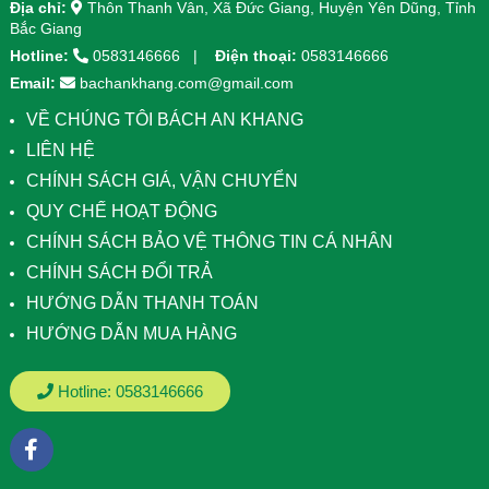
Địa chỉ:
Thôn Thanh Vân, Xã Đức Giang, Huyện Yên Dũng, Tỉnh
Bắc Giang
Hotline:
0583146666
Điện thoại:
0583146666
Email:
bachankhang.com@gmail.com
VỀ CHÚNG TÔI BÁCH AN KHANG
LIÊN HỆ
CHÍNH SÁCH GIÁ, VẬN CHUYỂN
QUY CHẾ HOẠT ĐỘNG
CHÍNH SÁCH BẢO VỆ THÔNG TIN CÁ NHÂN
CHÍNH SÁCH ĐỔI TRẢ
HƯỚNG DẪN THANH TOÁN
HƯỚNG DẪN MUA HÀNG
Hotline:
0583146666