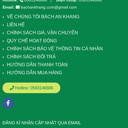
Hotline:
0583146666
Điện thoại:
0583146666
Email:
bachankhang.com@gmail.com
VỀ CHÚNG TÔI BÁCH AN KHANG
LIÊN HỆ
CHÍNH SÁCH GIÁ, VẬN CHUYỂN
QUY CHẾ HOẠT ĐỘNG
CHÍNH SÁCH BẢO VỆ THÔNG TIN CÁ NHÂN
CHÍNH SÁCH ĐỔI TRẢ
HƯỚNG DẪN THANH TOÁN
HƯỚNG DẪN MUA HÀNG
Hotline:
0583146666
ÐĂNG KÍ NHẬN CẬP NHẬT QUA EMAIL