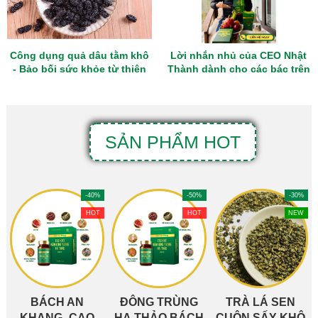
Công dụng quả dâu tằm khô
Lời nhắn nhủ của CEO Nhật
- Bảo bối sức khỏe từ thiên
Thành dành cho các bác trên
nhiên
50 tuổi
SẢN PHẨM HOT
-40%
-50%
-30%
HOT
HOT
NEW
BÁCH AN
ĐÔNG TRÙNG
TRÀ LÁ SEN
KHANG- CAO
HẠ THẢO BÁCH
CUỘN SẤY KHÔ