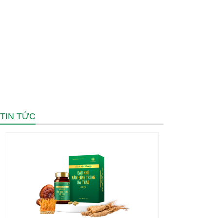
PHÂN PHỐI SẢN PHẨM TẠI
BÁN HÀNG ONLINE SHIP
HÀNG NGHÌN NHÀ THUỐC
HÀNG TOÀN QUỐC
TIN TỨC