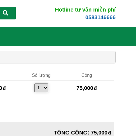
Hotline tư vấn miễn phí
0583146666
Số lượng
Cộng
0
75,000
TỔNG CỘNG
:
75,000