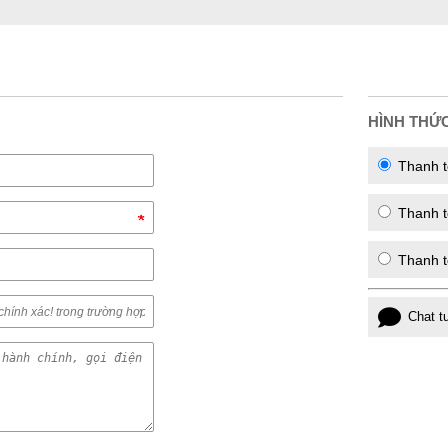
HÌNH THỨ
Thanh t
Thanh to
Thanh t
Chat t