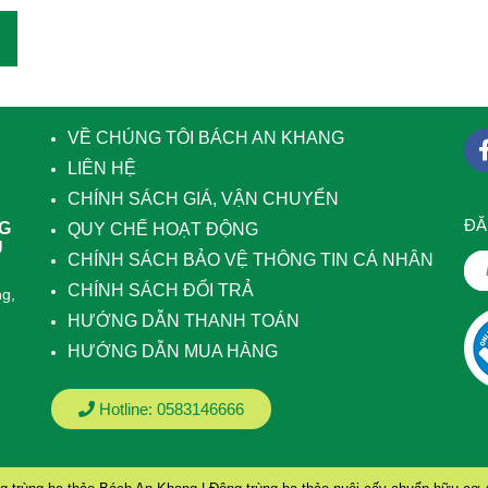
VỀ CHÚNG TÔI BÁCH AN KHANG
LIÊN HỆ
CHÍNH SÁCH GIÁ, VẬN CHUYỂN
ÐĂ
NG
QUY CHẾ HOẠT ĐỘNG
U
CHÍNH SÁCH BẢO VỆ THÔNG TIN CÁ NHÂN
CHÍNH SÁCH ĐỔI TRẢ
g,
HƯỚNG DẪN THANH TOÁN
HƯỚNG DẪN MUA HÀNG
Hotline:
0583146666