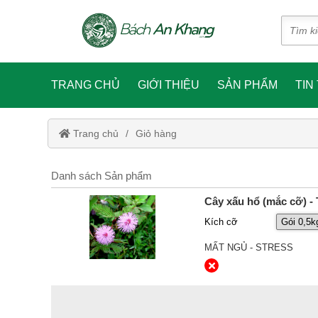
TRANG CHỦ
GIỚI THIỆU
SẢN PHẨM
TIN
Trang chủ
Giỏ hàng
Danh sách Sản phẩm
Cây xấu hổ (mắc cỡ) 
Kích cỡ
MẤT NGỦ - STRESS