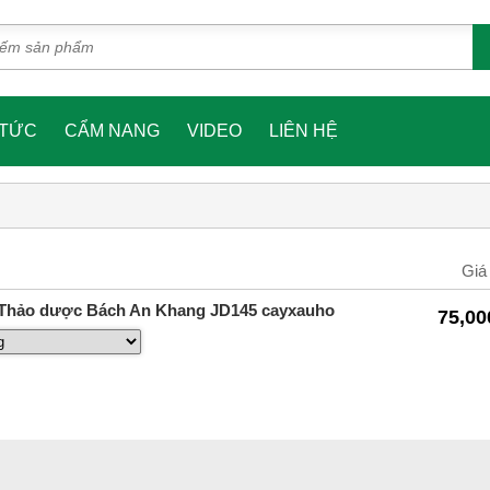
 TỨC
CẨM NANG
VIDEO
LIÊN HỆ
Giá
- Thảo dược Bách An Khang JD145 cayxauho
75,00