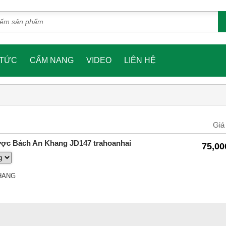
 TỨC
CẨM NANG
VIDEO
LIÊN HỆ
Giá
dược Bách An Khang JD147 trahoanhai
75,00
HANG