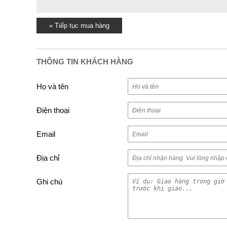
« Tiếp tục mua hàng
THÔNG TIN KHÁCH HÀNG
Họ và tên
Điện thoại
Email
Địa chỉ
Ghi chú