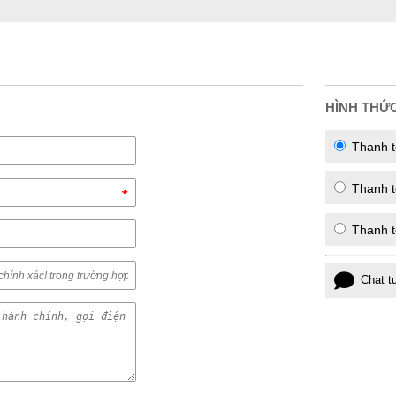
HÌNH THỨ
Thanh t
Thanh to
Thanh t
Chat t