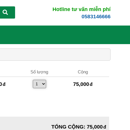
Hotline tư vấn miễn phí
0583146666
Số lượng
Cộng
0
75,000
TỔNG CỘNG
:
75,000