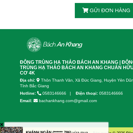
GỬI ĐƠN HÀNG
ĐÔNG TRÙNG HẠ THẢO BÁCH AN KHANG | ĐÔ
TRÙNG HẠ THẢO BÁCH AN KHANG CHUẨN HỮ
CƠ 4K
Địa chỉ:
Thôn Thanh Vân, Xã Đức Giang, Huyện Yên Dũn
Tỉnh Bắc Giang
Hotline:
0583146666
Điện thoại:
0583146666
Email:
bachankhang.com@gmail.com
KHÁNH NGÂN (******.786)
vừa mua