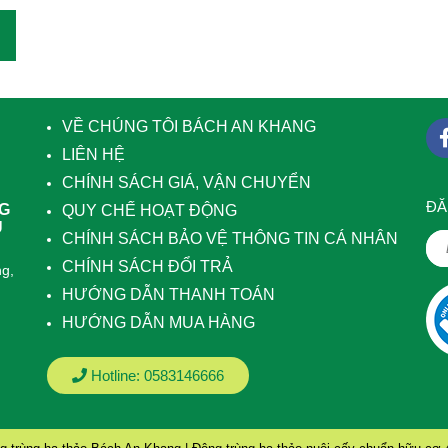
VỀ CHÚNG TÔI BÁCH AN KHANG
LIÊN HỆ
CHÍNH SÁCH GIÁ, VẬN CHUYỂN
ÐĂ
NG
QUY CHẾ HOẠT ĐỘNG
U
CHÍNH SÁCH BẢO VỆ THÔNG TIN CÁ NHÂN
CHÍNH SÁCH ĐỔI TRẢ
g,
HƯỚNG DẪN THANH TOÁN
HƯỚNG DẪN MUA HÀNG
Hotline:
0583146666