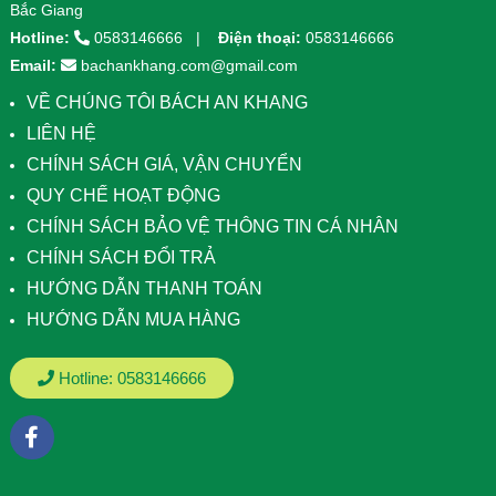
Bắc Giang
Hotline:
0583146666
Điện thoại:
0583146666
Email:
bachankhang.com@gmail.com
VỀ CHÚNG TÔI BÁCH AN KHANG
LIÊN HỆ
CHÍNH SÁCH GIÁ, VẬN CHUYỂN
QUY CHẾ HOẠT ĐỘNG
CHÍNH SÁCH BẢO VỆ THÔNG TIN CÁ NHÂN
CHÍNH SÁCH ĐỔI TRẢ
HƯỚNG DẪN THANH TOÁN
HƯỚNG DẪN MUA HÀNG
Hotline:
0583146666