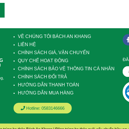
VỀ CHÚNG TÔI BÁCH AN KHANG
LIÊN HỆ
CHÍNH SÁCH GIÁ, VẬN CHUYỂN
ÐĂ
NG
QUY CHẾ HOẠT ĐỘNG
U
CHÍNH SÁCH BẢO VỆ THÔNG TIN CÁ NHÂN
CHÍNH SÁCH ĐỔI TRẢ
g,
HƯỚNG DẪN THANH TOÁN
HƯỚNG DẪN MUA HÀNG
Hotline:
0583146666