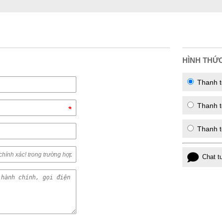
HÌNH THỨ
Thanh t
Thanh to
Thanh t
Chat t