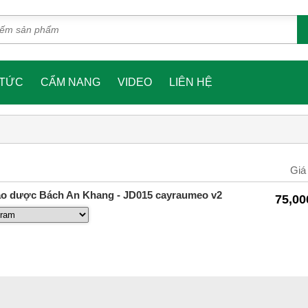
 TỨC
CẨM NANG
VIDEO
LIÊN HỆ
Giá
ảo dược Bách An Khang - JD015 cayraumeo v2
75,00