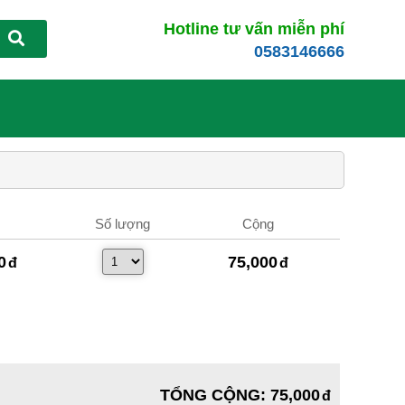
Hotline tư vấn miễn phí
0583146666
Số lượng
Cộng
0
75,000
TỔNG CỘNG
:
75,000