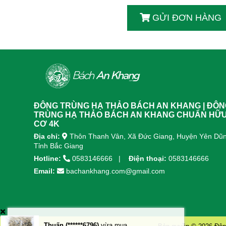
GỬI ĐƠN HÀNG
ĐÔNG TRÙNG HẠ THẢO BÁCH AN KHANG | ĐÔ
TRÙNG HẠ THẢO BÁCH AN KHANG CHUẨN HỮ
CƠ 4K
Địa chỉ:
Thôn Thanh Vân, Xã Đức Giang, Huyện Yên Dũn
Tỉnh Bắc Giang
Hotline:
0583146666
Điện thoại:
0583146666
Email:
bachankhang.com@gmail.com
Thuấn (******6796)
vừa mua