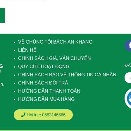
VỀ CHÚNG TÔI BÁCH AN KHANG
LIÊN HỆ
CHÍNH SÁCH GIÁ, VẬN CHUYỂN
ÐĂ
NG
QUY CHẾ HOẠT ĐỘNG
U
CHÍNH SÁCH BẢO VỆ THÔNG TIN CÁ NHÂN
CHÍNH SÁCH ĐỔI TRẢ
g,
HƯỚNG DẪN THANH TOÁN
HƯỚNG DẪN MUA HÀNG
Hotline:
0583146666