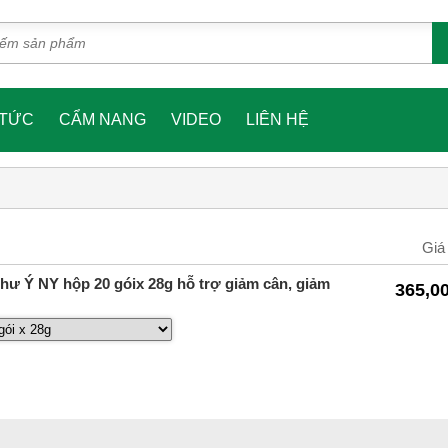
 TỨC
CẨM NANG
VIDEO
LIÊN HỆ
Giá
Như Ý NY hộp 20 góix 28g hỗ trợ giảm cân, giảm
365,0