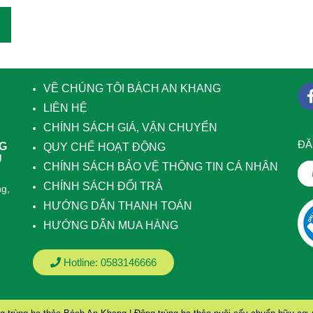
VỀ CHÚNG TÔI BÁCH AN KHANG
LIÊN HỆ
CHÍNH SÁCH GIÁ, VẬN CHUYỂN
ÐĂ
NG
QUY CHẾ HOẠT ĐỘNG
U
CHÍNH SÁCH BẢO VỆ THÔNG TIN CÁ NHÂN
CHÍNH SÁCH ĐỔI TRẢ
g,
HƯỚNG DẪN THANH TOÁN
HƯỚNG DẪN MUA HÀNG
Hotline:
0583146666