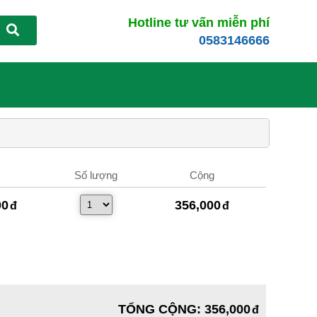
Hotline tư vấn miễn phí
0583146666
Số lượng
Cộng
00
356,000
TỔNG CỘNG
:
356,000