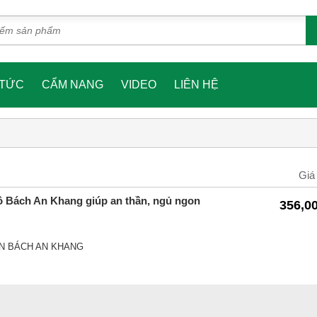
 TỨC
CẨM NANG
VIDEO
LIÊN HỆ
Giá
hô Bách An Khang giúp an thần, ngủ ngon
356,0
N BÁCH AN KHANG