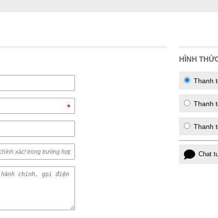
HÌNH THỨ
Thanh t
Thanh to
Thanh t
Chat t