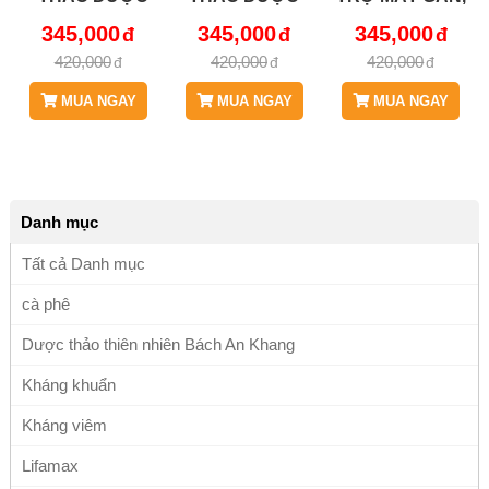
BÁCH AN
BÁCH AN
GIẢI ĐỘC GAN,
345,000
345,000
345,000
KHANG JD269
KHANG JD269
LỢI MẬT CỰC
420,000
420,000
420,000
ATISO V2
ATISO
HAY JD269
ATISO
MUA NGAY
MUA NGAY
MUA NGAY
Danh mục
Tất cả Danh mục
cà phê
Dược thảo thiên nhiên Bách An Khang
Kháng khuẩn
Kháng viêm
Lifamax