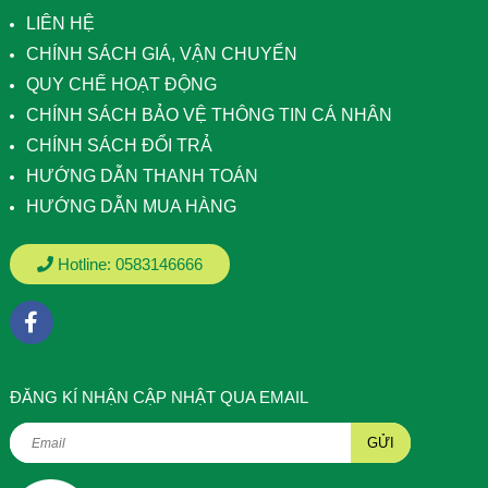
LIÊN HỆ
CHÍNH SÁCH GIÁ, VẬN CHUYỂN
QUY CHẾ HOẠT ĐỘNG
CHÍNH SÁCH BẢO VỆ THÔNG TIN CÁ NHÂN
CHÍNH SÁCH ĐỔI TRẢ
HƯỚNG DẪN THANH TOÁN
HƯỚNG DẪN MUA HÀNG
Hotline:
0583146666
ÐĂNG KÍ NHẬN CẬP NHẬT QUA EMAIL
GỬI