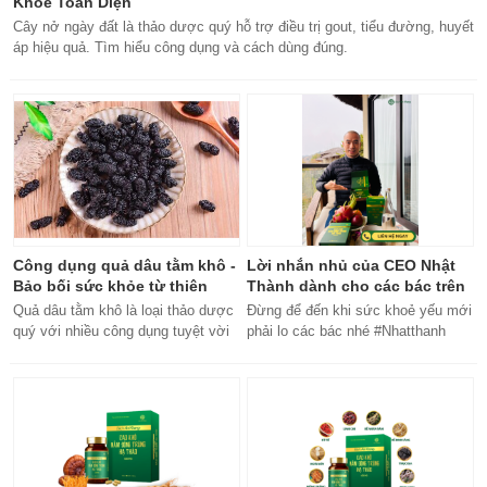
Khỏe Toàn Diện
Cây nở ngày đất là thảo dược quý hỗ trợ điều trị gout, tiểu đường, huyết
áp hiệu quả. Tìm hiểu công dụng và cách dùng đúng.
Công dụng quả dâu tằm khô -
Lời nhắn nhủ của CEO Nhật
Bảo bối sức khỏe từ thiên
Thành dành cho các bác trên
nhiên
50 tuổi
Quả dâu tằm khô là loại thảo dược
Đừng để đến khi sức khoẻ yếu mới
quý với nhiều công dụng tuyệt vời
phải lo các bác nhé #Nhatthanh
cho sức khỏe, từ bổ máu đến tăng
#ceonhatthanh
cường miễn dịch.
#bachankhang8trong1
#bachankhang8in1 #damdacgap10
#khoetubentrong #nhatthanhbak