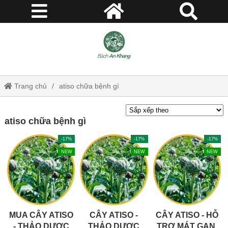
Trang chủ
atiso chữa bệnh gì
atiso chữa bệnh gì
-17%
-17%
-17%
NEW
NEW
NEW
MUA CÂY ATISO
CÂY ATISO -
CÂY ATISO - HỖ
- THẢO DƯỢC
THẢO DƯỢC
TRỢ MÁT GAN,