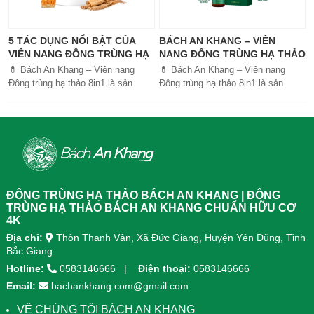
5 TÁC DỤNG NỔI BẬT CỦA
BÁCH AN KHANG – VIÊN
VIÊN NANG ĐÔNG TRÙNG HẠ
NANG ĐÔNG TRÙNG HẠ THẢO
THẢO BÁCH AN KHANG
8IN1: GIẢI PHÁP SỨC KHỎE
💊 Bách An Khang – Viên nang
💊 Bách An Khang – Viên nang
TOÀN DIỆN
Đông trùng hạ thảo 8in1 là sản
Đông trùng hạ thảo 8in1 là sản
phẩm chăm sóc sức khỏe toàn
phẩm chăm sóc sức khỏe toàn
diện, kết hợp 8 dược liệu quý giúp
diện, kết...
tăng đề kháng, bổ khí huyết, hỗ trợ
tiêu hóa, ngủ ngon, giảm mệt mỏi.
Sản phẩm được sản xuất tại nhà
máy đạt chuẩn GMP, sử dụng công
nghệ cao khô đậm đặc gấp 10 lần,
giúp hấp thu nhanh và hiệu quả
ĐÔNG TRÙNG HẠ THẢO BÁCH AN KHANG | ĐÔNG
hơn.
TRÙNG HẠ THẢO BÁCH AN KHANG CHUẨN HỮU CƠ
4K
Địa chỉ:
Thôn Thanh Vân, Xã Đức Giang, Huyện Yên Dũng, Tỉnh
Bắc Giang
Hotline:
0583146666
Điện thoại:
0583146666
Email:
bachankhang.com@gmail.com
VỀ CHÚNG TÔI BÁCH AN KHANG