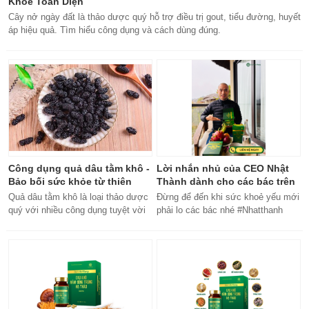
Khỏe Toàn Diện
Cây nở ngày đất là thảo dược quý hỗ trợ điều trị gout, tiểu đường, huyết
áp hiệu quả. Tìm hiểu công dụng và cách dùng đúng.
Công dụng quả dâu tằm khô -
Lời nhắn nhủ của CEO Nhật
Bảo bối sức khỏe từ thiên
Thành dành cho các bác trên
nhiên
50 tuổi
Quả dâu tằm khô là loại thảo dược
Đừng để đến khi sức khoẻ yếu mới
quý với nhiều công dụng tuyệt vời
phải lo các bác nhé #Nhatthanh
cho sức khỏe, từ bổ máu đến tăng
#ceonhatthanh
cường miễn dịch.
#bachankhang8trong1
#bachankhang8in1 #damdacgap10
#khoetubentrong #nhatthanhbak