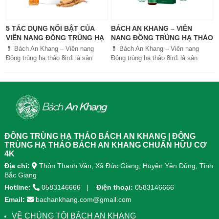
5 TÁC DỤNG NỔI BẬT CỦA
BÁCH AN KHANG – VIÊN
VIÊN NANG ĐÔNG TRÙNG HẠ
NANG ĐÔNG TRÙNG HẠ THẢO
THẢO BÁCH AN KHANG
8IN1: GIẢI PHÁP SỨC KHỎE
💊 Bách An Khang – Viên nang
💊 Bách An Khang – Viên nang
TOÀN DIỆN
Đông trùng hạ thảo 8in1 là sản
Đông trùng hạ thảo 8in1 là sản
phẩm chăm sóc sức khỏe toàn
phẩm chăm sóc sức khỏe toàn
diện, kết hợp 8 dược liệu quý giúp
diện, kết...
tăng đề kháng, bổ khí huyết, hỗ trợ
tiêu hóa, ngủ ngon, giảm mệt mỏi.
Sản phẩm được sản xuất tại nhà
máy đạt chuẩn GMP, sử dụng công
nghệ cao khô đậm đặc gấp 10 lần,
giúp hấp thu nhanh và hiệu quả
ĐÔNG TRÙNG HẠ THẢO BÁCH AN KHANG | ĐÔNG
hơn.
TRÙNG HẠ THẢO BÁCH AN KHANG CHUẨN HỮU CƠ
4K
Địa chỉ:
Thôn Thanh Vân, Xã Đức Giang, Huyện Yên Dũng, Tỉnh
Bắc Giang
Hotline:
0583146666
Điện thoại:
0583146666
Email:
bachankhang.com@gmail.com
VỀ CHÚNG TÔI BÁCH AN KHANG