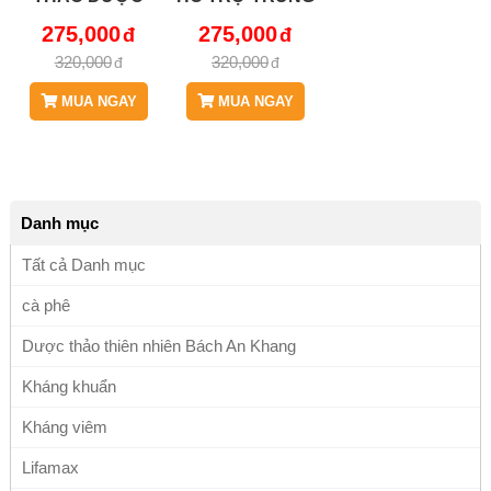
BÁCH AN
PHONG JD276
275,000
275,000
KHANG JD276
BACHPHUTU
320,000
320,000
BACHPHUTU
MUA NGAY
MUA NGAY
Danh mục
Tất cả Danh mục
cà phê
Dược thảo thiên nhiên Bách An Khang
Kháng khuẩn
Kháng viêm
Lifamax