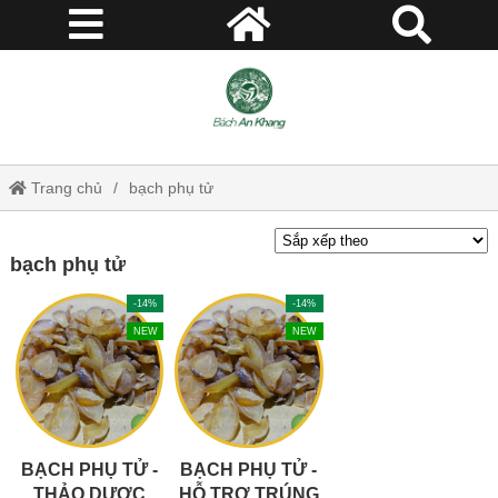
Trang chủ
bạch phụ tử
bạch phụ tử
-14%
-14%
NEW
NEW
BẠCH PHỤ TỬ -
BẠCH PHỤ TỬ -
THẢO DƯỢC
HỖ TRỢ TRÚNG