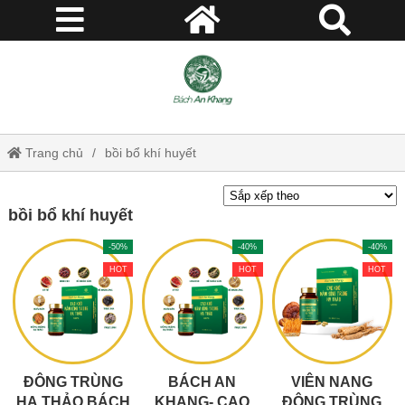
Trang chủ
bồi bổ khí huyết
bồi bổ khí huyết
-50%
-40%
-40%
HOT
HOT
HOT
ĐÔNG TRÙNG
BÁCH AN
VIÊN NANG
HẠ THẢO BÁCH
KHANG- CAO
ĐÔNG TRÙNG