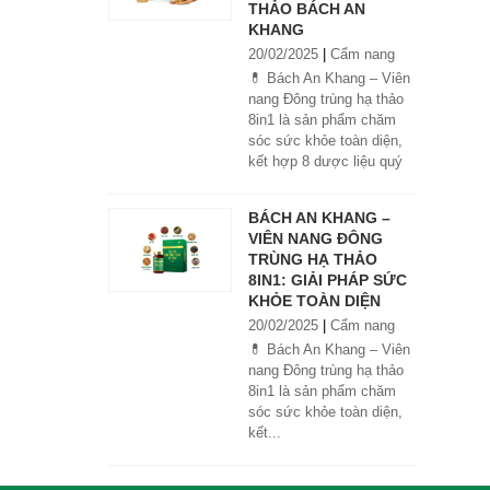
THẢO BÁCH AN
KHANG
20/02/2025
|
Cẩm nang
💊 Bách An Khang – Viên
nang Đông trùng hạ thảo
8in1 là sản phẩm chăm
sóc sức khỏe toàn diện,
kết hợp 8 dược liệu quý
giúp tăng đề kháng, bổ
khí huyết, hỗ trợ tiêu hóa,
BÁCH AN KHANG –
ngủ ngon, giảm mệt mỏi.
VIÊN NANG ĐÔNG
Sản phẩm được sản xuất
TRÙNG HẠ THẢO
tại nhà máy đạt chuẩn
8IN1: GIẢI PHÁP SỨC
GMP, sử dụng công nghệ
KHỎE TOÀN DIỆN
cao khô đậm đặc gấp 10
20/02/2025
|
Cẩm nang
lần, giúp hấp thu nhanh và
hiệu quả hơn.
💊 Bách An Khang – Viên
nang Đông trùng hạ thảo
8in1 là sản phẩm chăm
sóc sức khỏe toàn diện,
kết...