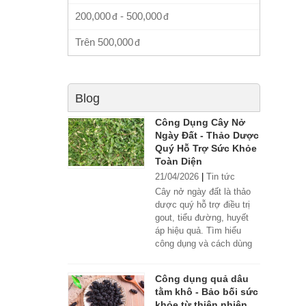
200,000
-
500,000
Trên
500,000
Blog
Công Dụng Cây Nở
Ngày Đất - Thảo Dược
Quý Hỗ Trợ Sức Khỏe
Toàn Diện
21/04/2026
|
Tin tức
Cây nở ngày đất là thảo
dược quý hỗ trợ điều trị
gout, tiểu đường, huyết
áp hiệu quả. Tìm hiểu
công dụng và cách dùng
đúng.
Công dụng quả dâu
tằm khô - Bảo bối sức
khỏe từ thiên nhiên