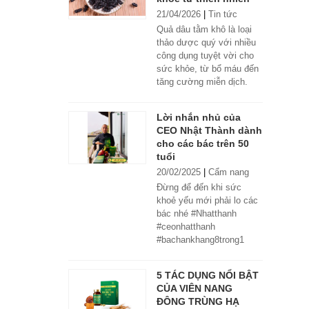
21/04/2026
|
Tin tức
Quả dâu tằm khô là loại
thảo dược quý với nhiều
công dụng tuyệt vời cho
sức khỏe, từ bổ máu đến
tăng cường miễn dịch.
Lời nhắn nhủ của
CEO Nhật Thành dành
cho các bác trên 50
tuổi
20/02/2025
|
Cẩm nang
Đừng để đến khi sức
khoẻ yếu mới phải lo các
bác nhé #Nhatthanh
#ceonhatthanh
#bachankhang8trong1
#bachankhang8in1
#damdacgap10
5 TÁC DỤNG NỔI BẬT
#khoetubentrong
CỦA VIÊN NANG
#nhatthanhbak
ĐÔNG TRÙNG HẠ