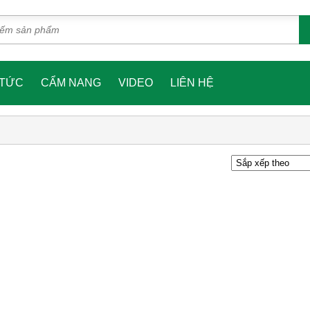
 TỨC
CẨM NANG
VIDEO
LIÊN HỆ