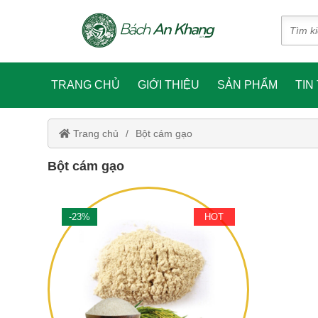
TRANG CHỦ
GIỚI THIỆU
SẢN PHẨM
TIN
Trang chủ
Bột cám gạo
Bột cám gạo
-23%
HOT