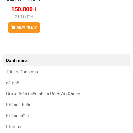
DƯỢC BÁCH AN
150,000
KHANG JD246
210,000
HATCHIABLACK
MUA NGAY
Danh mục
Tất cả Danh mục
cà phê
Dược thảo thiên nhiên Bách An Khang
Kháng khuẩn
Kháng viêm
Lifamax