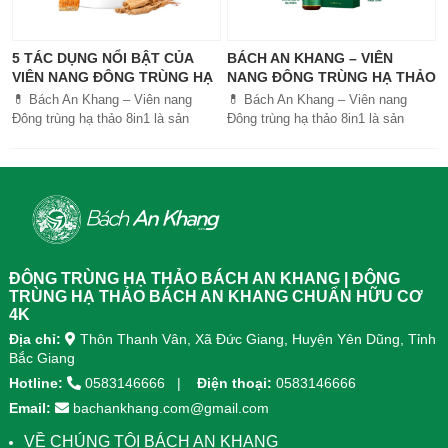
5 TÁC DỤNG NỔI BẬT CỦA
BÁCH AN KHANG – VIÊN
VIÊN NANG ĐÔNG TRÙNG HẠ
NANG ĐÔNG TRÙNG HẠ THẢO
THẢO BÁCH AN KHANG
8IN1: GIẢI PHÁP SỨC KHỎE
💊 Bách An Khang – Viên nang
💊 Bách An Khang – Viên nang
TOÀN DIỆN
Đông trùng hạ thảo 8in1 là sản
Đông trùng hạ thảo 8in1 là sản
phẩm chăm sóc sức khỏe toàn
phẩm chăm sóc sức khỏe toàn
diện, kết hợp 8 dược liệu quý giúp
diện, kết...
tăng đề kháng, bổ khí huyết, hỗ trợ
tiêu hóa, ngủ ngon, giảm mệt mỏi.
Sản phẩm được sản xuất tại nhà
máy đạt chuẩn GMP, sử dụng công
nghệ cao khô đậm đặc gấp 10 lần,
giúp hấp thu nhanh và hiệu quả
ĐÔNG TRÙNG HẠ THẢO BÁCH AN KHANG | ĐÔNG
hơn.
TRÙNG HẠ THẢO BÁCH AN KHANG CHUẨN HỮU CƠ
4K
Địa chỉ:
Thôn Thanh Vân, Xã Đức Giang, Huyện Yên Dũng, Tỉnh
Bắc Giang
Hotline:
0583146666
Điện thoại:
0583146666
Email:
bachankhang.com@gmail.com
VỀ CHÚNG TÔI BÁCH AN KHANG