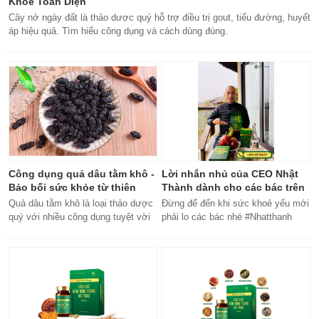
Khỏe Toàn Diện
Cây nở ngày đất là thảo dược quý hỗ trợ điều trị gout, tiểu đường, huyết
áp hiệu quả. Tìm hiểu công dụng và cách dùng đúng.
Công dụng quả dâu tằm khô -
Lời nhắn nhủ của CEO Nhật
Bảo bối sức khỏe từ thiên
Thành dành cho các bác trên
nhiên
50 tuổi
Quả dâu tằm khô là loại thảo dược
Đừng để đến khi sức khoẻ yếu mới
quý với nhiều công dụng tuyệt vời
phải lo các bác nhé #Nhatthanh
cho sức khỏe, từ bổ máu đến tăng
#ceonhatthanh
cường miễn dịch.
#bachankhang8trong1
#bachankhang8in1 #damdacgap10
#khoetubentrong #nhatthanhbak