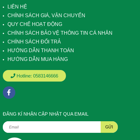
LIÊN HỆ
CHÍNH SÁCH GIÁ, VẬN CHUYỂN
QUY CHẾ HOẠT ĐỘNG
CHÍNH SÁCH BẢO VỆ THÔNG TIN CÁ NHÂN
CHÍNH SÁCH ĐỔI TRẢ
HƯỚNG DẪN THANH TOÁN
HƯỚNG DẪN MUA HÀNG
Hotline:
0583146666
ÐĂNG KÍ NHẬN CẬP NHẬT QUA EMAIL
GỬI