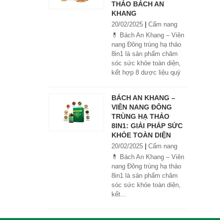
THẢO BÁCH AN
KHANG
20/02/2025
|
Cẩm nang
💊 Bách An Khang – Viên
nang Đông trùng hạ thảo
8in1 là sản phẩm chăm
sóc sức khỏe toàn diện,
kết hợp 8 dược liệu quý
giúp tăng đề kháng, bổ
khí huyết, hỗ trợ tiêu hóa,
BÁCH AN KHANG –
ngủ ngon, giảm mệt mỏi.
VIÊN NANG ĐÔNG
Sản phẩm được sản xuất
TRÙNG HẠ THẢO
tại nhà máy đạt chuẩn
8IN1: GIẢI PHÁP SỨC
GMP, sử dụng công nghệ
KHỎE TOÀN DIỆN
cao khô đậm đặc gấp 10
20/02/2025
|
Cẩm nang
lần, giúp hấp thu nhanh và
hiệu quả hơn.
💊 Bách An Khang – Viên
nang Đông trùng hạ thảo
8in1 là sản phẩm chăm
sóc sức khỏe toàn diện,
kết...