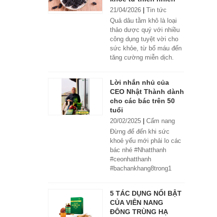
21/04/2026
|
Tin tức
Quả dâu tằm khô là loại
thảo dược quý với nhiều
công dụng tuyệt vời cho
sức khỏe, từ bổ máu đến
tăng cường miễn dịch.
Lời nhắn nhủ của
CEO Nhật Thành dành
cho các bác trên 50
tuổi
20/02/2025
|
Cẩm nang
Đừng để đến khi sức
khoẻ yếu mới phải lo các
bác nhé #Nhatthanh
#ceonhatthanh
#bachankhang8trong1
#bachankhang8in1
#damdacgap10
5 TÁC DỤNG NỔI BẬT
#khoetubentrong
CỦA VIÊN NANG
#nhatthanhbak
ĐÔNG TRÙNG HẠ