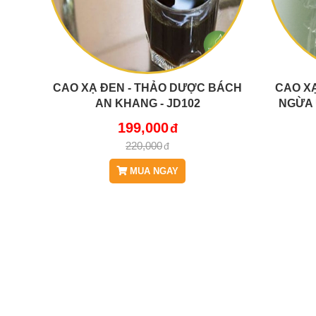
CAO XẠ ĐEN - THẢO DƯỢC BÁCH
CAO XẠ
AN KHANG - JD102
NGỪA 
199,000
220,000
MUA NGAY