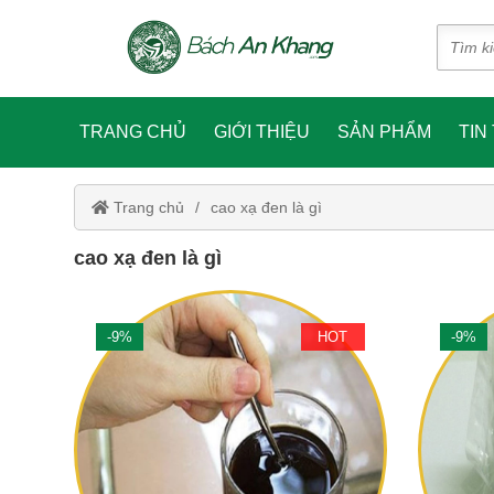
TRANG CHỦ
GIỚI THIỆU
SẢN PHẨM
TIN
Trang chủ
cao xạ đen là gì
cao xạ đen là gì
-9%
HOT
-9%