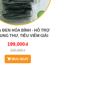
 ĐEN HÒA BÌNH - HỖ TRỢ
UNG THƯ, TIÊU VIÊM GIẢI
ĐỘC JD102
199,000
220,000
MUA NGAY