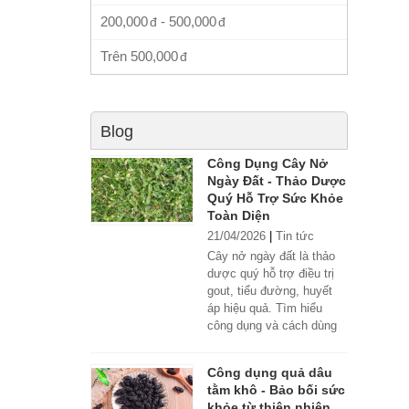
200,000
-
500,000
Trên
500,000
Blog
Công Dụng Cây Nở
Ngày Đất - Thảo Dược
Quý Hỗ Trợ Sức Khỏe
Toàn Diện
21/04/2026
|
Tin tức
Cây nở ngày đất là thảo
dược quý hỗ trợ điều trị
gout, tiểu đường, huyết
áp hiệu quả. Tìm hiểu
công dụng và cách dùng
đúng.
Công dụng quả dâu
tằm khô - Bảo bối sức
khỏe từ thiên nhiên