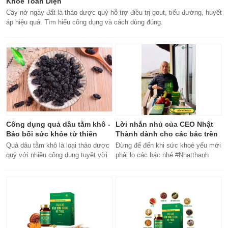
Khỏe Toàn Diện
Cây nở ngày đất là thảo dược quý hỗ trợ điều trị gout, tiểu đường, huyết
áp hiệu quả. Tìm hiểu công dụng và cách dùng đúng.
Công dụng quả dâu tằm khô -
Lời nhắn nhủ của CEO Nhật
Bảo bối sức khỏe từ thiên
Thành dành cho các bác trên
nhiên
50 tuổi
Quả dâu tằm khô là loại thảo dược
Đừng để đến khi sức khoẻ yếu mới
quý với nhiều công dụng tuyệt vời
phải lo các bác nhé #Nhatthanh
cho sức khỏe, từ bổ máu đến tăng
#ceonhatthanh
cường miễn dịch.
#bachankhang8trong1
#bachankhang8in1 #damdacgap10
#khoetubentrong #nhatthanhbak