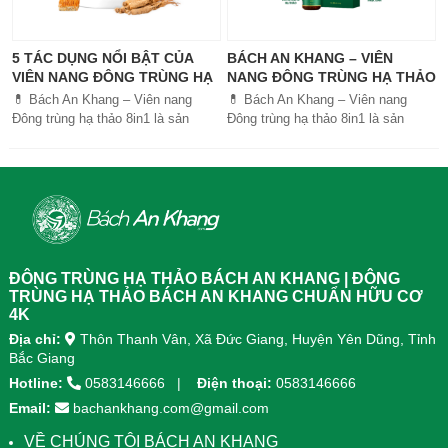
5 TÁC DỤNG NỔI BẬT CỦA
BÁCH AN KHANG – VIÊN
VIÊN NANG ĐÔNG TRÙNG HẠ
NANG ĐÔNG TRÙNG HẠ THẢO
THẢO BÁCH AN KHANG
8IN1: GIẢI PHÁP SỨC KHỎE
💊 Bách An Khang – Viên nang
💊 Bách An Khang – Viên nang
TOÀN DIỆN
Đông trùng hạ thảo 8in1 là sản
Đông trùng hạ thảo 8in1 là sản
phẩm chăm sóc sức khỏe toàn
phẩm chăm sóc sức khỏe toàn
diện, kết hợp 8 dược liệu quý giúp
diện, kết...
tăng đề kháng, bổ khí huyết, hỗ trợ
tiêu hóa, ngủ ngon, giảm mệt mỏi.
Sản phẩm được sản xuất tại nhà
máy đạt chuẩn GMP, sử dụng công
nghệ cao khô đậm đặc gấp 10 lần,
giúp hấp thu nhanh và hiệu quả
ĐÔNG TRÙNG HẠ THẢO BÁCH AN KHANG | ĐÔNG
hơn.
TRÙNG HẠ THẢO BÁCH AN KHANG CHUẨN HỮU CƠ
4K
Địa chỉ:
Thôn Thanh Vân, Xã Đức Giang, Huyện Yên Dũng, Tỉnh
Bắc Giang
Hotline:
0583146666
Điện thoại:
0583146666
Email:
bachankhang.com@gmail.com
VỀ CHÚNG TÔI BÁCH AN KHANG