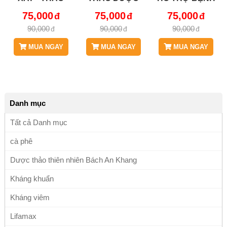
DƯỢC BÁCH AN
BÁCH AN
XƯƠNG KHỚP,
75,000
75,000
75,000
KHANG JD234
KHANG JD234
BỆNH TRĨ, BÍ
90,000
90,000
90,000
CAYCOIXAY V2
CAYCOIXAY
TIỂU, TIỂU BUỐT
CỰC HIỆU QUẢ
MUA NGAY
MUA NGAY
MUA NGAY
JD234
CAYCOIXAY
Danh mục
Tất cả Danh mục
cà phê
Dược thảo thiên nhiên Bách An Khang
Kháng khuẩn
Kháng viêm
Lifamax