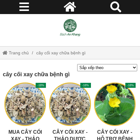
Trang chủ
cây cối xay chữa bệnh gì
cây cối xay chữa bệnh gì
-16%
-16%
-16%
MUA CÂY CỐI
CÂY CỐI XAY -
CÂY CỐI XAY -
XAY - THẢO
THẢO DƯỢC
HỖ TRỢ BỆNH