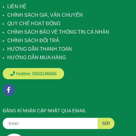
LIÊN HỆ
CHÍNH SÁCH GIÁ, VẬN CHUYỂN
QUY CHẾ HOẠT ĐỘNG
CHÍNH SÁCH BẢO VỆ THÔNG TIN CÁ NHÂN
CHÍNH SÁCH ĐỔI TRẢ
HƯỚNG DẪN THANH TOÁN
HƯỚNG DẪN MUA HÀNG
Hotline:
0583146666
ÐĂNG KÍ NHẬN CẬP NHẬT QUA EMAIL
GỬI