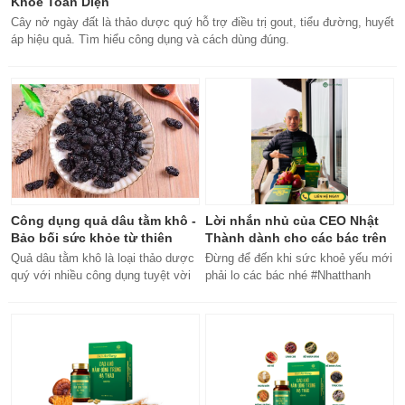
Khỏe Toàn Diện
Cây nở ngày đất là thảo dược quý hỗ trợ điều trị gout, tiểu đường, huyết
áp hiệu quả. Tìm hiểu công dụng và cách dùng đúng.
Công dụng quả dâu tằm khô -
Lời nhắn nhủ của CEO Nhật
Bảo bối sức khỏe từ thiên
Thành dành cho các bác trên
nhiên
50 tuổi
Quả dâu tằm khô là loại thảo dược
Đừng để đến khi sức khoẻ yếu mới
quý với nhiều công dụng tuyệt vời
phải lo các bác nhé #Nhatthanh
cho sức khỏe, từ bổ máu đến tăng
#ceonhatthanh
cường miễn dịch.
#bachankhang8trong1
#bachankhang8in1 #damdacgap10
#khoetubentrong #nhatthanhbak