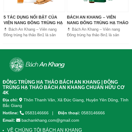
5 TÁC DỤNG NỔI BẬT CỦA
BÁCH AN KHANG – VIÊN
VIÊN NANG ĐÔNG TRÙNG HẠ
NANG ĐÔNG TRÙNG HẠ THẢO
THẢO BÁCH AN KHANG
8IN1: GIẢI PHÁP SỨC KHỎE
💊 Bách An Khang – Viên nang
💊 Bách An Khang – Viên nang
TOÀN DIỆN
Đông trùng hạ thảo 8in1 là sản
Đông trùng hạ thảo 8in1 là sản
phẩm chăm sóc sức khỏe toàn
phẩm chăm sóc sức khỏe toàn
diện, kết hợp 8 dược liệu quý giúp
diện, kết...
tăng đề kháng, bổ khí huyết, hỗ trợ
tiêu hóa, ngủ ngon, giảm mệt mỏi.
Sản phẩm được sản xuất tại nhà
máy đạt chuẩn GMP, sử dụng công
nghệ cao khô đậm đặc gấp 10 lần,
giúp hấp thu nhanh và hiệu quả
ĐÔNG TRÙNG HẠ THẢO BÁCH AN KHANG | ĐÔNG
hơn.
TRÙNG HẠ THẢO BÁCH AN KHANG CHUẨN HỮU CƠ
4K
Địa chỉ:
Thôn Thanh Vân, Xã Đức Giang, Huyện Yên Dũng, Tỉnh
Bắc Giang
Hotline:
0583146666
Điện thoại:
0583146666
Email:
bachankhang.com@gmail.com
VỀ CHÚNG TÔI BÁCH AN KHANG