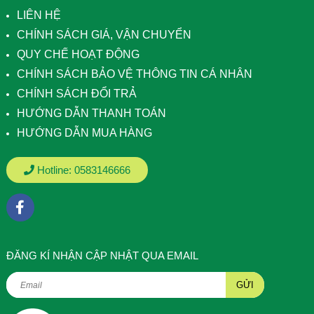
LIÊN HỆ
CHÍNH SÁCH GIÁ, VẬN CHUYỂN
QUY CHẾ HOẠT ĐỘNG
CHÍNH SÁCH BẢO VỆ THÔNG TIN CÁ NHÂN
CHÍNH SÁCH ĐỔI TRẢ
HƯỚNG DẪN THANH TOÁN
HƯỚNG DẪN MUA HÀNG
Hotline:
0583146666
ÐĂNG KÍ NHẬN CẬP NHẬT QUA EMAIL
GỬI