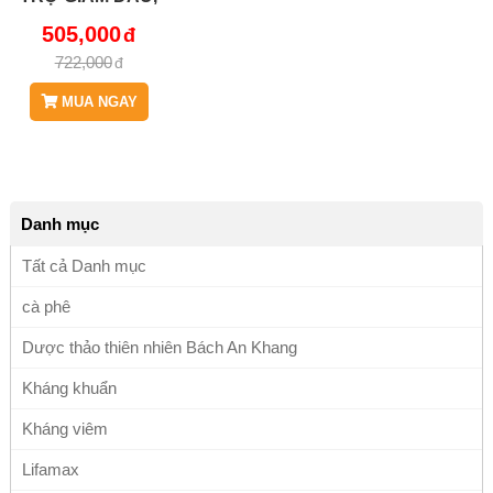
NGỨA, HO VÀ
505,000
SƯNG, CÓ TÁC
722,000
DỤNG TỐT KHI
BỊ NHIỄM
MUA NGAY
TRÙNG DA
BAK837 COPY
Danh mục
Tất cả Danh mục
cà phê
Dược thảo thiên nhiên Bách An Khang
Kháng khuẩn
Kháng viêm
Lifamax