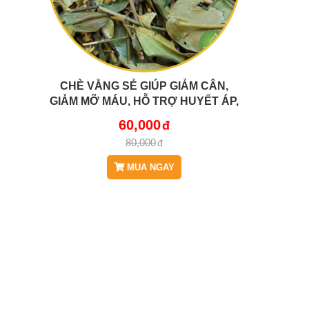
CHÈ VẰNG SẺ GIÚP GIẢM CÂN,
GIẢM MỠ MÁU, HỖ TRỢ HUYẾT ÁP,
CHẬM KINH JD004 CHEVANGSE
60,000
80,000
MUA NGAY