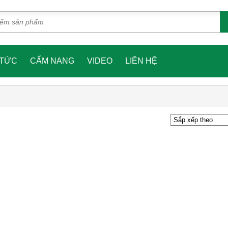
 TỨC
CẨM NANG
VIDEO
LIÊN HỆ