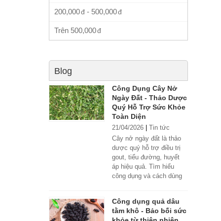
200,000
-
500,000
Trên
500,000
Blog
Công Dụng Cây Nở
Ngày Đất - Thảo Dược
Quý Hỗ Trợ Sức Khỏe
Toàn Diện
21/04/2026
|
Tin tức
Cây nở ngày đất là thảo
dược quý hỗ trợ điều trị
gout, tiểu đường, huyết
áp hiệu quả. Tìm hiểu
công dụng và cách dùng
đúng.
Công dụng quả dâu
tằm khô - Bảo bối sức
khỏe từ thiên nhiên