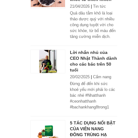
21/04/2026
|
Tin tức
Quả dâu tằm khô là loại
thảo dược quý với nhiều
công dụng tuyệt vời cho
sức khỏe, từ bổ máu đến
tăng cường miễn dịch.
Lời nhắn nhủ của
CEO Nhật Thành dành
cho các bác trên 50
tuổi
20/02/2025
|
Cẩm nang
Đừng để đến khi sức
khoẻ yếu mới phải lo các
bác nhé #Nhatthanh
#ceonhatthanh
#bachankhang8trong1
#bachankhang8in1
#damdacgap10
5 TÁC DỤNG NỔI BẬT
#khoetubentrong
CỦA VIÊN NANG
#nhatthanhbak
ĐÔNG TRÙNG HẠ