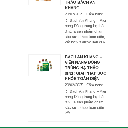
THẢO BÁCH AN
KHANG
20/02/2025
|
Cẩm nang
💊 Bách An Khang – Viên
nang Đông trùng hạ thảo
8in1 là sản phẩm chăm
sóc sức khỏe toàn diện,
kết hợp 8 dược liệu quý
giúp tăng đề kháng, bổ
khí huyết, hỗ trợ tiêu hóa,
BÁCH AN KHANG –
ngủ ngon, giảm mệt mỏi.
VIÊN NANG ĐÔNG
Sản phẩm được sản xuất
TRÙNG HẠ THẢO
tại nhà máy đạt chuẩn
8IN1: GIẢI PHÁP SỨC
GMP, sử dụng công nghệ
KHỎE TOÀN DIỆN
cao khô đậm đặc gấp 10
20/02/2025
|
Cẩm nang
lần, giúp hấp thu nhanh và
hiệu quả hơn.
💊 Bách An Khang – Viên
nang Đông trùng hạ thảo
8in1 là sản phẩm chăm
sóc sức khỏe toàn diện,
kết...