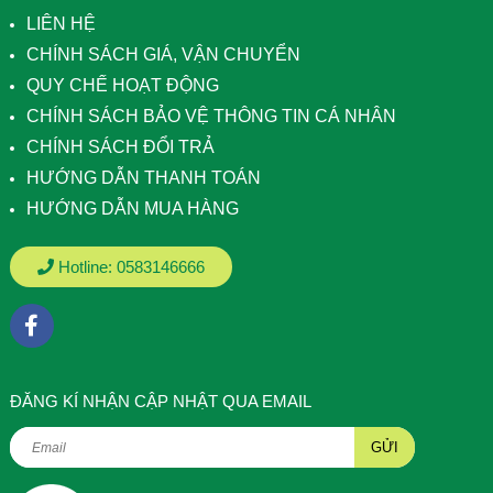
LIÊN HỆ
CHÍNH SÁCH GIÁ, VẬN CHUYỂN
QUY CHẾ HOẠT ĐỘNG
CHÍNH SÁCH BẢO VỆ THÔNG TIN CÁ NHÂN
CHÍNH SÁCH ĐỔI TRẢ
HƯỚNG DẪN THANH TOÁN
HƯỚNG DẪN MUA HÀNG
Hotline:
0583146666
ÐĂNG KÍ NHẬN CẬP NHẬT QUA EMAIL
GỬI