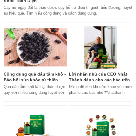
Khỏe Toàn Diện
Cây nở ngày đất là thảo dược quý hỗ trợ điều trị gout, tiểu đường, huyết
áp hiệu quả. Tìm hiểu công dụng và cách dùng đúng.
Công dụng quả dâu tằm khô -
Lời nhắn nhủ của CEO Nhật
Bảo bối sức khỏe từ thiên
Thành dành cho các bác trên
nhiên
50 tuổi
Quả dâu tằm khô là loại thảo dược
Đừng để đến khi sức khoẻ yếu mới
quý với nhiều công dụng tuyệt vời
phải lo các bác nhé #Nhatthanh
cho sức khỏe, từ bổ máu đến tăng
#ceonhatthanh
cường miễn dịch.
#bachankhang8trong1
#bachankhang8in1 #damdacgap10
#khoetubentrong #nhatthanhbak