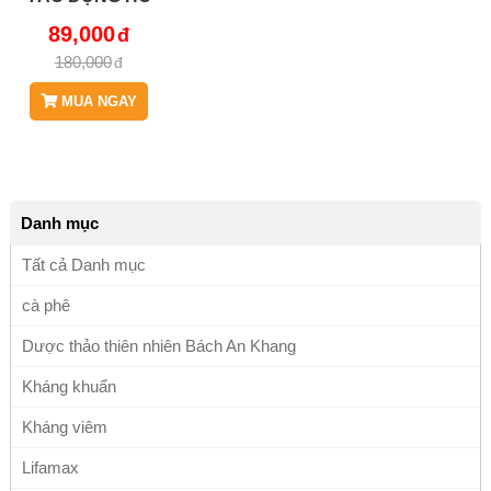
TRỢ BỆNH
89,000
THOÁT VỊ ĐĨA
180,000
ĐỆM, THOÁI
HÓA CỘT SỐNG
MUA NGAY
JD187
CAYDAUXUONG
Danh mục
Tất cả Danh mục
cà phê
Dược thảo thiên nhiên Bách An Khang
Kháng khuẩn
Kháng viêm
Lifamax