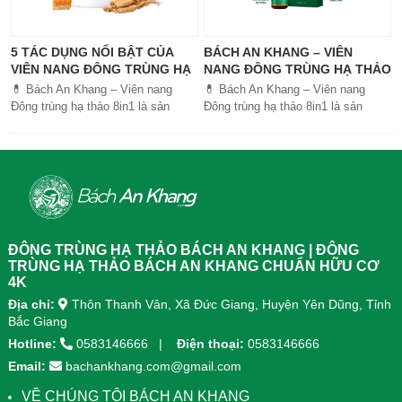
5 TÁC DỤNG NỔI BẬT CỦA
BÁCH AN KHANG – VIÊN
VIÊN NANG ĐÔNG TRÙNG HẠ
NANG ĐÔNG TRÙNG HẠ THẢO
THẢO BÁCH AN KHANG
8IN1: GIẢI PHÁP SỨC KHỎE
💊 Bách An Khang – Viên nang
💊 Bách An Khang – Viên nang
TOÀN DIỆN
Đông trùng hạ thảo 8in1 là sản
Đông trùng hạ thảo 8in1 là sản
phẩm chăm sóc sức khỏe toàn
phẩm chăm sóc sức khỏe toàn
diện, kết hợp 8 dược liệu quý giúp
diện, kết...
tăng đề kháng, bổ khí huyết, hỗ trợ
tiêu hóa, ngủ ngon, giảm mệt mỏi.
Sản phẩm được sản xuất tại nhà
máy đạt chuẩn GMP, sử dụng công
nghệ cao khô đậm đặc gấp 10 lần,
giúp hấp thu nhanh và hiệu quả
ĐÔNG TRÙNG HẠ THẢO BÁCH AN KHANG | ĐÔNG
hơn.
TRÙNG HẠ THẢO BÁCH AN KHANG CHUẨN HỮU CƠ
4K
Địa chỉ:
Thôn Thanh Vân, Xã Đức Giang, Huyện Yên Dũng, Tỉnh
Bắc Giang
Hotline:
0583146666
Điện thoại:
0583146666
Email:
bachankhang.com@gmail.com
VỀ CHÚNG TÔI BÁCH AN KHANG