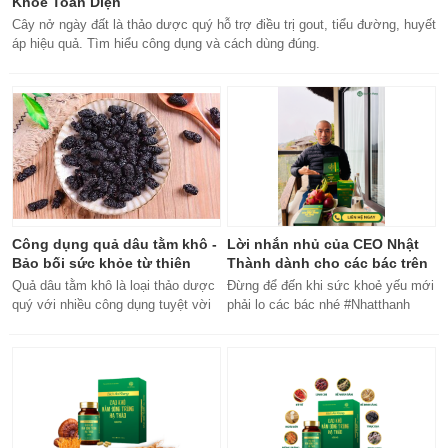
Khỏe Toàn Diện
Cây nở ngày đất là thảo dược quý hỗ trợ điều trị gout, tiểu đường, huyết
áp hiệu quả. Tìm hiểu công dụng và cách dùng đúng.
Công dụng quả dâu tằm khô -
Lời nhắn nhủ của CEO Nhật
Bảo bối sức khỏe từ thiên
Thành dành cho các bác trên
nhiên
50 tuổi
Quả dâu tằm khô là loại thảo dược
Đừng để đến khi sức khoẻ yếu mới
quý với nhiều công dụng tuyệt vời
phải lo các bác nhé #Nhatthanh
cho sức khỏe, từ bổ máu đến tăng
#ceonhatthanh
cường miễn dịch.
#bachankhang8trong1
#bachankhang8in1 #damdacgap10
#khoetubentrong #nhatthanhbak