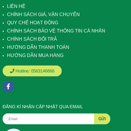
LIÊN HỆ
CHÍNH SÁCH GIÁ, VẬN CHUYỂN
QUY CHẾ HOẠT ĐỘNG
CHÍNH SÁCH BẢO VỆ THÔNG TIN CÁ NHÂN
CHÍNH SÁCH ĐỔI TRẢ
HƯỚNG DẪN THANH TOÁN
HƯỚNG DẪN MUA HÀNG
Hotline:
0583146666
ÐĂNG KÍ NHẬN CẬP NHẬT QUA EMAIL
GỬI