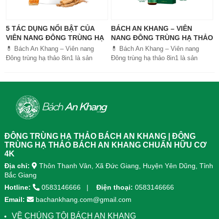
5 TÁC DỤNG NỔI BẬT CỦA
BÁCH AN KHANG – VIÊN
VIÊN NANG ĐÔNG TRÙNG HẠ
NANG ĐÔNG TRÙNG HẠ THẢO
THẢO BÁCH AN KHANG
8IN1: GIẢI PHÁP SỨC KHỎE
💊 Bách An Khang – Viên nang
💊 Bách An Khang – Viên nang
TOÀN DIỆN
Đông trùng hạ thảo 8in1 là sản
Đông trùng hạ thảo 8in1 là sản
phẩm chăm sóc sức khỏe toàn
phẩm chăm sóc sức khỏe toàn
diện, kết hợp 8 dược liệu quý giúp
diện, kết...
tăng đề kháng, bổ khí huyết, hỗ trợ
tiêu hóa, ngủ ngon, giảm mệt mỏi.
Sản phẩm được sản xuất tại nhà
máy đạt chuẩn GMP, sử dụng công
nghệ cao khô đậm đặc gấp 10 lần,
giúp hấp thu nhanh và hiệu quả
ĐÔNG TRÙNG HẠ THẢO BÁCH AN KHANG | ĐÔNG
hơn.
TRÙNG HẠ THẢO BÁCH AN KHANG CHUẨN HỮU CƠ
4K
Địa chỉ:
Thôn Thanh Vân, Xã Đức Giang, Huyện Yên Dũng, Tỉnh
Bắc Giang
Hotline:
0583146666
Điện thoại:
0583146666
Email:
bachankhang.com@gmail.com
VỀ CHÚNG TÔI BÁCH AN KHANG