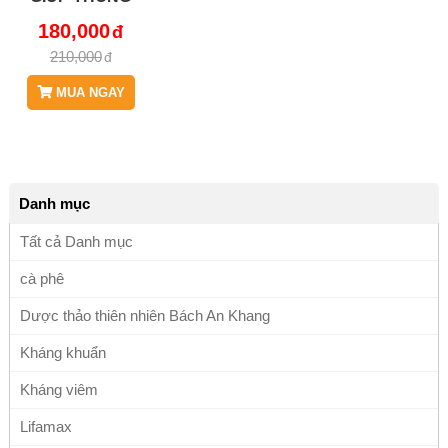
TIỂU TIỆN, HỖ
180,000
TRỢ TRÀNG
210,000
NHẠC, HẠ
HUYẾT ÁP
MUA NGAY
JD107
Danh mục
Tất cả Danh mục
cà phê
Dược thảo thiên nhiên Bách An Khang
Kháng khuẩn
Kháng viêm
Lifamax