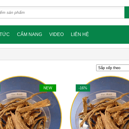
 TỨC
CẨM NANG
VIDEO
LIÊN HỆ
NEW
-16%