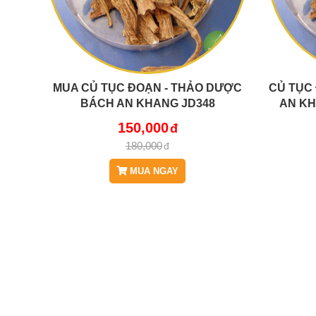
MUA CỦ TỤC ĐOẠN - THẢO DƯỢC
CỦ TỤC
BÁCH AN KHANG JD348
AN KH
CUTUCDOAN V2
150,000
180,000
MUA NGAY