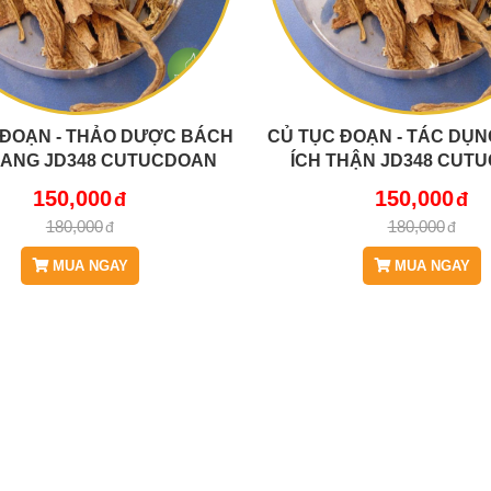
 ĐOẠN - THẢO DƯỢC BÁCH
CỦ TỤC ĐOẠN - TÁC DỤN
ANG JD348 CUTUCDOAN
ÍCH THẬN JD348 CUT
150,000
150,000
180,000
180,000
MUA NGAY
MUA NGAY