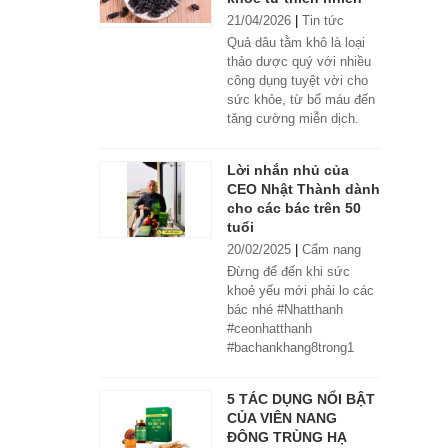
21/04/2026
|
Tin tức
Quả dâu tằm khô là loại
thảo dược quý với nhiều
công dụng tuyệt vời cho
sức khỏe, từ bổ máu đến
tăng cường miễn dịch.
Lời nhắn nhủ của
CEO Nhật Thành dành
cho các bác trên 50
tuổi
20/02/2025
|
Cẩm nang
Đừng để đến khi sức
khoẻ yếu mới phải lo các
bác nhé #Nhatthanh
#ceonhatthanh
#bachankhang8trong1
#bachankhang8in1
#damdacgap10
5 TÁC DỤNG NỔI BẬT
#khoetubentrong
CỦA VIÊN NANG
#nhatthanhbak
ĐÔNG TRÙNG HẠ