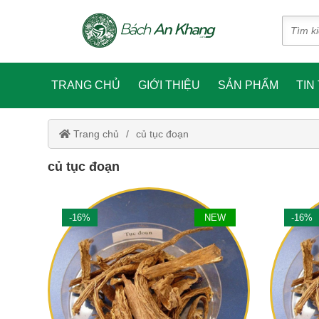
TRANG CHỦ
GIỚI THIỆU
SẢN PHẨM
TIN
Trang chủ
củ tục đoạn
củ tục đoạn
-16%
NEW
-16%