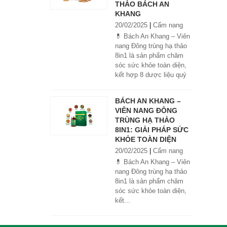
THẢO BÁCH AN
KHANG
20/02/2025
|
Cẩm nang
💊 Bách An Khang – Viên
nang Đông trùng hạ thảo
8in1 là sản phẩm chăm
sóc sức khỏe toàn diện,
kết hợp 8 dược liệu quý
giúp tăng đề kháng, bổ
khí huyết, hỗ trợ tiêu hóa,
BÁCH AN KHANG –
ngủ ngon, giảm mệt mỏi.
VIÊN NANG ĐÔNG
Sản phẩm được sản xuất
TRÙNG HẠ THẢO
tại nhà máy đạt chuẩn
8IN1: GIẢI PHÁP SỨC
GMP, sử dụng công nghệ
KHỎE TOÀN DIỆN
cao khô đậm đặc gấp 10
20/02/2025
|
Cẩm nang
lần, giúp hấp thu nhanh và
hiệu quả hơn.
💊 Bách An Khang – Viên
nang Đông trùng hạ thảo
8in1 là sản phẩm chăm
sóc sức khỏe toàn diện,
kết...