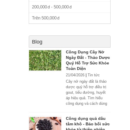
200,000
-
500,000
Trên
500,000
Blog
Công Dụng Cây Nở
Ngày Đất - Thảo Dược
Quý Hỗ Trợ Sức Khỏe
Toàn Diện
21/04/2026
|
Tin tức
Cây nở ngày đất là thảo
dược quý hỗ trợ điều trị
gout, tiểu đường, huyết
áp hiệu quả. Tìm hiểu
công dụng và cách dùng
đúng.
Công dụng quả dâu
tằm khô - Bảo bối sức
khỏe từ thiên nhiên