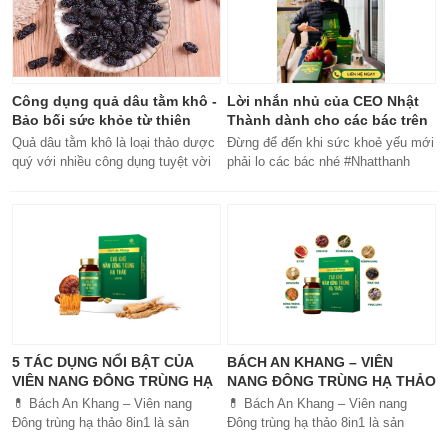
Công dụng quả dâu tằm khô -
Lời nhắn nhủ của CEO Nhật
Bảo bối sức khỏe từ thiên
Thành dành cho các bác trên
nhiên
50 tuổi
Quả dâu tằm khô là loại thảo dược
Đừng để đến khi sức khoẻ yếu mới
quý với nhiều công dụng tuyệt vời
phải lo các bác nhé #Nhatthanh
cho sức khỏe, từ bổ máu đến tăng
#ceonhatthanh
cường miễn dịch.
#bachankhang8trong1
#bachankhang8in1 #damdacgap10
#khoetubentrong #nhatthanhbak
5 TÁC DỤNG NỔI BẬT CỦA
BÁCH AN KHANG – VIÊN
VIÊN NANG ĐÔNG TRÙNG HẠ
NANG ĐÔNG TRÙNG HẠ THẢO
THẢO BÁCH AN KHANG
8IN1: GIẢI PHÁP SỨC KHỎE
💊 Bách An Khang – Viên nang
💊 Bách An Khang – Viên nang
TOÀN DIỆN
Đông trùng hạ thảo 8in1 là sản
Đông trùng hạ thảo 8in1 là sản
phẩm chăm sóc sức khỏe toàn
phẩm chăm sóc sức khỏe toàn