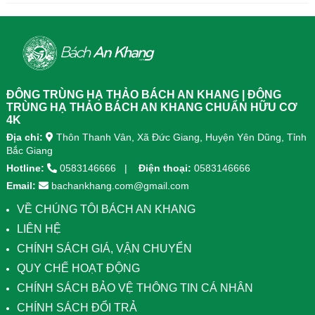
diện, kết hợp 8 dược liệu quý giúp
diện, kết...
tăng đề kháng, bổ khí huyết, hỗ trợ
tiêu hóa, ngủ ngon, giảm mệt mỏi.
Sản phẩm được sản xuất tại nhà
máy đạt chuẩn GMP, sử dụng công
nghệ cao khô đậm đặc gấp 10 lần,
giúp hấp thu nhanh và hiệu quả
ĐÔNG TRÙNG HẠ THẢO BÁCH AN KHANG | ĐÔNG
hơn.
TRÙNG HẠ THẢO BÁCH AN KHANG CHUẨN HỮU CƠ
4K
Địa chỉ:
Thôn Thanh Vân, Xã Đức Giang, Huyện Yên Dũng, Tỉnh
Bắc Giang
Hotline:
0583146666
Điện thoại:
0583146666
Email:
bachankhang.com@gmail.com
VỀ CHÚNG TÔI BÁCH AN KHANG
LIÊN HỆ
CHÍNH SÁCH GIÁ, VẬN CHUYỂN
QUY CHẾ HOẠT ĐỘNG
CHÍNH SÁCH BẢO VỆ THÔNG TIN CÁ NHÂN
CHÍNH SÁCH ĐỔI TRẢ