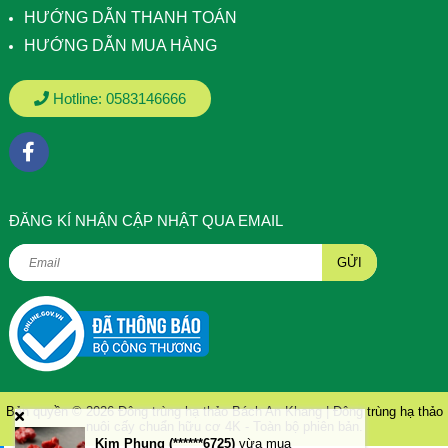
HƯỚNG DẪN THANH TOÁN
HƯỚNG DẪN MUA HÀNG
Hotline:
0583146666
ÐĂNG KÍ NHẬN CẬP NHẬT QUA EMAIL
GỬI
Bản quyền © 2026
Đông trùng hạ thảo Bách An Khang | Đông trùng hạ thảo
nuôi cấy chuẩn hữu cơ 4K
- Toàn bộ phiên bản.
Kim Phụng (******6725)
vừa mua