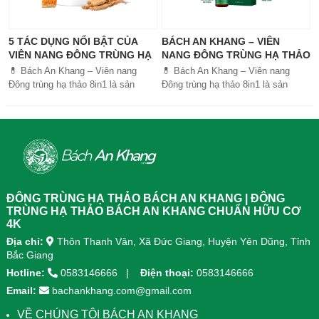
5 TÁC DỤNG NỔI BẬT CỦA
BÁCH AN KHANG – VIÊN
VIÊN NANG ĐÔNG TRÙNG HẠ
NANG ĐÔNG TRÙNG HẠ THẢO
THẢO BÁCH AN KHANG
8IN1: GIẢI PHÁP SỨC KHỎE
💊 Bách An Khang – Viên nang
💊 Bách An Khang – Viên nang
TOÀN DIỆN
Đông trùng hạ thảo 8in1 là sản
Đông trùng hạ thảo 8in1 là sản
phẩm chăm sóc sức khỏe toàn
phẩm chăm sóc sức khỏe toàn
diện, kết hợp 8 dược liệu quý giúp
diện, kết...
tăng đề kháng, bổ khí huyết, hỗ trợ
tiêu hóa, ngủ ngon, giảm mệt mỏi.
Sản phẩm được sản xuất tại nhà
máy đạt chuẩn GMP, sử dụng công
nghệ cao khô đậm đặc gấp 10 lần,
giúp hấp thu nhanh và hiệu quả
ĐÔNG TRÙNG HẠ THẢO BÁCH AN KHANG | ĐÔNG
hơn.
TRÙNG HẠ THẢO BÁCH AN KHANG CHUẨN HỮU CƠ
4K
Địa chỉ:
Thôn Thanh Vân, Xã Đức Giang, Huyện Yên Dũng, Tỉnh
Bắc Giang
Hotline:
0583146666
Điện thoại:
0583146666
Email:
bachankhang.com@gmail.com
VỀ CHÚNG TÔI BÁCH AN KHANG