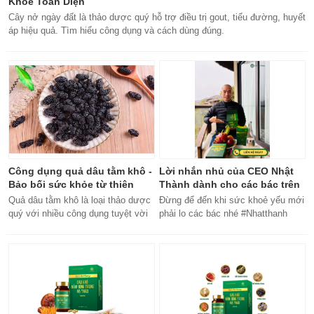
Khỏe Toàn Diện
Cây nở ngày đất là thảo dược quý hỗ trợ điều trị gout, tiểu đường, huyết
áp hiệu quả. Tìm hiểu công dụng và cách dùng đúng.
Công dụng quả dâu tằm khô -
Lời nhắn nhủ của CEO Nhật
Bảo bối sức khỏe từ thiên
Thành dành cho các bác trên
nhiên
50 tuổi
Quả dâu tằm khô là loại thảo dược
Đừng để đến khi sức khoẻ yếu mới
quý với nhiều công dụng tuyệt vời
phải lo các bác nhé #Nhatthanh
cho sức khỏe, từ bổ máu đến tăng
#ceonhatthanh
cường miễn dịch.
#bachankhang8trong1
#bachankhang8in1 #damdacgap10
#khoetubentrong #nhatthanhbak