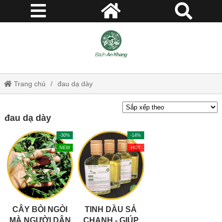
Trang chủ
đau dạ dày
đau dạ dày
-30%
-14%
NEW
HOT
CÂY BÒI NGÒI
TINH DẦU SẢ
MÀ NGƯỜI DÂN
CHANH - GIÚP