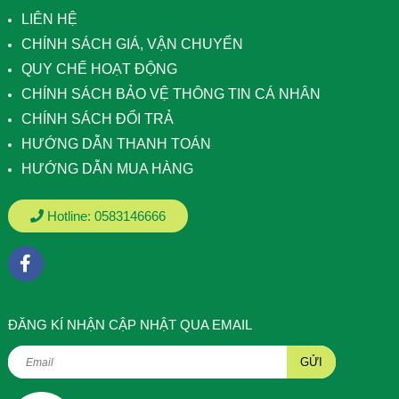
LIÊN HỆ
CHÍNH SÁCH GIÁ, VẬN CHUYỂN
QUY CHẾ HOẠT ĐỘNG
CHÍNH SÁCH BẢO VỆ THÔNG TIN CÁ NHÂN
CHÍNH SÁCH ĐỔI TRẢ
HƯỚNG DẪN THANH TOÁN
HƯỚNG DẪN MUA HÀNG
Hotline:
0583146666
ÐĂNG KÍ NHẬN CẬP NHẬT QUA EMAIL
GỬI