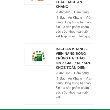
THẢO BÁCH AN
KHANG
20/02/2025
|
Cẩm nang
💊 Bách An Khang – Viên
nang Đông trùng hạ thảo
8in1 là sản phẩm chăm
sóc sức khỏe toàn diện,
kết hợp 8 dược liệu quý
giúp tăng đề kháng, bổ
khí huyết, hỗ trợ tiêu hóa,
BÁCH AN KHANG –
ngủ ngon, giảm mệt mỏi.
VIÊN NANG ĐÔNG
Sản phẩm được sản xuất
TRÙNG HẠ THẢO
tại nhà máy đạt chuẩn
8IN1: GIẢI PHÁP SỨC
GMP, sử dụng công nghệ
KHỎE TOÀN DIỆN
cao khô đậm đặc gấp 10
20/02/2025
|
Cẩm nang
lần, giúp hấp thu nhanh và
hiệu quả hơn.
💊 Bách An Khang – Viên
nang Đông trùng hạ thảo
8in1 là sản phẩm chăm
sóc sức khỏe toàn diện,
kết...