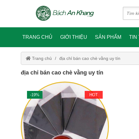
TRANG CHỦ
GIỚI THIỆU
SẢN PHẨM
TIN
Trang chủ
địa chỉ bán cao chè vằng uy tín
địa chỉ bán cao chè vằng uy tín
-19%
HOT