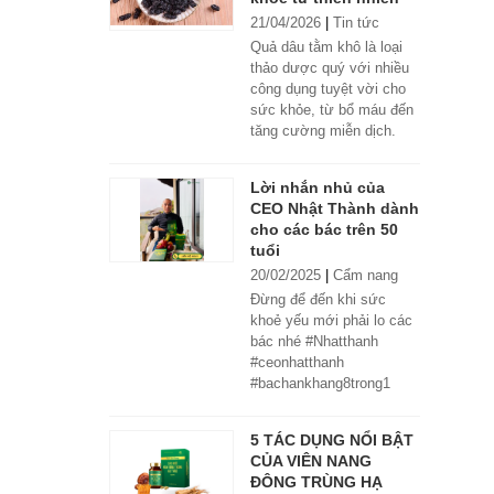
21/04/2026
|
Tin tức
Quả dâu tằm khô là loại
thảo dược quý với nhiều
công dụng tuyệt vời cho
sức khỏe, từ bổ máu đến
tăng cường miễn dịch.
Lời nhắn nhủ của
CEO Nhật Thành dành
cho các bác trên 50
tuổi
20/02/2025
|
Cẩm nang
Đừng để đến khi sức
khoẻ yếu mới phải lo các
bác nhé #Nhatthanh
#ceonhatthanh
#bachankhang8trong1
#bachankhang8in1
#damdacgap10
5 TÁC DỤNG NỔI BẬT
#khoetubentrong
CỦA VIÊN NANG
#nhatthanhbak
ĐÔNG TRÙNG HẠ