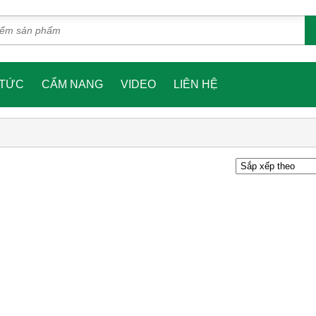
 TỨC
CẨM NANG
VIDEO
LIÊN HỆ