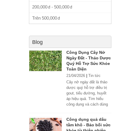
200,000
-
500,000
Trên
500,000
Blog
Công Dụng Cây Nở
Ngày Đất - Thảo Dược
Quý Hỗ Trợ Sức Khỏe
Toàn Diện
21/04/2026
|
Tin tức
Cây nở ngày đất là thảo
dược quý hỗ trợ điều trị
gout, tiểu đường, huyết
áp hiệu quả. Tìm hiểu
công dụng và cách dùng
đúng.
Công dụng quả dâu
tằm khô - Bảo bối sức
khỏe từ thiên nhiên