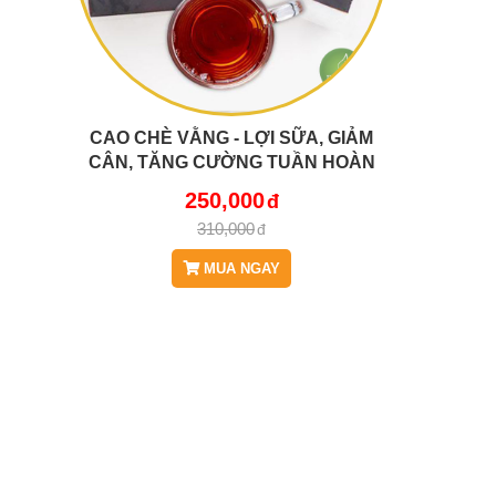
CAO CHÈ VẰNG - LỢI SỮA, GIẢM
CÂN, TĂNG CƯỜNG TUẦN HOÀN
MÁU, HỖ TRỢ NGƯỜI CAO HUYẾT
250,000
ÁP, TIỂU ĐƯỜNG JD101
310,000
CAOCHEVANG
MUA NGAY