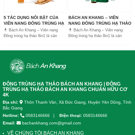
5 TÁC DỤNG NỔI BẬT CỦA
BÁCH AN KHANG – VIÊN
VIÊN NANG ĐÔNG TRÙNG HẠ
NANG ĐÔNG TRÙNG HẠ THẢO
THẢO BÁCH AN KHANG
8IN1: GIẢI PHÁP SỨC KHỎE
💊 Bách An Khang – Viên nang
💊 Bách An Khang – Viên nang
TOÀN DIỆN
Đông trùng hạ thảo 8in1 là sản
Đông trùng hạ thảo 8in1 là sản
phẩm chăm sóc sức khỏe toàn
phẩm chăm sóc sức khỏe toàn
diện, kết hợp 8 dược liệu quý giúp
diện, kết...
tăng đề kháng, bổ khí huyết, hỗ trợ
tiêu hóa, ngủ ngon, giảm mệt mỏi.
Sản phẩm được sản xuất tại nhà
máy đạt chuẩn GMP, sử dụng công
nghệ cao khô đậm đặc gấp 10 lần,
giúp hấp thu nhanh và hiệu quả
ĐÔNG TRÙNG HẠ THẢO BÁCH AN KHANG | ĐÔNG
hơn.
TRÙNG HẠ THẢO BÁCH AN KHANG CHUẨN HỮU CƠ
4K
Địa chỉ:
Thôn Thanh Vân, Xã Đức Giang, Huyện Yên Dũng, Tỉnh
Bắc Giang
Hotline:
0583146666
Điện thoại:
0583146666
Email:
bachankhang.com@gmail.com
VỀ CHÚNG TÔI BÁCH AN KHANG