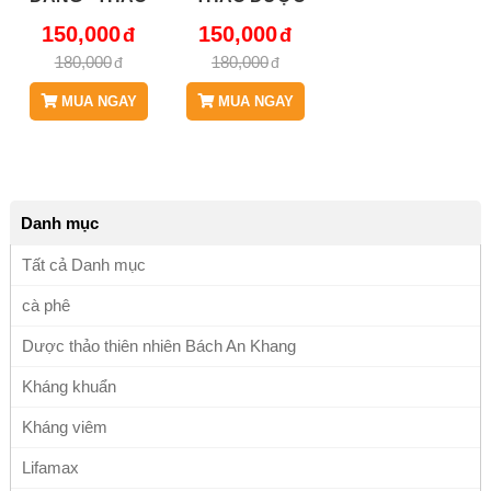
DƯỢC BÁCH AN
BÁCH AN
150,000
150,000
KHANG JD174
KHANG JD174
180,000
180,000
CAYCAUDANG
CAYCAUDANG
V2
MUA NGAY
MUA NGAY
Danh mục
Tất cả Danh mục
cà phê
Dược thảo thiên nhiên Bách An Khang
Kháng khuẩn
Kháng viêm
Lifamax