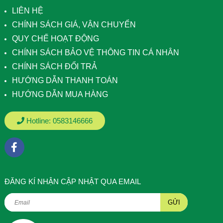
LIÊN HỆ
CHÍNH SÁCH GIÁ, VẬN CHUYỂN
QUY CHẾ HOẠT ĐỘNG
CHÍNH SÁCH BẢO VỆ THÔNG TIN CÁ NHÂN
CHÍNH SÁCH ĐỔI TRẢ
HƯỚNG DẪN THANH TOÁN
HƯỚNG DẪN MUA HÀNG
Hotline:
0583146666
ÐĂNG KÍ NHẬN CẬP NHẬT QUA EMAIL
GỬI