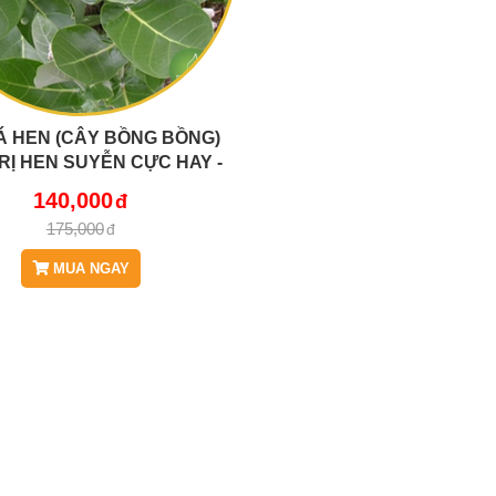
Á HEN (CÂY BỒNG BỒNG)
RỊ HEN SUYỄN CỰC HAY -
JD415 CAYLAHEN
140,000
175,000
MUA NGAY