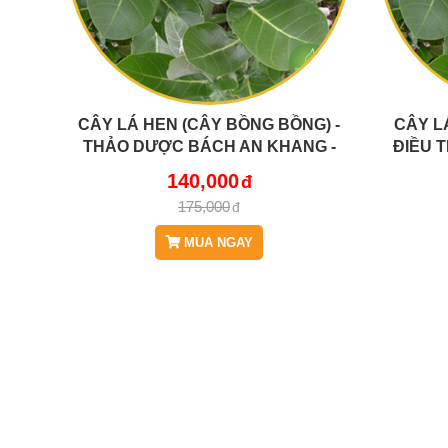
CÂY LÁ HEN (CÂY BỒNG BỒNG) -
CÂY L
THẢO DƯỢC BÁCH AN KHANG -
ĐIỀU T
JD415 CAYLAHEN
140,000
175,000
MUA NGAY