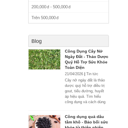
200,000
-
500,000
Trên
500,000
Blog
Công Dụng Cây Nở
Ngày Đất - Thảo Dược
Quý Hỗ Trợ Sức Khỏe
Toàn Diện
21/04/2026
|
Tin tức
Cây nở ngày đất là thảo
dược quý hỗ trợ điều trị
gout, tiểu đường, huyết
áp hiệu quả. Tìm hiểu
công dụng và cách dùng
đúng.
Công dụng quả dâu
tằm khô - Bảo bối sức
khỏe từ thiên nhiên