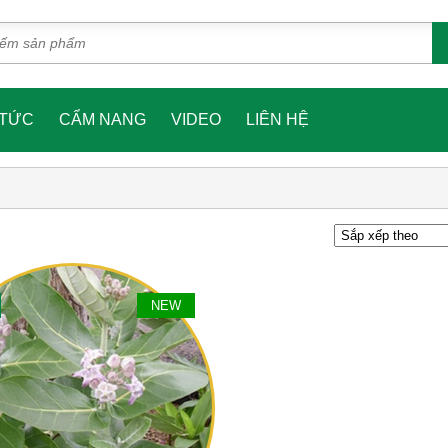
 TỨC
CẨM NANG
VIDEO
LIÊN HỆ
NEW