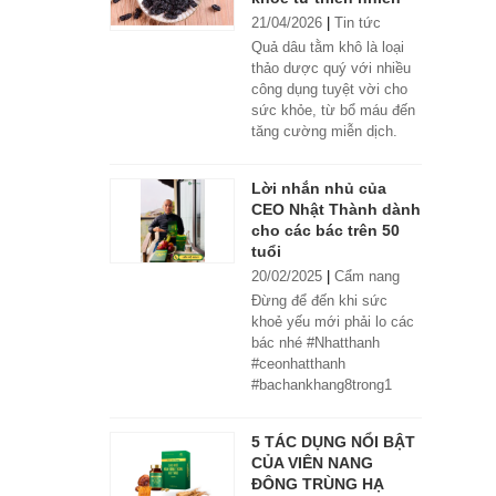
21/04/2026
|
Tin tức
Quả dâu tằm khô là loại
thảo dược quý với nhiều
công dụng tuyệt vời cho
sức khỏe, từ bổ máu đến
tăng cường miễn dịch.
Lời nhắn nhủ của
CEO Nhật Thành dành
cho các bác trên 50
tuổi
20/02/2025
|
Cẩm nang
Đừng để đến khi sức
khoẻ yếu mới phải lo các
bác nhé #Nhatthanh
#ceonhatthanh
#bachankhang8trong1
#bachankhang8in1
#damdacgap10
5 TÁC DỤNG NỔI BẬT
#khoetubentrong
CỦA VIÊN NANG
#nhatthanhbak
ĐÔNG TRÙNG HẠ