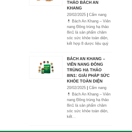
THẢO BÁCH AN
KHANG
20/02/2025
|
Cẩm nang
💊 Bách An Khang – Viên
nang Đông trùng hạ thảo
8in1 là sản phẩm chăm
sóc sức khỏe toàn diện,
kết hợp 8 dược liệu quý
giúp tăng đề kháng, bổ
khí huyết, hỗ trợ tiêu hóa,
BÁCH AN KHANG –
ngủ ngon, giảm mệt mỏi.
VIÊN NANG ĐÔNG
Sản phẩm được sản xuất
TRÙNG HẠ THẢO
tại nhà máy đạt chuẩn
8IN1: GIẢI PHÁP SỨC
GMP, sử dụng công nghệ
KHỎE TOÀN DIỆN
cao khô đậm đặc gấp 10
20/02/2025
|
Cẩm nang
lần, giúp hấp thu nhanh và
hiệu quả hơn.
💊 Bách An Khang – Viên
nang Đông trùng hạ thảo
8in1 là sản phẩm chăm
sóc sức khỏe toàn diện,
kết...