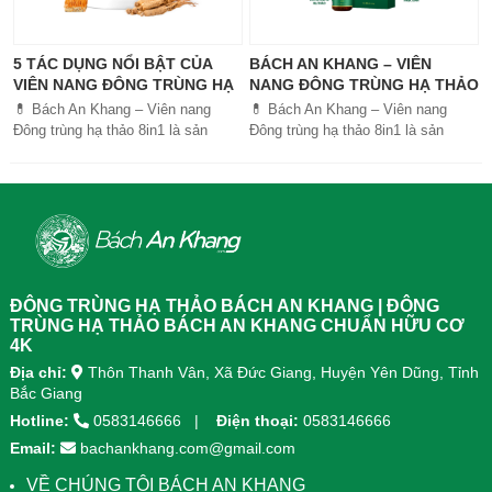
5 TÁC DỤNG NỔI BẬT CỦA
BÁCH AN KHANG – VIÊN
VIÊN NANG ĐÔNG TRÙNG HẠ
NANG ĐÔNG TRÙNG HẠ THẢO
THẢO BÁCH AN KHANG
8IN1: GIẢI PHÁP SỨC KHỎE
💊 Bách An Khang – Viên nang
💊 Bách An Khang – Viên nang
TOÀN DIỆN
Đông trùng hạ thảo 8in1 là sản
Đông trùng hạ thảo 8in1 là sản
phẩm chăm sóc sức khỏe toàn
phẩm chăm sóc sức khỏe toàn
diện, kết hợp 8 dược liệu quý giúp
diện, kết...
tăng đề kháng, bổ khí huyết, hỗ trợ
tiêu hóa, ngủ ngon, giảm mệt mỏi.
Sản phẩm được sản xuất tại nhà
máy đạt chuẩn GMP, sử dụng công
nghệ cao khô đậm đặc gấp 10 lần,
giúp hấp thu nhanh và hiệu quả
ĐÔNG TRÙNG HẠ THẢO BÁCH AN KHANG | ĐÔNG
hơn.
TRÙNG HẠ THẢO BÁCH AN KHANG CHUẨN HỮU CƠ
4K
Địa chỉ:
Thôn Thanh Vân, Xã Đức Giang, Huyện Yên Dũng, Tỉnh
Bắc Giang
Hotline:
0583146666
Điện thoại:
0583146666
Email:
bachankhang.com@gmail.com
VỀ CHÚNG TÔI BÁCH AN KHANG