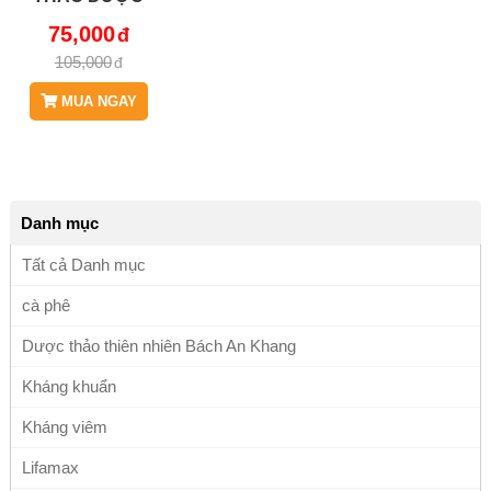
BÁCH AN
75,000
KHANG JD257
105,000
COKHACUC
MUA NGAY
Danh mục
Tất cả Danh mục
cà phê
Dược thảo thiên nhiên Bách An Khang
Kháng khuẩn
Kháng viêm
Lifamax