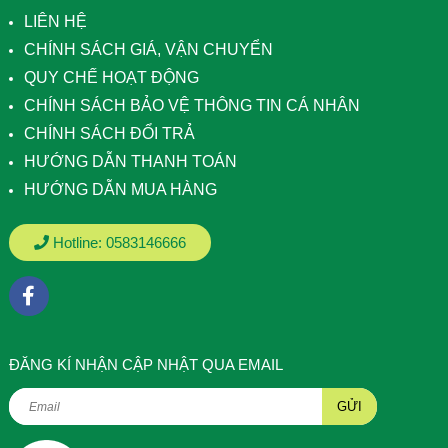
LIÊN HỆ
CHÍNH SÁCH GIÁ, VẬN CHUYỂN
QUY CHẾ HOẠT ĐỘNG
CHÍNH SÁCH BẢO VỆ THÔNG TIN CÁ NHÂN
CHÍNH SÁCH ĐỔI TRẢ
HƯỚNG DẪN THANH TOÁN
HƯỚNG DẪN MUA HÀNG
Hotline:
0583146666
ÐĂNG KÍ NHẬN CẬP NHẬT QUA EMAIL
GỬI