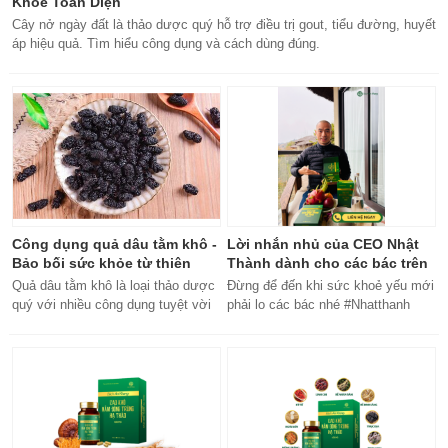
Khỏe Toàn Diện
Cây nở ngày đất là thảo dược quý hỗ trợ điều trị gout, tiểu đường, huyết
áp hiệu quả. Tìm hiểu công dụng và cách dùng đúng.
Công dụng quả dâu tằm khô -
Lời nhắn nhủ của CEO Nhật
Bảo bối sức khỏe từ thiên
Thành dành cho các bác trên
nhiên
50 tuổi
Quả dâu tằm khô là loại thảo dược
Đừng để đến khi sức khoẻ yếu mới
quý với nhiều công dụng tuyệt vời
phải lo các bác nhé #Nhatthanh
cho sức khỏe, từ bổ máu đến tăng
#ceonhatthanh
cường miễn dịch.
#bachankhang8trong1
#bachankhang8in1 #damdacgap10
#khoetubentrong #nhatthanhbak