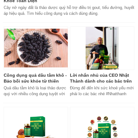
Khỏe Toàn Diện
Cây nở ngày đất là thảo dược quý hỗ trợ điều trị gout, tiểu đường, huyết
áp hiệu quả. Tìm hiểu công dụng và cách dùng đúng.
Công dụng quả dâu tằm khô -
Lời nhắn nhủ của CEO Nhật
Bảo bối sức khỏe từ thiên
Thành dành cho các bác trên
nhiên
50 tuổi
Quả dâu tằm khô là loại thảo dược
Đừng để đến khi sức khoẻ yếu mới
quý với nhiều công dụng tuyệt vời
phải lo các bác nhé #Nhatthanh
cho sức khỏe, từ bổ máu đến tăng
#ceonhatthanh
cường miễn dịch.
#bachankhang8trong1
#bachankhang8in1 #damdacgap10
#khoetubentrong #nhatthanhbak