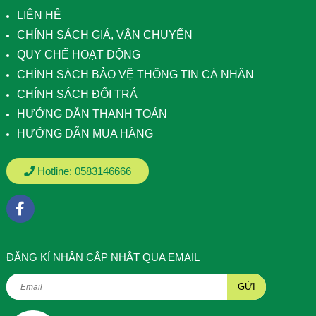
LIÊN HỆ
CHÍNH SÁCH GIÁ, VẬN CHUYỂN
QUY CHẾ HOẠT ĐỘNG
CHÍNH SÁCH BẢO VỆ THÔNG TIN CÁ NHÂN
CHÍNH SÁCH ĐỔI TRẢ
HƯỚNG DẪN THANH TOÁN
HƯỚNG DẪN MUA HÀNG
Hotline:
0583146666
ÐĂNG KÍ NHẬN CẬP NHẬT QUA EMAIL
GỬI