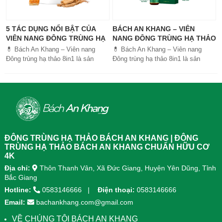
5 TÁC DỤNG NỔI BẬT CỦA
BÁCH AN KHANG – VIÊN
VIÊN NANG ĐÔNG TRÙNG HẠ
NANG ĐÔNG TRÙNG HẠ THẢO
THẢO BÁCH AN KHANG
8IN1: GIẢI PHÁP SỨC KHỎE
💊 Bách An Khang – Viên nang
💊 Bách An Khang – Viên nang
TOÀN DIỆN
Đông trùng hạ thảo 8in1 là sản
Đông trùng hạ thảo 8in1 là sản
phẩm chăm sóc sức khỏe toàn
phẩm chăm sóc sức khỏe toàn
diện, kết hợp 8 dược liệu quý giúp
diện, kết...
tăng đề kháng, bổ khí huyết, hỗ trợ
tiêu hóa, ngủ ngon, giảm mệt mỏi.
Sản phẩm được sản xuất tại nhà
máy đạt chuẩn GMP, sử dụng công
nghệ cao khô đậm đặc gấp 10 lần,
giúp hấp thu nhanh và hiệu quả
ĐÔNG TRÙNG HẠ THẢO BÁCH AN KHANG | ĐÔNG
hơn.
TRÙNG HẠ THẢO BÁCH AN KHANG CHUẨN HỮU CƠ
4K
Địa chỉ:
Thôn Thanh Vân, Xã Đức Giang, Huyện Yên Dũng, Tỉnh
Bắc Giang
Hotline:
0583146666
Điện thoại:
0583146666
Email:
bachankhang.com@gmail.com
VỀ CHÚNG TÔI BÁCH AN KHANG