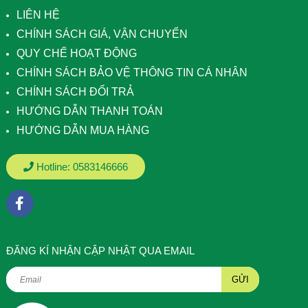
LIÊN HỆ
CHÍNH SÁCH GIÁ, VẬN CHUYỂN
QUY CHẾ HOẠT ĐỘNG
CHÍNH SÁCH BẢO VỆ THÔNG TIN CÁ NHÂN
CHÍNH SÁCH ĐỔI TRẢ
HƯỚNG DẪN THANH TOÁN
HƯỚNG DẪN MUA HÀNG
Hotline:
0583146666
ÐĂNG KÍ NHẬN CẬP NHẬT QUA EMAIL
GỬI