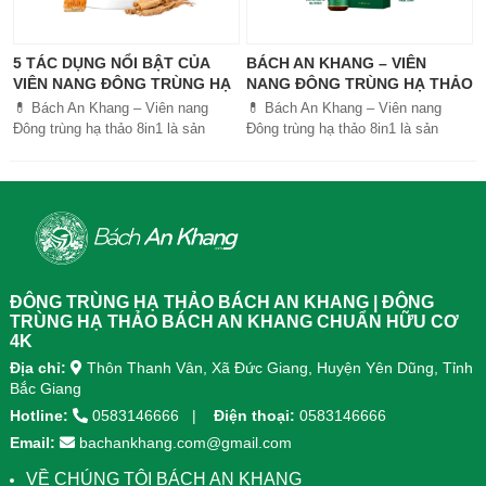
5 TÁC DỤNG NỔI BẬT CỦA
BÁCH AN KHANG – VIÊN
VIÊN NANG ĐÔNG TRÙNG HẠ
NANG ĐÔNG TRÙNG HẠ THẢO
THẢO BÁCH AN KHANG
8IN1: GIẢI PHÁP SỨC KHỎE
💊 Bách An Khang – Viên nang
💊 Bách An Khang – Viên nang
TOÀN DIỆN
Đông trùng hạ thảo 8in1 là sản
Đông trùng hạ thảo 8in1 là sản
phẩm chăm sóc sức khỏe toàn
phẩm chăm sóc sức khỏe toàn
diện, kết hợp 8 dược liệu quý giúp
diện, kết...
tăng đề kháng, bổ khí huyết, hỗ trợ
tiêu hóa, ngủ ngon, giảm mệt mỏi.
Sản phẩm được sản xuất tại nhà
máy đạt chuẩn GMP, sử dụng công
nghệ cao khô đậm đặc gấp 10 lần,
giúp hấp thu nhanh và hiệu quả
ĐÔNG TRÙNG HẠ THẢO BÁCH AN KHANG | ĐÔNG
hơn.
TRÙNG HẠ THẢO BÁCH AN KHANG CHUẨN HỮU CƠ
4K
Địa chỉ:
Thôn Thanh Vân, Xã Đức Giang, Huyện Yên Dũng, Tỉnh
Bắc Giang
Hotline:
0583146666
Điện thoại:
0583146666
Email:
bachankhang.com@gmail.com
VỀ CHÚNG TÔI BÁCH AN KHANG