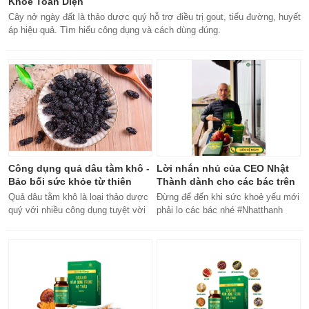
Khỏe Toàn Diện
Cây nở ngày đất là thảo dược quý hỗ trợ điều trị gout, tiểu đường, huyết
áp hiệu quả. Tìm hiểu công dụng và cách dùng đúng.
Công dụng quả dâu tằm khô -
Lời nhắn nhủ của CEO Nhật
Bảo bối sức khỏe từ thiên
Thành dành cho các bác trên
nhiên
50 tuổi
Quả dâu tằm khô là loại thảo dược
Đừng để đến khi sức khoẻ yếu mới
quý với nhiều công dụng tuyệt vời
phải lo các bác nhé #Nhatthanh
cho sức khỏe, từ bổ máu đến tăng
#ceonhatthanh
cường miễn dịch.
#bachankhang8trong1
#bachankhang8in1 #damdacgap10
#khoetubentrong #nhatthanhbak