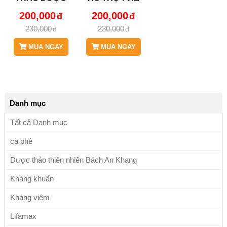
BÁCH AN
NHIỆT, HO RA
200,000
200,000
KHANG JD306
MÁU JD306
230,000
230,000
HOANGCAM
HOANGCAM
MUA NGAY
MUA NGAY
Danh mục
Tất cả Danh mục
cà phê
Dược thảo thiên nhiên Bách An Khang
Kháng khuẩn
Kháng viêm
Lifamax