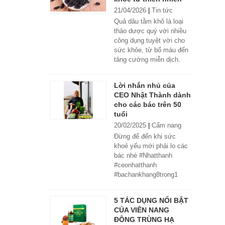
21/04/2026
|
Tin tức
Quả dâu tằm khô là loại
thảo dược quý với nhiều
công dụng tuyệt vời cho
sức khỏe, từ bổ máu đến
tăng cường miễn dịch.
Lời nhắn nhủ của
CEO Nhật Thành dành
cho các bác trên 50
tuổi
20/02/2025
|
Cẩm nang
Đừng để đến khi sức
khoẻ yếu mới phải lo các
bác nhé #Nhatthanh
#ceonhatthanh
#bachankhang8trong1
#bachankhang8in1
#damdacgap10
5 TÁC DỤNG NỔI BẬT
#khoetubentrong
CỦA VIÊN NANG
#nhatthanhbak
ĐÔNG TRÙNG HẠ