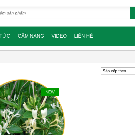
 TỨC
CẨM NANG
VIDEO
LIÊN HỆ
NEW