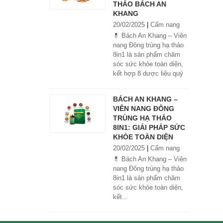
THẢO BÁCH AN
KHANG
20/02/2025
|
Cẩm nang
💊 Bách An Khang – Viên
nang Đông trùng hạ thảo
8in1 là sản phẩm chăm
sóc sức khỏe toàn diện,
kết hợp 8 dược liệu quý
giúp tăng đề kháng, bổ
khí huyết, hỗ trợ tiêu hóa,
BÁCH AN KHANG –
ngủ ngon, giảm mệt mỏi.
VIÊN NANG ĐÔNG
Sản phẩm được sản xuất
TRÙNG HẠ THẢO
tại nhà máy đạt chuẩn
8IN1: GIẢI PHÁP SỨC
GMP, sử dụng công nghệ
KHỎE TOÀN DIỆN
cao khô đậm đặc gấp 10
20/02/2025
|
Cẩm nang
lần, giúp hấp thu nhanh và
hiệu quả hơn.
💊 Bách An Khang – Viên
nang Đông trùng hạ thảo
8in1 là sản phẩm chăm
sóc sức khỏe toàn diện,
kết...