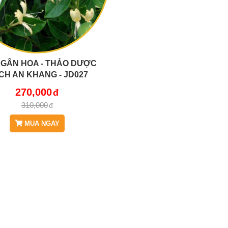
NGÂN HOA - THẢO DƯỢC
CH AN KHANG - JD027
270,000
310,000
MUA NGAY