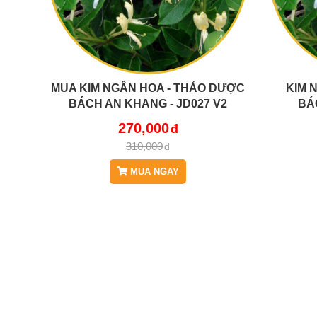
MUA KIM NGÂN HOA - THẢO DƯỢC
KIM 
BÁCH AN KHANG - JD027 V2
BÁ
270,000
310,000
MUA NGAY