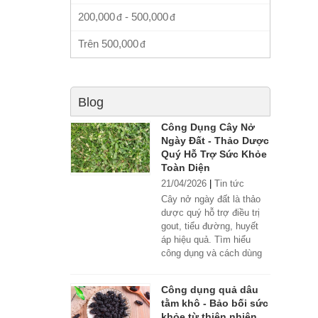
200,000
-
500,000
Trên
500,000
Blog
Công Dụng Cây Nở
Ngày Đất - Thảo Dược
Quý Hỗ Trợ Sức Khỏe
Toàn Diện
21/04/2026
|
Tin tức
Cây nở ngày đất là thảo
dược quý hỗ trợ điều trị
gout, tiểu đường, huyết
áp hiệu quả. Tìm hiểu
công dụng và cách dùng
đúng.
Công dụng quả dâu
tằm khô - Bảo bối sức
khỏe từ thiên nhiên