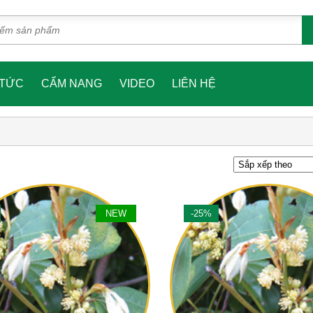
 TỨC
CẨM NANG
VIDEO
LIÊN HỆ
NEW
-25%