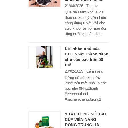
21/04/2026
|
Tin tức
Quả dâu tằm khô là loại
thảo dược quý với nhiều
công dụng tuyệt vời cho
sức khỏe, từ bổ máu đến
tăng cường miễn dịch.
Lời nhắn nhủ của
CEO Nhật Thành dành
cho các bác trên 50
tuổi
20/02/2025
|
Cẩm nang
Đừng để đến khi sức
khoẻ yếu mới phải lo các
bác nhé #Nhatthanh
#ceonhatthanh
#bachankhang8trong1
#bachankhang8in1
#damdacgap10
5 TÁC DỤNG NỔI BẬT
#khoetubentrong
CỦA VIÊN NANG
#nhatthanhbak
ĐÔNG TRÙNG HẠ