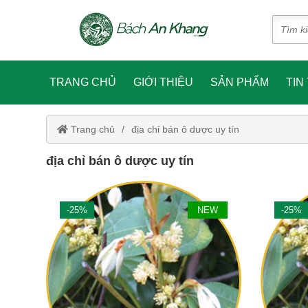
TRANG CHỦ
GIỚI THIỆU
SẢN PHẨM
TIN
Trang chủ
địa chỉ bán ô dược uy tín
địa chỉ bán ô dược uy tín
-25%
NEW
-25%