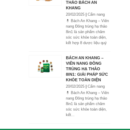
THẢO BÁCH AN
KHANG
20/02/2025
|
Cẩm nang
💊 Bách An Khang – Viên
nang Đông trùng hạ thảo
8in1 là sản phẩm chăm
sóc sức khỏe toàn diện,
kết hợp 8 dược liệu quý
giúp tăng đề kháng, bổ
khí huyết, hỗ trợ tiêu hóa,
BÁCH AN KHANG –
ngủ ngon, giảm mệt mỏi.
VIÊN NANG ĐÔNG
Sản phẩm được sản xuất
TRÙNG HẠ THẢO
tại nhà máy đạt chuẩn
8IN1: GIẢI PHÁP SỨC
GMP, sử dụng công nghệ
KHỎE TOÀN DIỆN
cao khô đậm đặc gấp 10
20/02/2025
|
Cẩm nang
lần, giúp hấp thu nhanh và
hiệu quả hơn.
💊 Bách An Khang – Viên
nang Đông trùng hạ thảo
8in1 là sản phẩm chăm
sóc sức khỏe toàn diện,
kết...