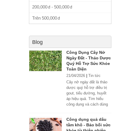
200,000
-
500,000
Trên
500,000
Blog
Công Dụng Cây Nở
Ngày Đất - Thảo Dược
Quý Hỗ Trợ Sức Khỏe
Toàn Diện
21/04/2026
|
Tin tức
Cây nở ngày đất là thảo
dược quý hỗ trợ điều trị
gout, tiểu đường, huyết
áp hiệu quả. Tìm hiểu
công dụng và cách dùng
đúng.
Công dụng quả dâu
tằm khô - Bảo bối sức
khỏe từ thiên nhiên