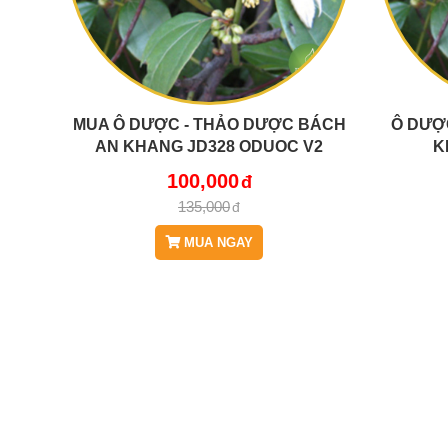
MUA Ô DƯỢC - THẢO DƯỢC BÁCH
Ô DƯỢ
AN KHANG JD328 ODUOC V2
K
100,000
135,000
MUA NGAY