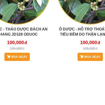
C - THẢO DƯỢC BÁCH AN
Ô DƯỢC - HỖ TRỢ THOÁT
HANG JD328 ODUOC
TIỂU ĐÊM DO THẬN LẠN
ODUOC
100,000
100,000
135,000
135,000
MUA NGAY
MUA NGAY