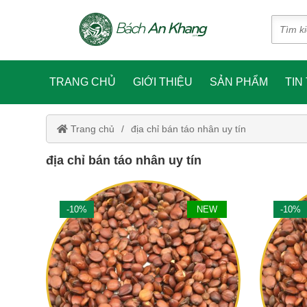
TRANG CHỦ
GIỚI THIỆU
SẢN PHẨM
TIN
Trang chủ
địa chỉ bán táo nhân uy tín
địa chỉ bán táo nhân uy tín
-10%
NEW
-10%