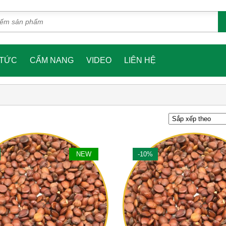
 TỨC
CẨM NANG
VIDEO
LIÊN HỆ
NEW
-10%