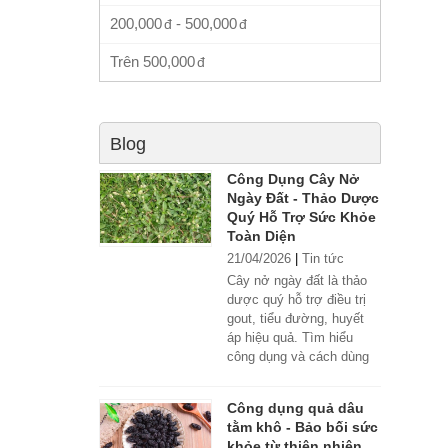
200,000
-
500,000
Trên
500,000
Blog
Công Dụng Cây Nở
Ngày Đất - Thảo Dược
Quý Hỗ Trợ Sức Khỏe
Toàn Diện
21/04/2026
|
Tin tức
Cây nở ngày đất là thảo
dược quý hỗ trợ điều trị
gout, tiểu đường, huyết
áp hiệu quả. Tìm hiểu
công dụng và cách dùng
đúng.
Công dụng quả dâu
tằm khô - Bảo bối sức
khỏe từ thiên nhiên