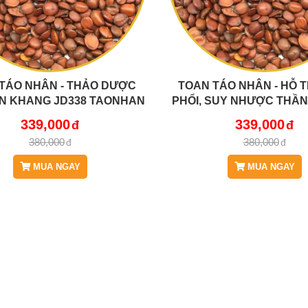
TÁO NHÂN - THẢO DƯỢC
TOAN TÁO NHÂN - HỖ 
N KHANG JD338 TAONHAN
PHỔI, SUY NHƯỢC THẦN
NGỦ HAY MÊ SẢNG J
339,000
339,000
TAONHAN
380,000
380,000
MUA NGAY
MUA NGAY