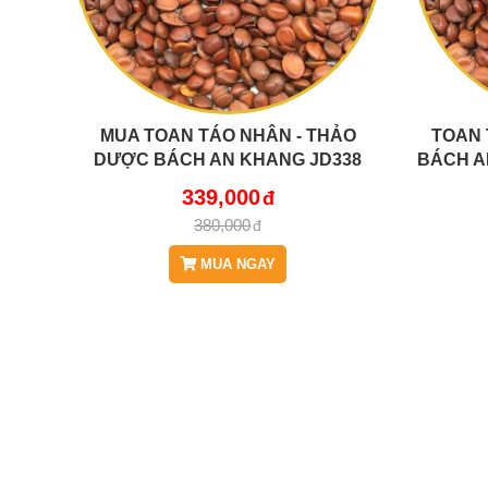
MUA TOAN TÁO NHÂN - THẢO
TOAN 
DƯỢC BÁCH AN KHANG JD338
BÁCH A
TAONHAN V2
339,000
380,000
MUA NGAY