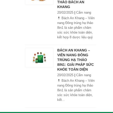
THẢO BÁCH AN
KHANG
20/02/2025
|
Cẩm nang
💊 Bách An Khang – Viên
nang Đông trùng hạ thảo
8in1 là sản phẩm chăm
sóc sức khỏe toàn diện,
kết hợp 8 dược liệu quý
giúp tăng đề kháng, bổ
khí huyết, hỗ trợ tiêu hóa,
BÁCH AN KHANG –
ngủ ngon, giảm mệt mỏi.
VIÊN NANG ĐÔNG
Sản phẩm được sản xuất
TRÙNG HẠ THẢO
tại nhà máy đạt chuẩn
8IN1: GIẢI PHÁP SỨC
GMP, sử dụng công nghệ
KHỎE TOÀN DIỆN
cao khô đậm đặc gấp 10
20/02/2025
|
Cẩm nang
lần, giúp hấp thu nhanh và
hiệu quả hơn.
💊 Bách An Khang – Viên
nang Đông trùng hạ thảo
8in1 là sản phẩm chăm
sóc sức khỏe toàn diện,
kết...