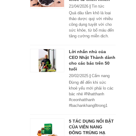
21/04/2026
|
Tin tức
Quả dâu tằm khô là loại
thảo dược quý với nhiều
công dụng tuyệt vời cho
sức khỏe, từ bổ máu đến
tăng cường miễn dịch.
Lời nhắn nhủ của
CEO Nhật Thành dành
cho các bác trên 50
tuổi
20/02/2025
|
Cẩm nang
Đừng để đến khi sức
khoẻ yếu mới phải lo các
bác nhé #Nhatthanh
#ceonhatthanh
#bachankhang8trong1
#bachankhang8in1
#damdacgap10
5 TÁC DỤNG NỔI BẬT
#khoetubentrong
CỦA VIÊN NANG
#nhatthanhbak
ĐÔNG TRÙNG HẠ