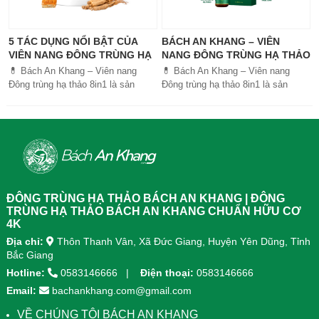
5 TÁC DỤNG NỔI BẬT CỦA
BÁCH AN KHANG – VIÊN
VIÊN NANG ĐÔNG TRÙNG HẠ
NANG ĐÔNG TRÙNG HẠ THẢO
THẢO BÁCH AN KHANG
8IN1: GIẢI PHÁP SỨC KHỎE
💊 Bách An Khang – Viên nang
💊 Bách An Khang – Viên nang
TOÀN DIỆN
Đông trùng hạ thảo 8in1 là sản
Đông trùng hạ thảo 8in1 là sản
phẩm chăm sóc sức khỏe toàn
phẩm chăm sóc sức khỏe toàn
diện, kết hợp 8 dược liệu quý giúp
diện, kết...
tăng đề kháng, bổ khí huyết, hỗ trợ
tiêu hóa, ngủ ngon, giảm mệt mỏi.
Sản phẩm được sản xuất tại nhà
máy đạt chuẩn GMP, sử dụng công
nghệ cao khô đậm đặc gấp 10 lần,
giúp hấp thu nhanh và hiệu quả
ĐÔNG TRÙNG HẠ THẢO BÁCH AN KHANG | ĐÔNG
hơn.
TRÙNG HẠ THẢO BÁCH AN KHANG CHUẨN HỮU CƠ
4K
Địa chỉ:
Thôn Thanh Vân, Xã Đức Giang, Huyện Yên Dũng, Tỉnh
Bắc Giang
Hotline:
0583146666
Điện thoại:
0583146666
Email:
bachankhang.com@gmail.com
VỀ CHÚNG TÔI BÁCH AN KHANG