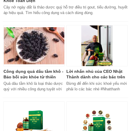
Khỏe Toàn Diện
Cây nở ngày đất là thảo dược quý hỗ trợ điều trị gout, tiểu đường, huyết
áp hiệu quả. Tìm hiểu công dụng và cách dùng đúng.
Công dụng quả dâu tằm khô -
Lời nhắn nhủ của CEO Nhật
Bảo bối sức khỏe từ thiên
Thành dành cho các bác trên
nhiên
50 tuổi
Quả dâu tằm khô là loại thảo dược
Đừng để đến khi sức khoẻ yếu mới
quý với nhiều công dụng tuyệt vời
phải lo các bác nhé #Nhatthanh
cho sức khỏe, từ bổ máu đến tăng
#ceonhatthanh
cường miễn dịch.
#bachankhang8trong1
#bachankhang8in1 #damdacgap10
#khoetubentrong #nhatthanhbak