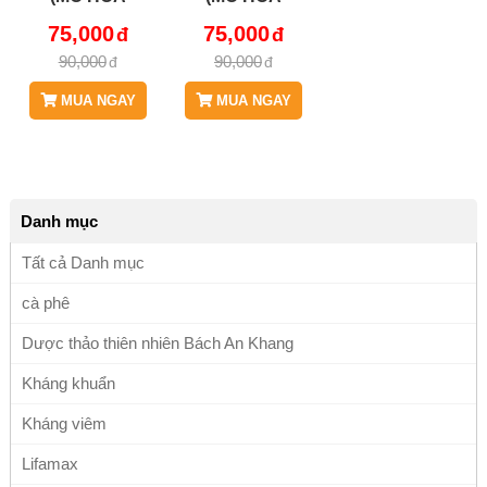
TRẮNG) - THẢO
TRẮNG) - TÁC
75,000
75,000
DƯỢC BÁCH AN
DỤNG HỖ TRỢ
90,000
90,000
KHANG JD390
BẠCH ĐỚI, KHÍ
BACHDONGNU
HƠI Ở PHỤ NỮ
MUA NGAY
MUA NGAY
JD390
BACHDONGNU
Danh mục
Tất cả Danh mục
cà phê
Dược thảo thiên nhiên Bách An Khang
Kháng khuẩn
Kháng viêm
Lifamax