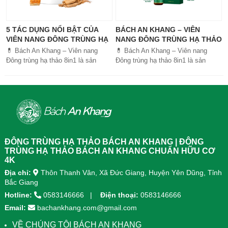
5 TÁC DỤNG NỔI BẬT CỦA
BÁCH AN KHANG – VIÊN
VIÊN NANG ĐÔNG TRÙNG HẠ
NANG ĐÔNG TRÙNG HẠ THẢO
THẢO BÁCH AN KHANG
8IN1: GIẢI PHÁP SỨC KHỎE
💊 Bách An Khang – Viên nang
💊 Bách An Khang – Viên nang
TOÀN DIỆN
Đông trùng hạ thảo 8in1 là sản
Đông trùng hạ thảo 8in1 là sản
phẩm chăm sóc sức khỏe toàn
phẩm chăm sóc sức khỏe toàn
diện, kết hợp 8 dược liệu quý giúp
diện, kết...
tăng đề kháng, bổ khí huyết, hỗ trợ
tiêu hóa, ngủ ngon, giảm mệt mỏi.
Sản phẩm được sản xuất tại nhà
máy đạt chuẩn GMP, sử dụng công
nghệ cao khô đậm đặc gấp 10 lần,
giúp hấp thu nhanh và hiệu quả
ĐÔNG TRÙNG HẠ THẢO BÁCH AN KHANG | ĐÔNG
hơn.
TRÙNG HẠ THẢO BÁCH AN KHANG CHUẨN HỮU CƠ
4K
Địa chỉ:
Thôn Thanh Vân, Xã Đức Giang, Huyện Yên Dũng, Tỉnh
Bắc Giang
Hotline:
0583146666
Điện thoại:
0583146666
Email:
bachankhang.com@gmail.com
VỀ CHÚNG TÔI BÁCH AN KHANG