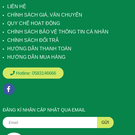
LIÊN HỆ
CHÍNH SÁCH GIÁ, VẬN CHUYỂN
QUY CHẾ HOẠT ĐỘNG
CHÍNH SÁCH BẢO VỆ THÔNG TIN CÁ NHÂN
CHÍNH SÁCH ĐỔI TRẢ
HƯỚNG DẪN THANH TOÁN
HƯỚNG DẪN MUA HÀNG
Hotline:
0583146666
ÐĂNG KÍ NHẬN CẬP NHẬT QUA EMAIL
GỬI