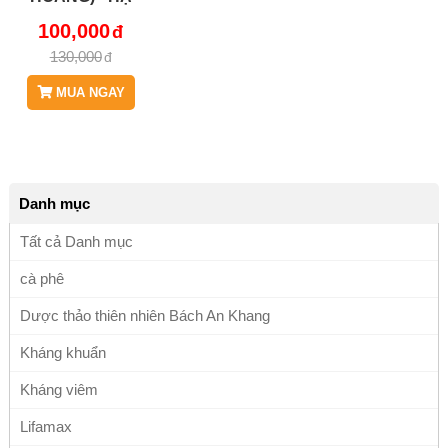
ĐƯỜNG HUYẾT,
100,000
LÀM MẠNH TIM,
130,000
LÀM MÁT
HUYẾT, BỔ
MUA NGAY
DƯƠNG VÀ HỖ
TRỢ CÁC BỆNH
PHỤ NỮ JD333
SINHDIA
Danh mục
Tất cả Danh mục
cà phê
Dược thảo thiên nhiên Bách An Khang
Kháng khuẩn
Kháng viêm
Lifamax