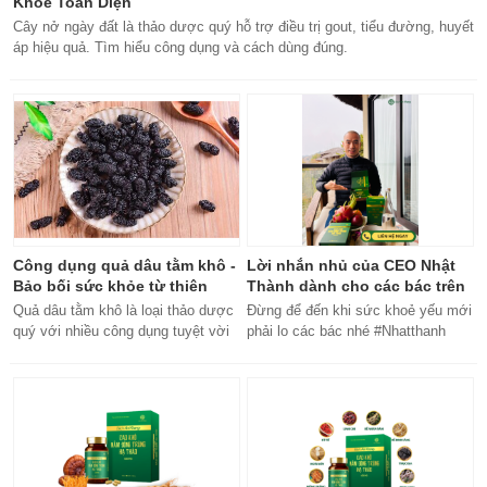
Khỏe Toàn Diện
Cây nở ngày đất là thảo dược quý hỗ trợ điều trị gout, tiểu đường, huyết
áp hiệu quả. Tìm hiểu công dụng và cách dùng đúng.
Công dụng quả dâu tằm khô -
Lời nhắn nhủ của CEO Nhật
Bảo bối sức khỏe từ thiên
Thành dành cho các bác trên
nhiên
50 tuổi
Quả dâu tằm khô là loại thảo dược
Đừng để đến khi sức khoẻ yếu mới
quý với nhiều công dụng tuyệt vời
phải lo các bác nhé #Nhatthanh
cho sức khỏe, từ bổ máu đến tăng
#ceonhatthanh
cường miễn dịch.
#bachankhang8trong1
#bachankhang8in1 #damdacgap10
#khoetubentrong #nhatthanhbak