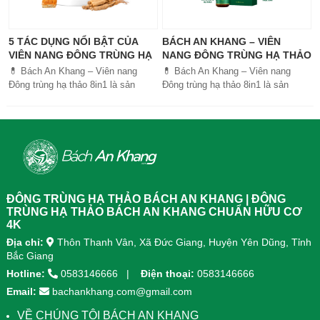
5 TÁC DỤNG NỔI BẬT CỦA
BÁCH AN KHANG – VIÊN
VIÊN NANG ĐÔNG TRÙNG HẠ
NANG ĐÔNG TRÙNG HẠ THẢO
THẢO BÁCH AN KHANG
8IN1: GIẢI PHÁP SỨC KHỎE
💊 Bách An Khang – Viên nang
💊 Bách An Khang – Viên nang
TOÀN DIỆN
Đông trùng hạ thảo 8in1 là sản
Đông trùng hạ thảo 8in1 là sản
phẩm chăm sóc sức khỏe toàn
phẩm chăm sóc sức khỏe toàn
diện, kết hợp 8 dược liệu quý giúp
diện, kết...
tăng đề kháng, bổ khí huyết, hỗ trợ
tiêu hóa, ngủ ngon, giảm mệt mỏi.
Sản phẩm được sản xuất tại nhà
máy đạt chuẩn GMP, sử dụng công
nghệ cao khô đậm đặc gấp 10 lần,
giúp hấp thu nhanh và hiệu quả
ĐÔNG TRÙNG HẠ THẢO BÁCH AN KHANG | ĐÔNG
hơn.
TRÙNG HẠ THẢO BÁCH AN KHANG CHUẨN HỮU CƠ
4K
Địa chỉ:
Thôn Thanh Vân, Xã Đức Giang, Huyện Yên Dũng, Tỉnh
Bắc Giang
Hotline:
0583146666
Điện thoại:
0583146666
Email:
bachankhang.com@gmail.com
VỀ CHÚNG TÔI BÁCH AN KHANG