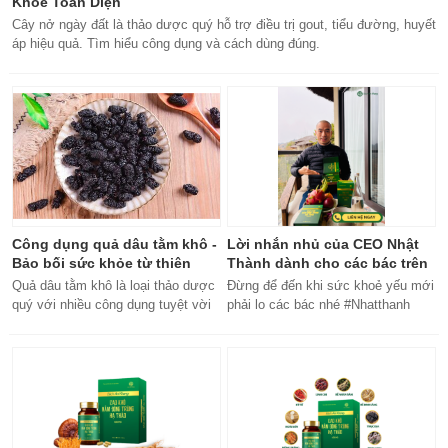
Khỏe Toàn Diện
Cây nở ngày đất là thảo dược quý hỗ trợ điều trị gout, tiểu đường, huyết
áp hiệu quả. Tìm hiểu công dụng và cách dùng đúng.
Công dụng quả dâu tằm khô -
Lời nhắn nhủ của CEO Nhật
Bảo bối sức khỏe từ thiên
Thành dành cho các bác trên
nhiên
50 tuổi
Quả dâu tằm khô là loại thảo dược
Đừng để đến khi sức khoẻ yếu mới
quý với nhiều công dụng tuyệt vời
phải lo các bác nhé #Nhatthanh
cho sức khỏe, từ bổ máu đến tăng
#ceonhatthanh
cường miễn dịch.
#bachankhang8trong1
#bachankhang8in1 #damdacgap10
#khoetubentrong #nhatthanhbak