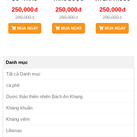
DƯỢC BÁCH AN
BÁCH AN
HỖ TRỢ THẬN
250,000
250,000
250,000
KHANG JD335
KHANG JD335
HƯ, DI TINH,
290,000
290,000
290,000
SONTHUDU V2
SONTHUDU
TIỂU ĐÊM JD335
SONTHUDU
MUA NGAY
MUA NGAY
MUA NGAY
Danh mục
Tất cả Danh mục
cà phê
Dược thảo thiên nhiên Bách An Khang
Kháng khuẩn
Kháng viêm
Lifamax