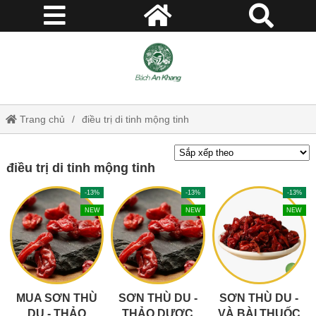
Trang chủ
điều trị di tinh mộng tinh
điều trị di tinh mộng tinh
-13%
-13%
-13%
NEW
NEW
NEW
MUA SƠN THÙ
SƠN THÙ DU -
SƠN THÙ DU -
DU - THẢO
THẢO DƯỢC
VÀ BÀI THUỐC