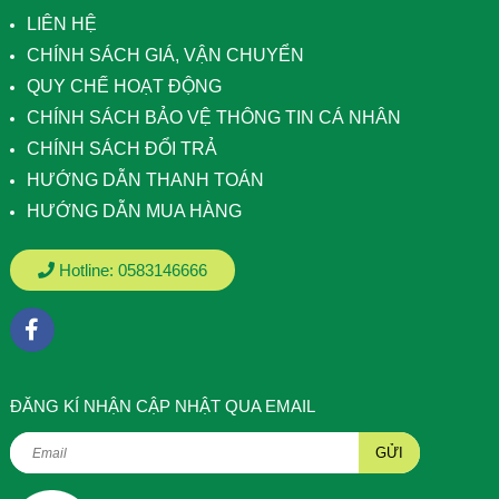
LIÊN HỆ
CHÍNH SÁCH GIÁ, VẬN CHUYỂN
QUY CHẾ HOẠT ĐỘNG
CHÍNH SÁCH BẢO VỆ THÔNG TIN CÁ NHÂN
CHÍNH SÁCH ĐỔI TRẢ
HƯỚNG DẪN THANH TOÁN
HƯỚNG DẪN MUA HÀNG
Hotline:
0583146666
ÐĂNG KÍ NHẬN CẬP NHẬT QUA EMAIL
GỬI