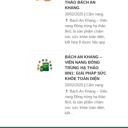
THẢO BÁCH AN
KHANG
20/02/2025
|
Cẩm nang
💊 Bách An Khang – Viên
nang Đông trùng hạ thảo
8in1 là sản phẩm chăm
sóc sức khỏe toàn diện,
kết hợp 8 dược liệu quý
giúp tăng đề kháng, bổ
khí huyết, hỗ trợ tiêu hóa,
BÁCH AN KHANG –
ngủ ngon, giảm mệt mỏi.
VIÊN NANG ĐÔNG
Sản phẩm được sản xuất
TRÙNG HẠ THẢO
tại nhà máy đạt chuẩn
8IN1: GIẢI PHÁP SỨC
GMP, sử dụng công nghệ
KHỎE TOÀN DIỆN
cao khô đậm đặc gấp 10
20/02/2025
|
Cẩm nang
lần, giúp hấp thu nhanh và
hiệu quả hơn.
💊 Bách An Khang – Viên
nang Đông trùng hạ thảo
8in1 là sản phẩm chăm
sóc sức khỏe toàn diện,
kết...