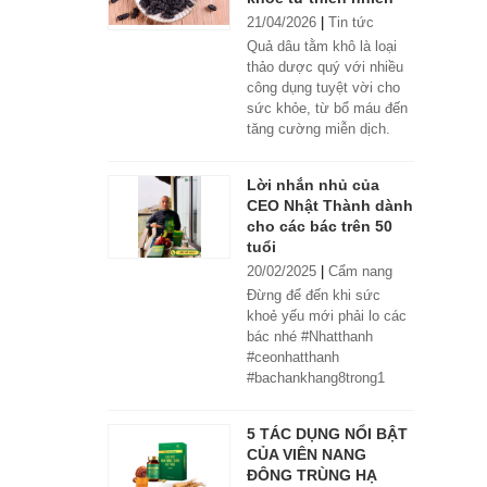
21/04/2026
|
Tin tức
Quả dâu tằm khô là loại
thảo dược quý với nhiều
công dụng tuyệt vời cho
sức khỏe, từ bổ máu đến
tăng cường miễn dịch.
Lời nhắn nhủ của
CEO Nhật Thành dành
cho các bác trên 50
tuổi
20/02/2025
|
Cẩm nang
Đừng để đến khi sức
khoẻ yếu mới phải lo các
bác nhé #Nhatthanh
#ceonhatthanh
#bachankhang8trong1
#bachankhang8in1
#damdacgap10
5 TÁC DỤNG NỔI BẬT
#khoetubentrong
CỦA VIÊN NANG
#nhatthanhbak
ĐÔNG TRÙNG HẠ