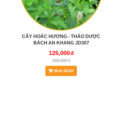
CÂY HOẮC HƯƠNG - THẢO DƯỢC
BÁCH AN KHANG JD307
CAYHOACHUONG
125,000
160,000
MUA NGAY