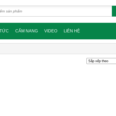
 TỨC
CẨM NANG
VIDEO
LIÊN HỆ