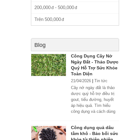
200,000
-
500,000
Trên
500,000
Blog
Công Dụng Cây Nở
Ngày Đất - Thảo Dược
Quý Hỗ Trợ Sức Khỏe
Toàn Diện
21/04/2026
|
Tin tức
Cây nở ngày đất là thảo
dược quý hỗ trợ điều trị
gout, tiểu đường, huyết
áp hiệu quả. Tìm hiểu
công dụng và cách dùng
đúng.
Công dụng quả dâu
tằm khô - Bảo bối sức
khỏe từ thiên nhiên