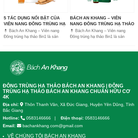
5 TÁC DỤNG NỔI BẬT CỦA
BÁCH AN KHANG – VIÊN
VIÊN NANG ĐÔNG TRÙNG HẠ
NANG ĐÔNG TRÙNG HẠ THẢO
THẢO BÁCH AN KHANG
8IN1: GIẢI PHÁP SỨC KHỎE
💊 Bách An Khang – Viên nang
💊 Bách An Khang – Viên nang
TOÀN DIỆN
Đông trùng hạ thảo 8in1 là sản
Đông trùng hạ thảo 8in1 là sản
phẩm chăm sóc sức khỏe toàn
phẩm chăm sóc sức khỏe toàn
diện, kết hợp 8 dược liệu quý giúp
diện, kết...
tăng đề kháng, bổ khí huyết, hỗ trợ
tiêu hóa, ngủ ngon, giảm mệt mỏi.
Sản phẩm được sản xuất tại nhà
máy đạt chuẩn GMP, sử dụng công
nghệ cao khô đậm đặc gấp 10 lần,
giúp hấp thu nhanh và hiệu quả
ĐÔNG TRÙNG HẠ THẢO BÁCH AN KHANG | ĐÔNG
hơn.
TRÙNG HẠ THẢO BÁCH AN KHANG CHUẨN HỮU CƠ
4K
Địa chỉ:
Thôn Thanh Vân, Xã Đức Giang, Huyện Yên Dũng, Tỉnh
Bắc Giang
Hotline:
0583146666
Điện thoại:
0583146666
Email:
bachankhang.com@gmail.com
VỀ CHÚNG TÔI BÁCH AN KHANG