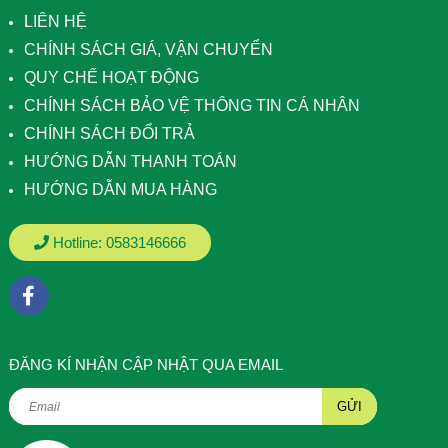
LIÊN HỆ
CHÍNH SÁCH GIÁ, VẬN CHUYỂN
QUY CHẾ HOẠT ĐỘNG
CHÍNH SÁCH BẢO VỆ THÔNG TIN CÁ NHÂN
CHÍNH SÁCH ĐỔI TRẢ
HƯỚNG DẪN THANH TOÁN
HƯỚNG DẪN MUA HÀNG
Hotline:
0583146666
ÐĂNG KÍ NHẬN CẬP NHẬT QUA EMAIL
GỬI