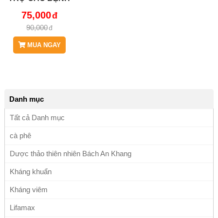
LÝ VỀ HỆ
75,000
THỐNG TIÊU
90,000
HÓA, TIÊU CHẢY
HOẶC HO MẠN
MUA NGAY
TÍNH GÂY KHÀN
GIỌNG, HEN
JD312 KHATU
Danh mục
Tất cả Danh mục
cà phê
Dược thảo thiên nhiên Bách An Khang
Kháng khuẩn
Kháng viêm
Lifamax