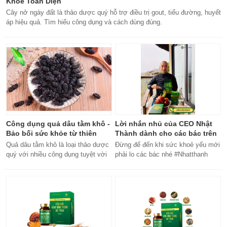
Khỏe Toàn Diện
Cây nở ngày đất là thảo dược quý hỗ trợ điều trị gout, tiểu đường, huyết
áp hiệu quả. Tìm hiểu công dụng và cách dùng đúng.
Công dụng quả dâu tằm khô -
Lời nhắn nhủ của CEO Nhật
Bảo bối sức khỏe từ thiên
Thành dành cho các bác trên
nhiên
50 tuổi
Quả dâu tằm khô là loại thảo dược
Đừng để đến khi sức khoẻ yếu mới
quý với nhiều công dụng tuyệt vời
phải lo các bác nhé #Nhatthanh
cho sức khỏe, từ bổ máu đến tăng
#ceonhatthanh
cường miễn dịch.
#bachankhang8trong1
#bachankhang8in1 #damdacgap10
#khoetubentrong #nhatthanhbak