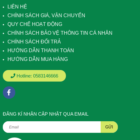
LIÊN HỆ
CHÍNH SÁCH GIÁ, VẬN CHUYỂN
QUY CHẾ HOẠT ĐỘNG
CHÍNH SÁCH BẢO VỆ THÔNG TIN CÁ NHÂN
CHÍNH SÁCH ĐỔI TRẢ
HƯỚNG DẪN THANH TOÁN
HƯỚNG DẪN MUA HÀNG
Hotline:
0583146666
ÐĂNG KÍ NHẬN CẬP NHẬT QUA EMAIL
GỬI