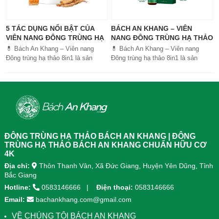
5 TÁC DỤNG NỔI BẬT CỦA
BÁCH AN KHANG – VIÊN
VIÊN NANG ĐÔNG TRÙNG HẠ
NANG ĐÔNG TRÙNG HẠ THẢO
THẢO BÁCH AN KHANG
8IN1: GIẢI PHÁP SỨC KHỎE
💊 Bách An Khang – Viên nang
💊 Bách An Khang – Viên nang
TOÀN DIỆN
Đông trùng hạ thảo 8in1 là sản
Đông trùng hạ thảo 8in1 là sản
phẩm chăm sóc sức khỏe toàn
phẩm chăm sóc sức khỏe toàn
diện, kết hợp 8 dược liệu quý giúp
diện, kết...
tăng đề kháng, bổ khí huyết, hỗ trợ
tiêu hóa, ngủ ngon, giảm mệt mỏi.
Sản phẩm được sản xuất tại nhà
máy đạt chuẩn GMP, sử dụng công
nghệ cao khô đậm đặc gấp 10 lần,
giúp hấp thu nhanh và hiệu quả
ĐÔNG TRÙNG HẠ THẢO BÁCH AN KHANG | ĐÔNG
hơn.
TRÙNG HẠ THẢO BÁCH AN KHANG CHUẨN HỮU CƠ
4K
Địa chỉ:
Thôn Thanh Vân, Xã Đức Giang, Huyện Yên Dũng, Tỉnh
Bắc Giang
Hotline:
0583146666
Điện thoại:
0583146666
Email:
bachankhang.com@gmail.com
VỀ CHÚNG TÔI BÁCH AN KHANG