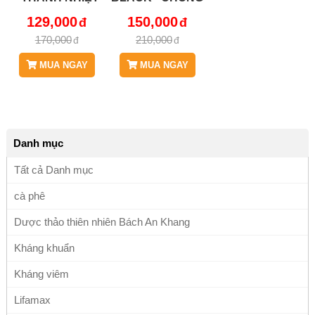
GIẢI ĐỘC JD250
LÃO HÓA DA,
129,000
150,000
TRATHAOMOC
GIÚP TĂNG
170,000
210,000
CƯỜNG SỨC
KHỎE, GIẢM
MUA NGAY
MUA NGAY
BÉO, TỐT CHO
SỰ PHÁT TRIỂN
CỦA TRÍ NÃO,
ĂNG CƯỜNG
SỮA CHO PHỤ
Danh mục
NỮ MANG THAI
VÀ SAU SINH,
Tất cả Danh mục
CHỐNG TÁO
cà phê
BÓN,..JD246
HATCHIABLACK
Dược thảo thiên nhiên Bách An Khang
Kháng khuẩn
Kháng viêm
Lifamax