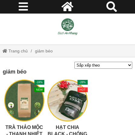
Trang chủ
giảm béo
giảm béo
-24%
-28%
NEW
HOT
TRÀ THẢO MỘC
HẠT CHIA
- THANH NHIỆT
BLACK - CHỐNG