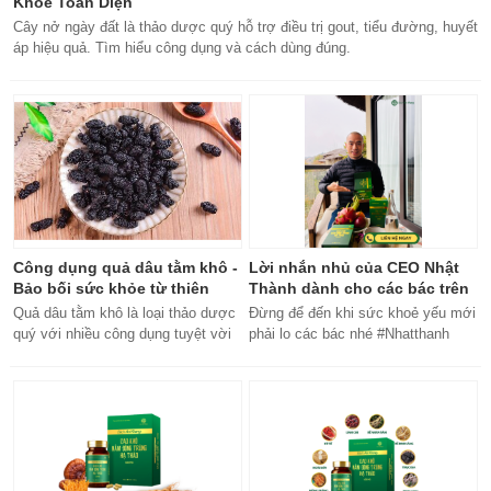
Khỏe Toàn Diện
Cây nở ngày đất là thảo dược quý hỗ trợ điều trị gout, tiểu đường, huyết
áp hiệu quả. Tìm hiểu công dụng và cách dùng đúng.
Công dụng quả dâu tằm khô -
Lời nhắn nhủ của CEO Nhật
Bảo bối sức khỏe từ thiên
Thành dành cho các bác trên
nhiên
50 tuổi
Quả dâu tằm khô là loại thảo dược
Đừng để đến khi sức khoẻ yếu mới
quý với nhiều công dụng tuyệt vời
phải lo các bác nhé #Nhatthanh
cho sức khỏe, từ bổ máu đến tăng
#ceonhatthanh
cường miễn dịch.
#bachankhang8trong1
#bachankhang8in1 #damdacgap10
#khoetubentrong #nhatthanhbak