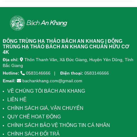
diện, kết hợp 8 dược liệu quý giúp
diện, kết...
tăng đề kháng, bổ khí huyết, hỗ trợ
tiêu hóa, ngủ ngon, giảm mệt mỏi.
Sản phẩm được sản xuất tại nhà
máy đạt chuẩn GMP, sử dụng công
nghệ cao khô đậm đặc gấp 10 lần,
giúp hấp thu nhanh và hiệu quả
ĐÔNG TRÙNG HẠ THẢO BÁCH AN KHANG | ĐÔNG
hơn.
TRÙNG HẠ THẢO BÁCH AN KHANG CHUẨN HỮU CƠ
4K
Địa chỉ:
Thôn Thanh Vân, Xã Đức Giang, Huyện Yên Dũng, Tỉnh
Bắc Giang
Hotline:
0583146666
Điện thoại:
0583146666
Email:
bachankhang.com@gmail.com
VỀ CHÚNG TÔI BÁCH AN KHANG
LIÊN HỆ
CHÍNH SÁCH GIÁ, VẬN CHUYỂN
QUY CHẾ HOẠT ĐỘNG
CHÍNH SÁCH BẢO VỆ THÔNG TIN CÁ NHÂN
CHÍNH SÁCH ĐỔI TRẢ