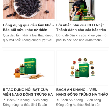
Công dụng quả dâu tằm khô -
Lời nhắn nhủ của CEO Nhật
Bảo bối sức khỏe từ thiên
Thành dành cho các bác trên
nhiên
50 tuổi
Quả dâu tằm khô là loại thảo dược
Đừng để đến khi sức khoẻ yếu mới
quý với nhiều công dụng tuyệt vời
phải lo các bác nhé #Nhatthanh
cho sức khỏe, từ bổ máu đến tăng
#ceonhatthanh
cường miễn dịch.
#bachankhang8trong1
#bachankhang8in1 #damdacgap10
#khoetubentrong #nhatthanhbak
5 TÁC DỤNG NỔI BẬT CỦA
BÁCH AN KHANG – VIÊN
VIÊN NANG ĐÔNG TRÙNG HẠ
NANG ĐÔNG TRÙNG HẠ THẢO
THẢO BÁCH AN KHANG
8IN1: GIẢI PHÁP SỨC KHỎE
💊 Bách An Khang – Viên nang
💊 Bách An Khang – Viên nang
TOÀN DIỆN
Đông trùng hạ thảo 8in1 là sản
Đông trùng hạ thảo 8in1 là sản
phẩm chăm sóc sức khỏe toàn
phẩm chăm sóc sức khỏe toàn