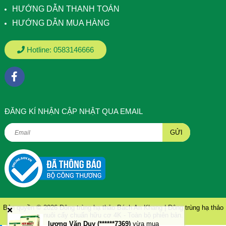
HƯỚNG DẪN THANH TOÁN
HƯỚNG DẪN MUA HÀNG
Hotline:
0583146666
ÐĂNG KÍ NHẬN CẬP NHẬT QUA EMAIL
GỬI
Bản quyền © 2026
Đông trùng hạ thảo Bách An Khang | Đông trùng hạ thảo
nuôi cấy chuẩn hữu cơ 4K
- Toàn bộ phiên bản.
lương Văn Duy (******7369)
vừa mua