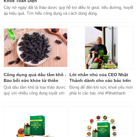
Khỏe Toàn Diện
Cây nở ngày đất là thảo dược quý hỗ trợ điều trị gout, tiểu đường, huyết
áp hiệu quả. Tìm hiểu công dụng và cách dùng đúng.
Công dụng quả dâu tằm khô -
Lời nhắn nhủ của CEO Nhật
Bảo bối sức khỏe từ thiên
Thành dành cho các bác trên
nhiên
50 tuổi
Quả dâu tằm khô là loại thảo dược
Đừng để đến khi sức khoẻ yếu mới
quý với nhiều công dụng tuyệt vời
phải lo các bác nhé #Nhatthanh
cho sức khỏe, từ bổ máu đến tăng
#ceonhatthanh
cường miễn dịch.
#bachankhang8trong1
#bachankhang8in1 #damdacgap10
#khoetubentrong #nhatthanhbak