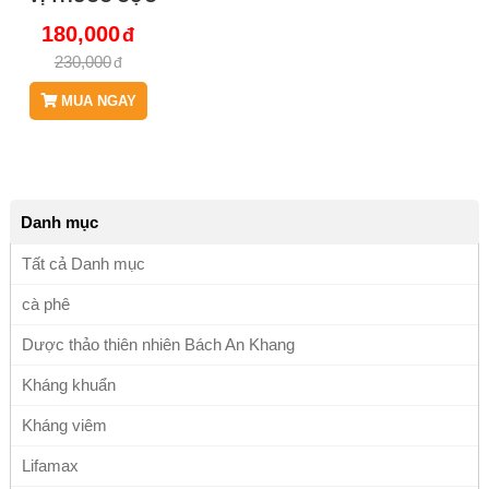
QUÝ DÀNH CHO
180,000
NGƯỜI HUYẾT
230,000
ÁP CAO JD017
KHOQUARUNG
MUA NGAY
Danh mục
Tất cả Danh mục
cà phê
Dược thảo thiên nhiên Bách An Khang
Kháng khuẩn
Kháng viêm
Lifamax