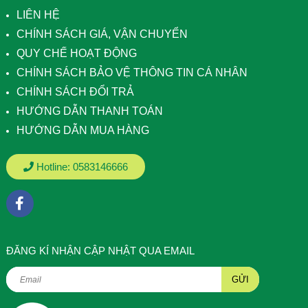
LIÊN HỆ
CHÍNH SÁCH GIÁ, VẬN CHUYỂN
QUY CHẾ HOẠT ĐỘNG
CHÍNH SÁCH BẢO VỆ THÔNG TIN CÁ NHÂN
CHÍNH SÁCH ĐỔI TRẢ
HƯỚNG DẪN THANH TOÁN
HƯỚNG DẪN MUA HÀNG
Hotline:
0583146666
ÐĂNG KÍ NHẬN CẬP NHẬT QUA EMAIL
GỬI