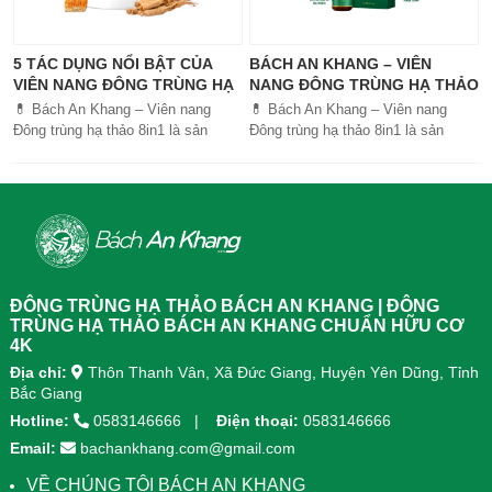
5 TÁC DỤNG NỔI BẬT CỦA
BÁCH AN KHANG – VIÊN
VIÊN NANG ĐÔNG TRÙNG HẠ
NANG ĐÔNG TRÙNG HẠ THẢO
THẢO BÁCH AN KHANG
8IN1: GIẢI PHÁP SỨC KHỎE
💊 Bách An Khang – Viên nang
💊 Bách An Khang – Viên nang
TOÀN DIỆN
Đông trùng hạ thảo 8in1 là sản
Đông trùng hạ thảo 8in1 là sản
phẩm chăm sóc sức khỏe toàn
phẩm chăm sóc sức khỏe toàn
diện, kết hợp 8 dược liệu quý giúp
diện, kết...
tăng đề kháng, bổ khí huyết, hỗ trợ
tiêu hóa, ngủ ngon, giảm mệt mỏi.
Sản phẩm được sản xuất tại nhà
máy đạt chuẩn GMP, sử dụng công
nghệ cao khô đậm đặc gấp 10 lần,
giúp hấp thu nhanh và hiệu quả
ĐÔNG TRÙNG HẠ THẢO BÁCH AN KHANG | ĐÔNG
hơn.
TRÙNG HẠ THẢO BÁCH AN KHANG CHUẨN HỮU CƠ
4K
Địa chỉ:
Thôn Thanh Vân, Xã Đức Giang, Huyện Yên Dũng, Tỉnh
Bắc Giang
Hotline:
0583146666
Điện thoại:
0583146666
Email:
bachankhang.com@gmail.com
VỀ CHÚNG TÔI BÁCH AN KHANG