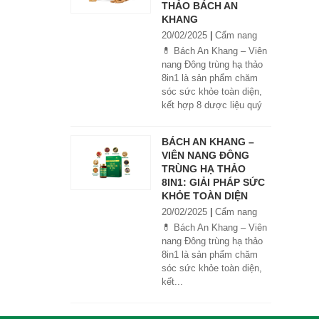
THẢO BÁCH AN
KHANG
20/02/2025
|
Cẩm nang
💊 Bách An Khang – Viên
nang Đông trùng hạ thảo
8in1 là sản phẩm chăm
sóc sức khỏe toàn diện,
kết hợp 8 dược liệu quý
giúp tăng đề kháng, bổ
khí huyết, hỗ trợ tiêu hóa,
BÁCH AN KHANG –
ngủ ngon, giảm mệt mỏi.
VIÊN NANG ĐÔNG
Sản phẩm được sản xuất
TRÙNG HẠ THẢO
tại nhà máy đạt chuẩn
8IN1: GIẢI PHÁP SỨC
GMP, sử dụng công nghệ
KHỎE TOÀN DIỆN
cao khô đậm đặc gấp 10
20/02/2025
|
Cẩm nang
lần, giúp hấp thu nhanh và
hiệu quả hơn.
💊 Bách An Khang – Viên
nang Đông trùng hạ thảo
8in1 là sản phẩm chăm
sóc sức khỏe toàn diện,
kết...