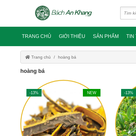
TRANG CHỦ
GIỚI THIỆU
SẢN PHẨM
TIN
Trang chủ
hoàng bá
hoàng bá
-13%
NEW
-13%