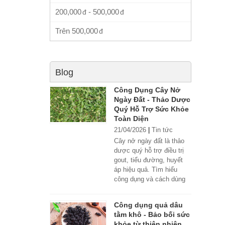
200,000
-
500,000
Trên
500,000
Blog
Công Dụng Cây Nở
Ngày Đất - Thảo Dược
Quý Hỗ Trợ Sức Khỏe
Toàn Diện
21/04/2026
|
Tin tức
Cây nở ngày đất là thảo
dược quý hỗ trợ điều trị
gout, tiểu đường, huyết
áp hiệu quả. Tìm hiểu
công dụng và cách dùng
đúng.
Công dụng quả dâu
tằm khô - Bảo bối sức
khỏe từ thiên nhiên