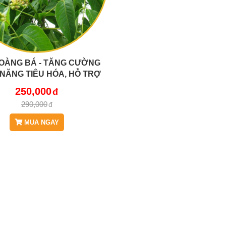
OÀNG BÁ - TĂNG CƯỜNG
NĂNG TIÊU HÓA, HỖ TRỢ
H TRĨ JD302 HOANGBA
250,000
290,000
MUA NGAY