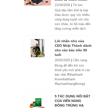
21/04/2026
|
Tin tức
Quả dâu tằm khô là loại
thảo dược quý với nhiều
công dụng tuyệt vời cho
sức khỏe, từ bổ máu đến
tăng cường miễn dịch.
Lời nhắn nhủ của
CEO Nhật Thành dành
cho các bác trên 50
tuổi
20/02/2025
|
Cẩm nang
Đừng để đến khi sức
khoẻ yếu mới phải lo các
bác nhé #Nhatthanh
#ceonhatthanh
#bachankhang8trong1
#bachankhang8in1
#damdacgap10
5 TÁC DỤNG NỔI BẬT
#khoetubentrong
CỦA VIÊN NANG
#nhatthanhbak
ĐÔNG TRÙNG HẠ