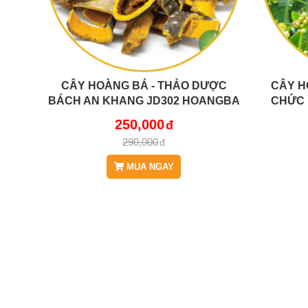
CÂY HOÀNG BÁ - THẢO DƯỢC
CÂY H
BÁCH AN KHANG JD302 HOANGBA
CHỨC 
BỆN
250,000
290,000
MUA NGAY