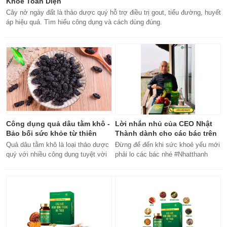
Khỏe Toàn Diện
Cây nở ngày đất là thảo dược quý hỗ trợ điều trị gout, tiểu đường, huyết
áp hiệu quả. Tìm hiểu công dụng và cách dùng đúng.
Công dụng quả dâu tằm khô -
Lời nhắn nhủ của CEO Nhật
Bảo bối sức khỏe từ thiên
Thành dành cho các bác trên
nhiên
50 tuổi
Quả dâu tằm khô là loại thảo dược
Đừng để đến khi sức khoẻ yếu mới
quý với nhiều công dụng tuyệt vời
phải lo các bác nhé #Nhatthanh
cho sức khỏe, từ bổ máu đến tăng
#ceonhatthanh
cường miễn dịch.
#bachankhang8trong1
#bachankhang8in1 #damdacgap10
#khoetubentrong #nhatthanhbak