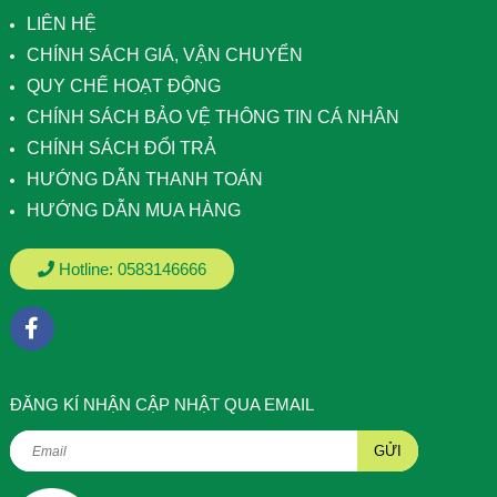
LIÊN HỆ
CHÍNH SÁCH GIÁ, VẬN CHUYỂN
QUY CHẾ HOẠT ĐỘNG
CHÍNH SÁCH BẢO VỆ THÔNG TIN CÁ NHÂN
CHÍNH SÁCH ĐỔI TRẢ
HƯỚNG DẪN THANH TOÁN
HƯỚNG DẪN MUA HÀNG
Hotline:
0583146666
ÐĂNG KÍ NHẬN CẬP NHẬT QUA EMAIL
GỬI