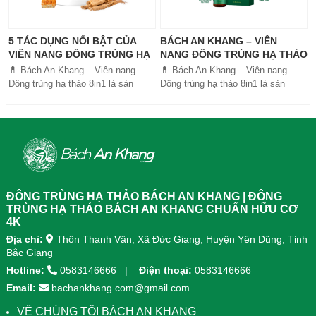
5 TÁC DỤNG NỔI BẬT CỦA
BÁCH AN KHANG – VIÊN
VIÊN NANG ĐÔNG TRÙNG HẠ
NANG ĐÔNG TRÙNG HẠ THẢO
THẢO BÁCH AN KHANG
8IN1: GIẢI PHÁP SỨC KHỎE
💊 Bách An Khang – Viên nang
💊 Bách An Khang – Viên nang
TOÀN DIỆN
Đông trùng hạ thảo 8in1 là sản
Đông trùng hạ thảo 8in1 là sản
phẩm chăm sóc sức khỏe toàn
phẩm chăm sóc sức khỏe toàn
diện, kết hợp 8 dược liệu quý giúp
diện, kết...
tăng đề kháng, bổ khí huyết, hỗ trợ
tiêu hóa, ngủ ngon, giảm mệt mỏi.
Sản phẩm được sản xuất tại nhà
máy đạt chuẩn GMP, sử dụng công
nghệ cao khô đậm đặc gấp 10 lần,
giúp hấp thu nhanh và hiệu quả
ĐÔNG TRÙNG HẠ THẢO BÁCH AN KHANG | ĐÔNG
hơn.
TRÙNG HẠ THẢO BÁCH AN KHANG CHUẨN HỮU CƠ
4K
Địa chỉ:
Thôn Thanh Vân, Xã Đức Giang, Huyện Yên Dũng, Tỉnh
Bắc Giang
Hotline:
0583146666
Điện thoại:
0583146666
Email:
bachankhang.com@gmail.com
VỀ CHÚNG TÔI BÁCH AN KHANG