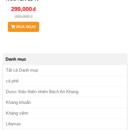
BÀI THUỐC GIA
299,000
TRUYỀN CỦA
330,000
VUA VOI - JD054
MUA NGAY
Danh mục
Tất cả Danh mục
cà phê
Dược thảo thiên nhiên Bách An Khang
Kháng khuẩn
Kháng viêm
Lifamax