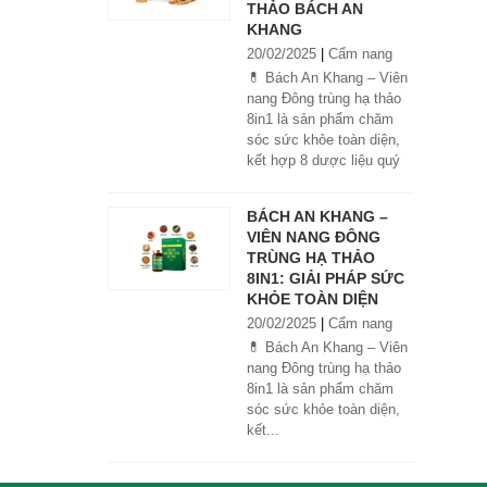
THẢO BÁCH AN
KHANG
20/02/2025
|
Cẩm nang
💊 Bách An Khang – Viên
nang Đông trùng hạ thảo
8in1 là sản phẩm chăm
sóc sức khỏe toàn diện,
kết hợp 8 dược liệu quý
giúp tăng đề kháng, bổ
khí huyết, hỗ trợ tiêu hóa,
BÁCH AN KHANG –
ngủ ngon, giảm mệt mỏi.
VIÊN NANG ĐÔNG
Sản phẩm được sản xuất
TRÙNG HẠ THẢO
tại nhà máy đạt chuẩn
8IN1: GIẢI PHÁP SỨC
GMP, sử dụng công nghệ
KHỎE TOÀN DIỆN
cao khô đậm đặc gấp 10
20/02/2025
|
Cẩm nang
lần, giúp hấp thu nhanh và
hiệu quả hơn.
💊 Bách An Khang – Viên
nang Đông trùng hạ thảo
8in1 là sản phẩm chăm
sóc sức khỏe toàn diện,
kết...