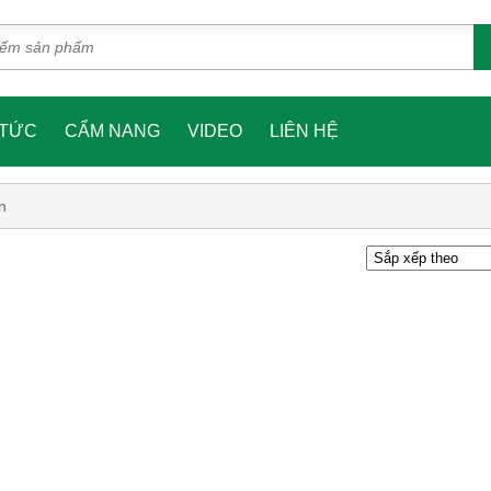
 TỨC
CẨM NANG
VIDEO
LIÊN HỆ
n