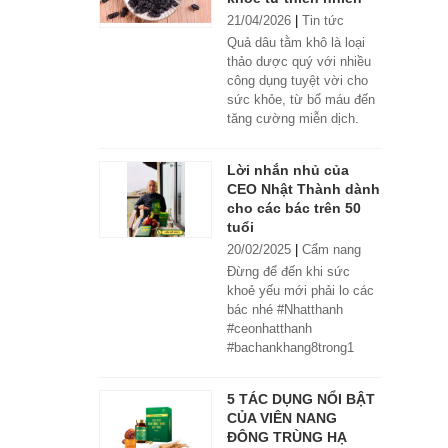
21/04/2026
|
Tin tức
Quả dâu tằm khô là loại
thảo dược quý với nhiều
công dụng tuyệt vời cho
sức khỏe, từ bổ máu đến
tăng cường miễn dịch.
Lời nhắn nhủ của
CEO Nhật Thành dành
cho các bác trên 50
tuổi
20/02/2025
|
Cẩm nang
Đừng để đến khi sức
khoẻ yếu mới phải lo các
bác nhé #Nhatthanh
#ceonhatthanh
#bachankhang8trong1
#bachankhang8in1
#damdacgap10
5 TÁC DỤNG NỔI BẬT
#khoetubentrong
CỦA VIÊN NANG
#nhatthanhbak
ĐÔNG TRÙNG HẠ