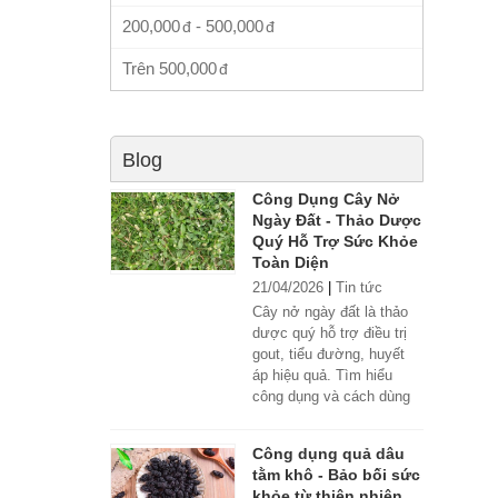
200,000
-
500,000
Trên
500,000
Blog
Công Dụng Cây Nở
Ngày Đất - Thảo Dược
Quý Hỗ Trợ Sức Khỏe
Toàn Diện
21/04/2026
|
Tin tức
Cây nở ngày đất là thảo
dược quý hỗ trợ điều trị
gout, tiểu đường, huyết
áp hiệu quả. Tìm hiểu
công dụng và cách dùng
đúng.
Công dụng quả dâu
tằm khô - Bảo bối sức
khỏe từ thiên nhiên