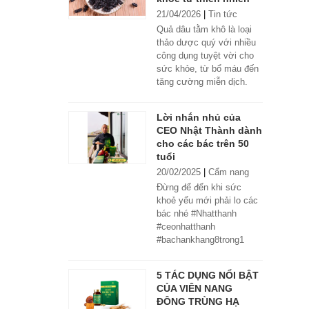
21/04/2026
|
Tin tức
Quả dâu tằm khô là loại
thảo dược quý với nhiều
công dụng tuyệt vời cho
sức khỏe, từ bổ máu đến
tăng cường miễn dịch.
Lời nhắn nhủ của
CEO Nhật Thành dành
cho các bác trên 50
tuổi
20/02/2025
|
Cẩm nang
Đừng để đến khi sức
khoẻ yếu mới phải lo các
bác nhé #Nhatthanh
#ceonhatthanh
#bachankhang8trong1
#bachankhang8in1
#damdacgap10
5 TÁC DỤNG NỔI BẬT
#khoetubentrong
CỦA VIÊN NANG
#nhatthanhbak
ĐÔNG TRÙNG HẠ