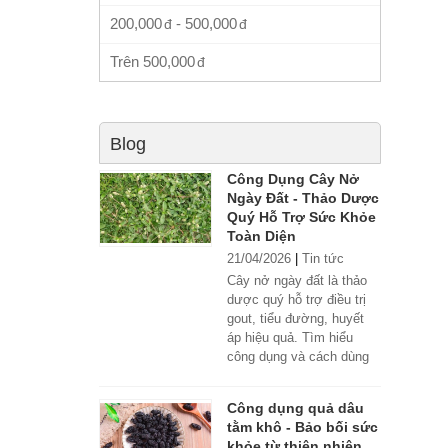
200,000
-
500,000
Trên
500,000
Blog
Công Dụng Cây Nở
Ngày Đất - Thảo Dược
Quý Hỗ Trợ Sức Khỏe
Toàn Diện
21/04/2026
|
Tin tức
Cây nở ngày đất là thảo
dược quý hỗ trợ điều trị
gout, tiểu đường, huyết
áp hiệu quả. Tìm hiểu
công dụng và cách dùng
đúng.
Công dụng quả dâu
tằm khô - Bảo bối sức
khỏe từ thiên nhiên