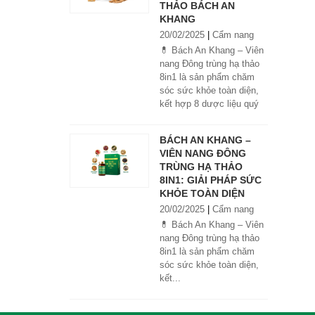
THẢO BÁCH AN
KHANG
20/02/2025
|
Cẩm nang
💊 Bách An Khang – Viên
nang Đông trùng hạ thảo
8in1 là sản phẩm chăm
sóc sức khỏe toàn diện,
kết hợp 8 dược liệu quý
giúp tăng đề kháng, bổ
khí huyết, hỗ trợ tiêu hóa,
BÁCH AN KHANG –
ngủ ngon, giảm mệt mỏi.
VIÊN NANG ĐÔNG
Sản phẩm được sản xuất
TRÙNG HẠ THẢO
tại nhà máy đạt chuẩn
8IN1: GIẢI PHÁP SỨC
GMP, sử dụng công nghệ
KHỎE TOÀN DIỆN
cao khô đậm đặc gấp 10
20/02/2025
|
Cẩm nang
lần, giúp hấp thu nhanh và
hiệu quả hơn.
💊 Bách An Khang – Viên
nang Đông trùng hạ thảo
8in1 là sản phẩm chăm
sóc sức khỏe toàn diện,
kết...