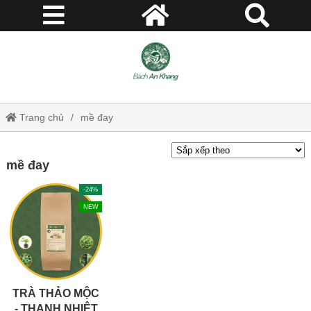
Trang chủ
mề đay
mề đay
-24%
NEW
TRÀ THẢO MỘC
- THANH NHIỆT