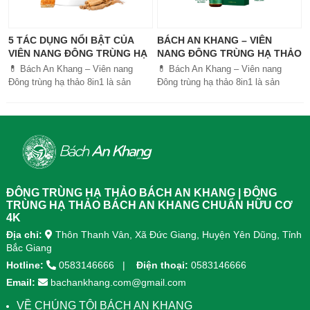
5 TÁC DỤNG NỔI BẬT CỦA
BÁCH AN KHANG – VIÊN
VIÊN NANG ĐÔNG TRÙNG HẠ
NANG ĐÔNG TRÙNG HẠ THẢO
THẢO BÁCH AN KHANG
8IN1: GIẢI PHÁP SỨC KHỎE
💊 Bách An Khang – Viên nang
💊 Bách An Khang – Viên nang
TOÀN DIỆN
Đông trùng hạ thảo 8in1 là sản
Đông trùng hạ thảo 8in1 là sản
phẩm chăm sóc sức khỏe toàn
phẩm chăm sóc sức khỏe toàn
diện, kết hợp 8 dược liệu quý giúp
diện, kết...
tăng đề kháng, bổ khí huyết, hỗ trợ
tiêu hóa, ngủ ngon, giảm mệt mỏi.
Sản phẩm được sản xuất tại nhà
máy đạt chuẩn GMP, sử dụng công
nghệ cao khô đậm đặc gấp 10 lần,
giúp hấp thu nhanh và hiệu quả
ĐÔNG TRÙNG HẠ THẢO BÁCH AN KHANG | ĐÔNG
hơn.
TRÙNG HẠ THẢO BÁCH AN KHANG CHUẨN HỮU CƠ
4K
Địa chỉ:
Thôn Thanh Vân, Xã Đức Giang, Huyện Yên Dũng, Tỉnh
Bắc Giang
Hotline:
0583146666
Điện thoại:
0583146666
Email:
bachankhang.com@gmail.com
VỀ CHÚNG TÔI BÁCH AN KHANG