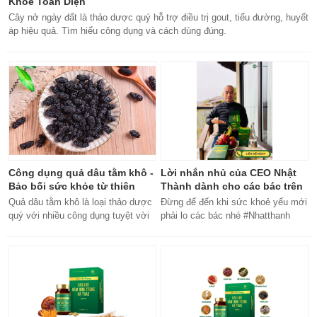
Khỏe Toàn Diện
Cây nở ngày đất là thảo dược quý hỗ trợ điều trị gout, tiểu đường, huyết
áp hiệu quả. Tìm hiểu công dụng và cách dùng đúng.
Công dụng quả dâu tằm khô -
Lời nhắn nhủ của CEO Nhật
Bảo bối sức khỏe từ thiên
Thành dành cho các bác trên
nhiên
50 tuổi
Quả dâu tằm khô là loại thảo dược
Đừng để đến khi sức khoẻ yếu mới
quý với nhiều công dụng tuyệt vời
phải lo các bác nhé #Nhatthanh
cho sức khỏe, từ bổ máu đến tăng
#ceonhatthanh
cường miễn dịch.
#bachankhang8trong1
#bachankhang8in1 #damdacgap10
#khoetubentrong #nhatthanhbak