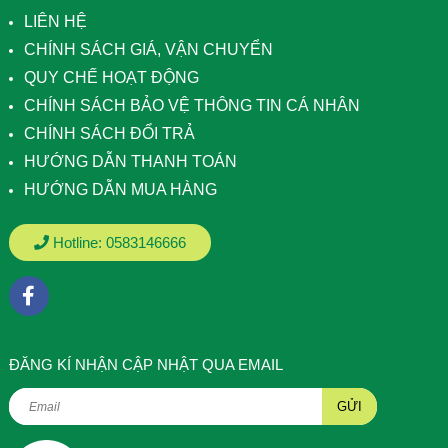
LIÊN HỆ
CHÍNH SÁCH GIÁ, VẬN CHUYỂN
QUY CHẾ HOẠT ĐỘNG
CHÍNH SÁCH BẢO VỆ THÔNG TIN CÁ NHÂN
CHÍNH SÁCH ĐỔI TRẢ
HƯỚNG DẪN THANH TOÁN
HƯỚNG DẪN MUA HÀNG
Hotline:
0583146666
ÐĂNG KÍ NHẬN CẬP NHẬT QUA EMAIL
GỬI