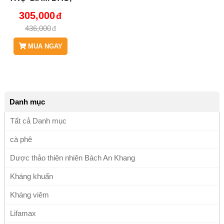
CHỐNG VIÊM,
305,000
HẠ ĐƯỜNG
436,000
HUYẾT, CHỐNG
OXY HÓA
MUA NGAY
BAK836 COPY
Danh mục
Tất cả Danh mục
cà phê
Dược thảo thiên nhiên Bách An Khang
Kháng khuẩn
Kháng viêm
Lifamax