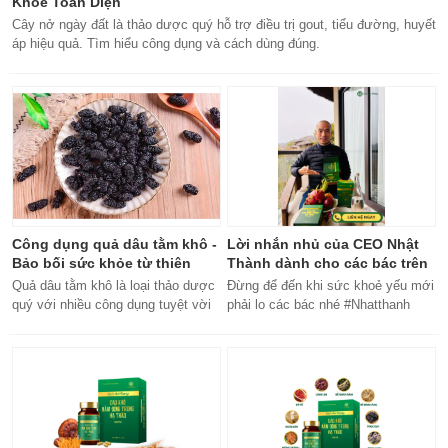
Khỏe Toàn Diện
Cây nở ngày đất là thảo dược quý hỗ trợ điều trị gout, tiểu đường, huyết
áp hiệu quả. Tìm hiểu công dụng và cách dùng đúng.
Công dụng quả dâu tằm khô -
Lời nhắn nhủ của CEO Nhật
Bảo bối sức khỏe từ thiên
Thành dành cho các bác trên
nhiên
50 tuổi
Quả dâu tằm khô là loại thảo dược
Đừng để đến khi sức khoẻ yếu mới
quý với nhiều công dụng tuyệt vời
phải lo các bác nhé #Nhatthanh
cho sức khỏe, từ bổ máu đến tăng
#ceonhatthanh
cường miễn dịch.
#bachankhang8trong1
#bachankhang8in1 #damdacgap10
#khoetubentrong #nhatthanhbak