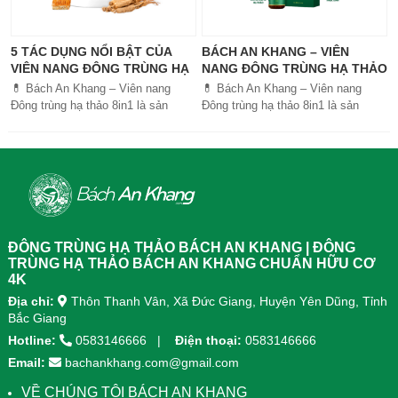
5 TÁC DỤNG NỔI BẬT CỦA
BÁCH AN KHANG – VIÊN
VIÊN NANG ĐÔNG TRÙNG HẠ
NANG ĐÔNG TRÙNG HẠ THẢO
THẢO BÁCH AN KHANG
8IN1: GIẢI PHÁP SỨC KHỎE
💊 Bách An Khang – Viên nang
💊 Bách An Khang – Viên nang
TOÀN DIỆN
Đông trùng hạ thảo 8in1 là sản
Đông trùng hạ thảo 8in1 là sản
phẩm chăm sóc sức khỏe toàn
phẩm chăm sóc sức khỏe toàn
diện, kết hợp 8 dược liệu quý giúp
diện, kết...
tăng đề kháng, bổ khí huyết, hỗ trợ
tiêu hóa, ngủ ngon, giảm mệt mỏi.
Sản phẩm được sản xuất tại nhà
máy đạt chuẩn GMP, sử dụng công
nghệ cao khô đậm đặc gấp 10 lần,
giúp hấp thu nhanh và hiệu quả
ĐÔNG TRÙNG HẠ THẢO BÁCH AN KHANG | ĐÔNG
hơn.
TRÙNG HẠ THẢO BÁCH AN KHANG CHUẨN HỮU CƠ
4K
Địa chỉ:
Thôn Thanh Vân, Xã Đức Giang, Huyện Yên Dũng, Tỉnh
Bắc Giang
Hotline:
0583146666
Điện thoại:
0583146666
Email:
bachankhang.com@gmail.com
VỀ CHÚNG TÔI BÁCH AN KHANG