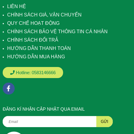
LIÊN HỆ
CHÍNH SÁCH GIÁ, VẬN CHUYỂN
QUY CHẾ HOẠT ĐỘNG
CHÍNH SÁCH BẢO VỆ THÔNG TIN CÁ NHÂN
CHÍNH SÁCH ĐỔI TRẢ
HƯỚNG DẪN THANH TOÁN
HƯỚNG DẪN MUA HÀNG
Hotline:
0583146666
ÐĂNG KÍ NHẬN CẬP NHẬT QUA EMAIL
GỬI