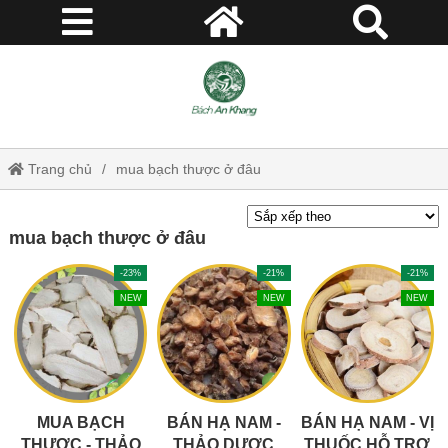
Trang chủ
mua bạch thược ở đâu
mua bạch thược ở đâu
-23%
-21%
-21%
NEW
NEW
NEW
MUA BẠCH
BÁN HẠ NAM -
BÁN HẠ NAM - VỊ
THƯỢC - THẢO
THẢO DƯỢC
THUỐC HỖ TRỢ