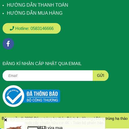
HƯỚNG DẪN THANH TOÁN
HƯỚNG DẪN MUA HÀNG
Hotline:
0583146666
ÐĂNG KÍ NHẬN CẬP NHẬT QUA EMAIL
GỬI
Bản quyền © 2026
Đông trùng hạ thảo Bách An Khang | Đông trùng hạ thảo
nuôi cấy chuẩn hữu cơ 4K
- Toàn bộ phiên bản.
(******6813)
vừa mua