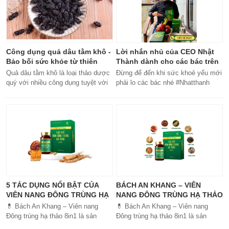
Công dụng quả dâu tằm khô -
Lời nhắn nhủ của CEO Nhật
Bảo bối sức khỏe từ thiên
Thành dành cho các bác trên
nhiên
50 tuổi
Quả dâu tằm khô là loại thảo dược
Đừng để đến khi sức khoẻ yếu mới
quý với nhiều công dụng tuyệt vời
phải lo các bác nhé #Nhatthanh
cho sức khỏe, từ bổ máu đến tăng
#ceonhatthanh
cường miễn dịch.
#bachankhang8trong1
#bachankhang8in1 #damdacgap10
#khoetubentrong #nhatthanhbak
5 TÁC DỤNG NỔI BẬT CỦA
BÁCH AN KHANG – VIÊN
VIÊN NANG ĐÔNG TRÙNG HẠ
NANG ĐÔNG TRÙNG HẠ THẢO
THẢO BÁCH AN KHANG
8IN1: GIẢI PHÁP SỨC KHỎE
💊 Bách An Khang – Viên nang
💊 Bách An Khang – Viên nang
TOÀN DIỆN
Đông trùng hạ thảo 8in1 là sản
Đông trùng hạ thảo 8in1 là sản
phẩm chăm sóc sức khỏe toàn
phẩm chăm sóc sức khỏe toàn