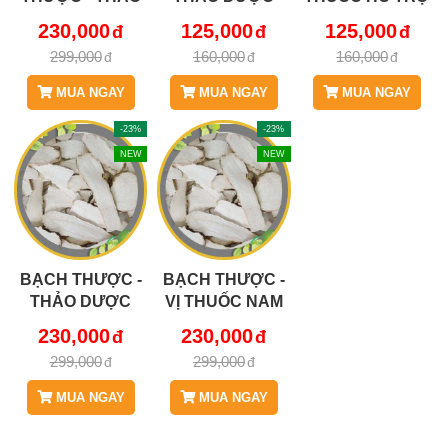
DƯỢC BÁCH AN
BÁCH AN
CHỨNG HO
230,000
125,000
125,000
KHANG JD277
KHANG JD278
ĐỜM, HO LÂU
299,000
160,000
160,000
BACHTHUOC V2
BANHANAM
NGÀY CỰC HAY
JD278
MUA NGAY
MUA NGAY
MUA NGAY
BANHANAM
-23%
-23%
NEW
NEW
BẠCH THƯỢC -
BẠCH THƯỢC -
THẢO DƯỢC
VỊ THUỐC NAM
BÁCH AN
ĐA CÔNG DỤNG
230,000
230,000
KHANG JD277
CỰC QUÝ JD277
299,000
299,000
BACHTHUOC
BACHTHUOC
MUA NGAY
MUA NGAY