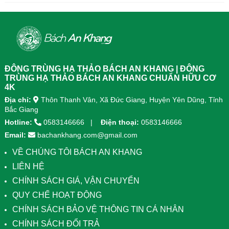
diện, kết hợp 8 dược liệu quý giúp
diện, kết...
tăng đề kháng, bổ khí huyết, hỗ trợ
tiêu hóa, ngủ ngon, giảm mệt mỏi.
Sản phẩm được sản xuất tại nhà
máy đạt chuẩn GMP, sử dụng công
nghệ cao khô đậm đặc gấp 10 lần,
giúp hấp thu nhanh và hiệu quả
ĐÔNG TRÙNG HẠ THẢO BÁCH AN KHANG | ĐÔNG
hơn.
TRÙNG HẠ THẢO BÁCH AN KHANG CHUẨN HỮU CƠ
4K
Địa chỉ:
Thôn Thanh Vân, Xã Đức Giang, Huyện Yên Dũng, Tỉnh
Bắc Giang
Hotline:
0583146666
Điện thoại:
0583146666
Email:
bachankhang.com@gmail.com
VỀ CHÚNG TÔI BÁCH AN KHANG
LIÊN HỆ
CHÍNH SÁCH GIÁ, VẬN CHUYỂN
QUY CHẾ HOẠT ĐỘNG
CHÍNH SÁCH BẢO VỆ THÔNG TIN CÁ NHÂN
CHÍNH SÁCH ĐỔI TRẢ