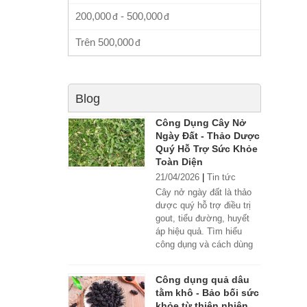
200,000
-
500,000
Trên
500,000
Blog
Công Dụng Cây Nở
Ngày Đất - Thảo Dược
Quý Hỗ Trợ Sức Khỏe
Toàn Diện
21/04/2026
|
Tin tức
Cây nở ngày đất là thảo
dược quý hỗ trợ điều trị
gout, tiểu đường, huyết
áp hiệu quả. Tìm hiểu
công dụng và cách dùng
đúng.
Công dụng quả dâu
tằm khô - Bảo bối sức
khỏe từ thiên nhiên