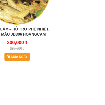
CẦM – HỖ TRỢ PHẾ NHIỆT,
A MÁU JD306 HOANGCAM
200,000
230,000
MUA NGAY