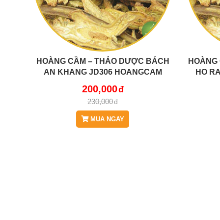
HOÀNG CẦM – THẢO DƯỢC BÁCH
HOÀNG 
AN KHANG JD306 HOANGCAM
HO R
200,000
230,000
MUA NGAY