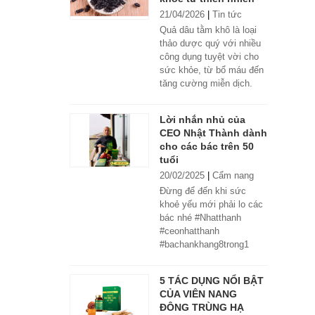
21/04/2026
|
Tin tức
Quả dâu tằm khô là loại
thảo dược quý với nhiều
công dụng tuyệt vời cho
sức khỏe, từ bổ máu đến
tăng cường miễn dịch.
Lời nhắn nhủ của
CEO Nhật Thành dành
cho các bác trên 50
tuổi
20/02/2025
|
Cẩm nang
Đừng để đến khi sức
khoẻ yếu mới phải lo các
bác nhé #Nhatthanh
#ceonhatthanh
#bachankhang8trong1
#bachankhang8in1
#damdacgap10
5 TÁC DỤNG NỔI BẬT
#khoetubentrong
CỦA VIÊN NANG
#nhatthanhbak
ĐÔNG TRÙNG HẠ