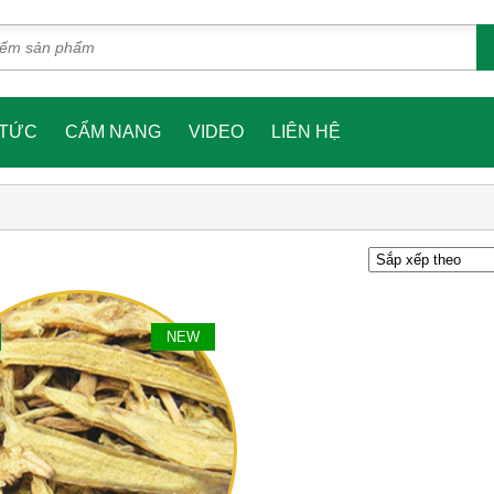
 TỨC
CẨM NANG
VIDEO
LIÊN HỆ
NEW