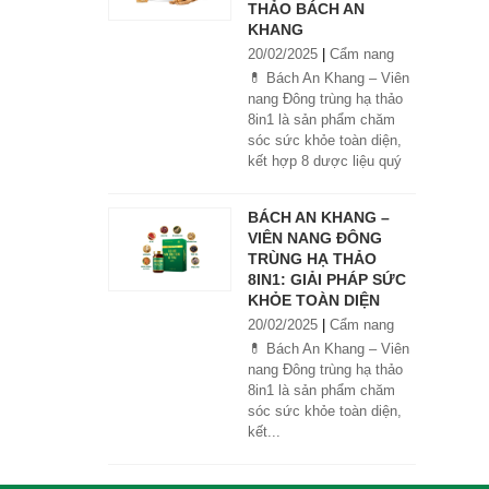
THẢO BÁCH AN
KHANG
20/02/2025
|
Cẩm nang
💊 Bách An Khang – Viên
nang Đông trùng hạ thảo
8in1 là sản phẩm chăm
sóc sức khỏe toàn diện,
kết hợp 8 dược liệu quý
giúp tăng đề kháng, bổ
khí huyết, hỗ trợ tiêu hóa,
BÁCH AN KHANG –
ngủ ngon, giảm mệt mỏi.
VIÊN NANG ĐÔNG
Sản phẩm được sản xuất
TRÙNG HẠ THẢO
tại nhà máy đạt chuẩn
8IN1: GIẢI PHÁP SỨC
GMP, sử dụng công nghệ
KHỎE TOÀN DIỆN
cao khô đậm đặc gấp 10
20/02/2025
|
Cẩm nang
lần, giúp hấp thu nhanh và
hiệu quả hơn.
💊 Bách An Khang – Viên
nang Đông trùng hạ thảo
8in1 là sản phẩm chăm
sóc sức khỏe toàn diện,
kết...