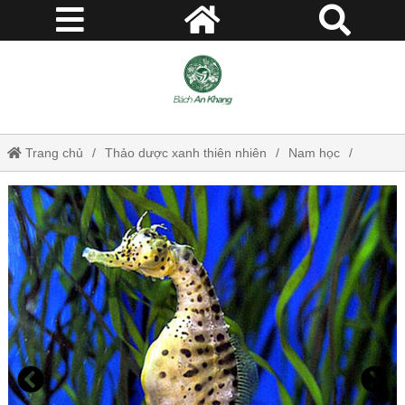
Trang chủ
Thảo dược xanh thiên nhiên
Nam học
Vô sinh
Cá Ngựa - Hỗ trợ tăng cường sức khỏe, bổ thận tráng dương, điều
khí hoạt huyết, tán kết tiêu viêm JD032