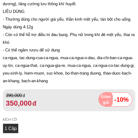
dương), tăng cường lưu thông khí huyết.
LIỀU DÙNG:
- Thường dùng cho người già yếu, thần kinh mệt yếu, tán bột cho uống.
Ngày dùng 4-12g
- Còn có thể hỗ trợ điều trị đau bụng. Phụ nữ trong khi đẻ mệt yếu, thai ra
khó.
- Có thể ngâm rượu để sử dụng
ca-ngua, tac-dung-cua-ca-ngua, mua-ca-ngua-o-dau, dia-chi-ban-ca-ngua-
uy-tin, ca-ngua-that, ca-ngua-gia-re, mua-ca-ngua, ca-ngua-co-tac-dung-gi,
yeu-sinh-ly, hiem-muon, suc-khoe, bo-than-trang duong, thao-duoc-bach-
an-khang, bach-an-khang
390,000
Giảm
-10%
350,000
giá
KÍCH CỠ
1 Cặp