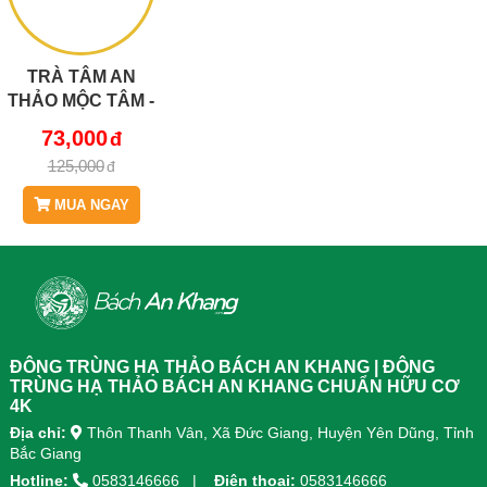
TRÀ TÂM AN
THẢO MỘC TÂM -
HỖ TRỢ CẢI
73,000
THIỆN GIẤC NGỦ
125,000
(HỘP 30 TÚI LỌC)
MUA NGAY
ĐÔNG TRÙNG HẠ THẢO BÁCH AN KHANG | ĐÔNG
TRÙNG HẠ THẢO BÁCH AN KHANG CHUẨN HỮU CƠ
4K
Địa chỉ:
Thôn Thanh Vân, Xã Đức Giang, Huyện Yên Dũng, Tỉnh
Bắc Giang
Hotline:
0583146666
Điện thoại:
0583146666