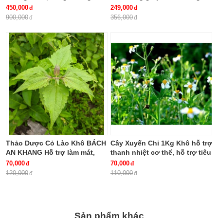
khỏe, giảm mệt mỏi (hộp 30
ngon
450,000
249,000
viên)
900,000
356,000
Thảo Dược Cỏ Lào Khô BÁCH
Cây Xuyến Chi 1Kg Khô hỗ trợ
AN KHANG Hỗ trợ làm mát,
thanh nhiệt cơ thể, hỗ trợ tiêu
giảm viêm, hỗ trợ tiêu hóa
hóa BÁCH AN KHANG
70,000
70,000
120,000
110,000
Sản phẩm khác