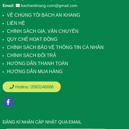
Email:
bachankhang.com@gmail.com
VỀ CHÚNG TÔI BÁCH AN KHANG
LIÊN HỆ
CHÍNH SÁCH GIÁ, VẬN CHUYỂN
QUY CHẾ HOẠT ĐỘNG
CHÍNH SÁCH BẢO VỆ THÔNG TIN CÁ NHÂN
CHÍNH SÁCH ĐỔI TRẢ
HƯỚNG DẪN THANH TOÁN
HƯỚNG DẪN MUA HÀNG
Hotline:
0583146666
ÐĂNG KÍ NHẬN CẬP NHẬT QUA EMAIL