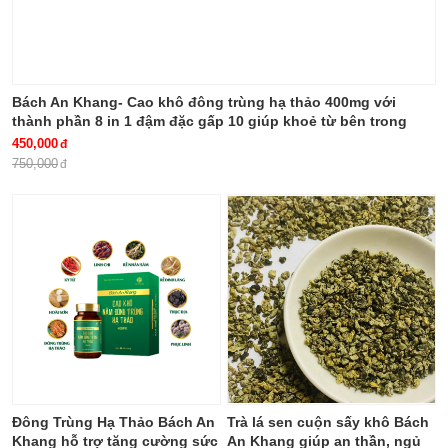
Bách An Khang- Cao khô đông trùng hạ thảo 400mg với
thành phần 8 in 1 đậm đặc gấp 10 giúp khoẻ từ bên trong
bảo vệ gia đình bạn
450,000
750,000
Đông Trùng Hạ Thảo Bách An
Trà lá sen cuộn sấy khô Bách
Khang hỗ trợ tăng cường sức
An Khang giúp an thần, ngủ