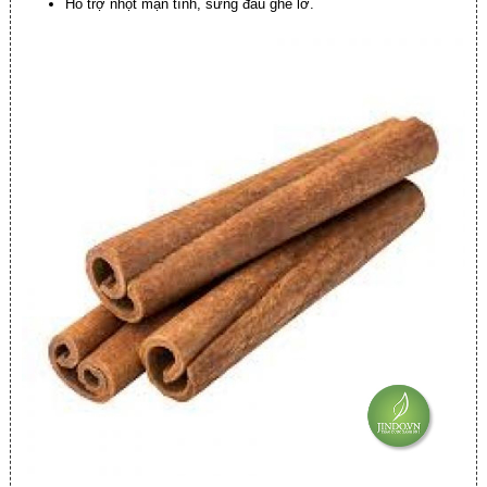
Hỗ trợ nhọt mạn tính, sưng đau ghẻ lở.