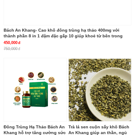
Bách An Khang- Cao khô đông trùng hạ thảo 400mg với
thành phần 8 in 1 đậm đặc gấp 10 giúp khoẻ từ bên trong
bảo vệ gia đình bạn
450,000
750,000
Đông Trùng Hạ Thảo Bách An
Trà lá sen cuộn sấy khô Bách
Khang hỗ trợ tăng cường sức
An Khang giúp an thần, ngủ