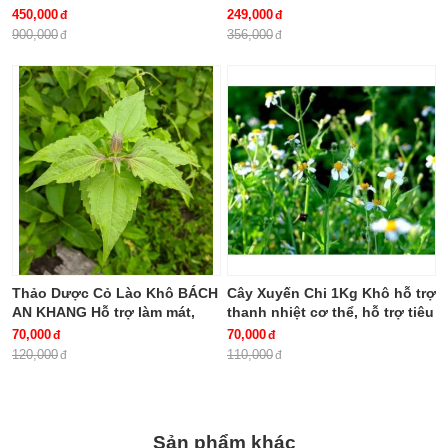
khỏe, giảm mệt mỏi (hộp 30
ngon
450,000
249,000
viên)
900,000
356,000
Thảo Dược Cỏ Lào Khô BÁCH
Cây Xuyến Chi 1Kg Khô hỗ trợ
AN KHANG Hỗ trợ làm mát,
thanh nhiệt cơ thể, hỗ trợ tiêu
giảm viêm, hỗ trợ tiêu hóa
hóa BÁCH AN KHANG
70,000
70,000
120,000
110,000
Sản phẩm khác