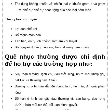
Tác dụng kháng khuẩn với nhiều loại vi khuẩn gram + và gram
-, ức chế sự chế sự hoạt động của các loại nấm mốc.
Theo y học cổ truyền:
Lợi can phế khí
Bổ mệnh môn hỏa
Tán hàn, ôn tỳ, chỉ thống, làm ấm khí huyết
Bổ nguyên dương, tiêu ấm, tráng dương mệnh môn
Quế nhục thường được chỉ định
để hỗ trợ các trường hợp như:
Suy thận dương, lạnh chi, đau thắt lưng, nhức mỏi khớp gối,
bất lực và thường hay đi tiểu.
Dương hư ở tỳ thận dẫn đến bụng lạnh, kém ăn, đi ngoài phân
lỏng.
Bế hàn ở kinh lạc gây đau thượng vị, đau bụng, đau lưng
dưới, nhức mỏi cơ thể, rối loạn kinh nguyệt.