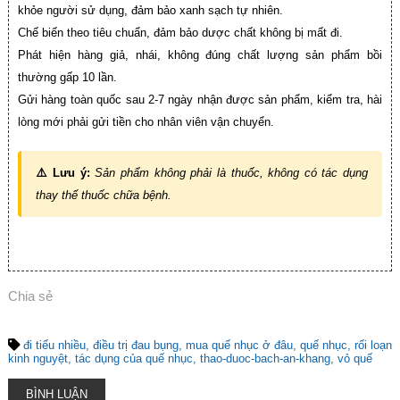
khỏe người sử dụng, đảm bảo xanh sạch tự nhiên.
Chế biến theo tiêu chuẩn, đảm bảo dược chất không bị mất đi.
Phát hiện hàng giả, nhái, không đúng chất lượng sản phẩm bồi
thường gấp 10 lần.
Gửi hàng toàn quốc sau 2-7 ngày nhận được sản phẩm, kiểm tra, hài
lòng mới phải gửi tiền cho nhân viên vận chuyển.
⚠️ Lưu ý:
Sản phẩm không phải là thuốc, không có tác dụng
thay thế thuốc chữa bệnh.
Chia sẻ
đi tiểu nhiều
điều trị đau bụng
mua quế nhục ở đâu
quế nhục
rối loạn
kinh nguyệt
tác dụng của quế nhục
thao-duoc-bach-an-khang
vỏ quế
BÌNH LUẬN