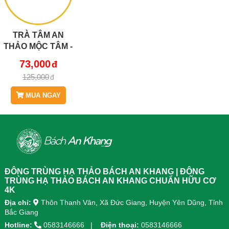
TRÀ TÂM AN
THẢO MỘC TÂM -
HỖ TRỢ CẢI
73,000
THIỆN GIẤC NGỦ
125,000
(HỘP 30 TÚI LỌC)
MUA NGAY
ĐÔNG TRÙNG HẠ THẢO BÁCH AN KHANG | ĐÔNG
TRÙNG HẠ THẢO BÁCH AN KHANG CHUẨN HỮU CƠ
4K
Địa chỉ:
Thôn Thanh Vân, Xã Đức Giang, Huyện Yên Dũng, Tỉnh
Bắc Giang
Hotline:
0583146666
Điện thoại:
0583146666