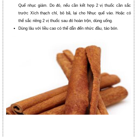
Quế nhục giảm. Do đó, nếu cần kết hợp 2 vị thuốc cần sắc
trước Xích thạch chỉ, bỏ bã, lại cho Nhục quế vào. Hoặc có
thể sắc riêng 2 vị thuốc sau đó hoàn trộn, dùng uống.
Dùng lâu với liều cao có thể dẫn đến nhức đầu, táo bón.