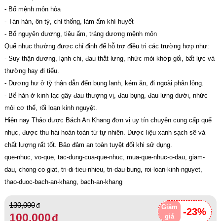
- Bổ mệnh môn hỏa
- Tán hàn, ôn tỳ, chỉ thống, làm ấm khí huyết
- Bổ nguyên dương, tiêu ấm, tráng dương mệnh môn
Quế nhục thường được chỉ định để hỗ trợ điều trị các trường hợp như:
- Suy thận dương, lạnh chi, đau thắt lưng, nhức mỏi khớp gối, bất lực và
thường hay đi tiểu.
- Dương hư ở tỳ thận dẫn đến bụng lạnh, kém ăn, đi ngoài phân lỏng.
- Bế hàn ở kinh lạc gây đau thượng vị, đau bụng, đau lưng dưới, nhức
mỏi cơ thể, rối loạn kinh nguyệt.
Hiện nay Thảo dược Bách An Khang đơn vị uy tín chuyên cung cấp quế
nhục, được thu hái hoàn toàn từ tự nhiên. Dược liệu xanh sạch sẽ và
chất lượng rất tốt. Bảo đảm an toàn tuyệt đối khi sử dụng.
que-nhuc, vo-que, tac-dung-cua-que-nhuc, mua-que-nhuc-o-dau, giam-
dau, chong-co-giat, tri-di-tieu-nhieu, tri-dau-bung, roi-loan-kinh-nguyet,
thao-duoc-bach-an-khang, bach-an-khang
130,000
Giảm
-23%
100,000
giá