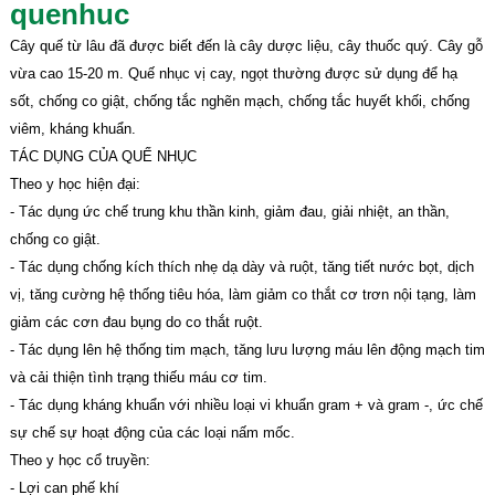
quenhuc
Cây quế từ lâu đã được biết đến là cây dược liệu, cây thuốc quý. Cây gỗ
vừa cao 15-20 m. Quế nhục vị cay, ngọt thường được sử dụng để hạ
sốt, chống co giật, chống tắc nghẽn mạch, chống tắc huyết khối, chống
viêm, kháng khuẩn.
TÁC DỤNG CỦA QUẾ NHỤC
Theo y học hiện đại:
- Tác dụng ức chế trung khu thần kinh, giảm đau, giải nhiệt, an thần,
chống co giật.
- Tác dụng chống kích thích nhẹ dạ dày và ruột, tăng tiết nước bọt, dịch
vị, tăng cường hệ thống tiêu hóa, làm giảm co thắt cơ trơn nội tạng, làm
giảm các cơn đau bụng do co thắt ruột.
- Tác dụng lên hệ thống tim mạch, tăng lưu lượng máu lên động mạch tim
và cải thiện tình trạng thiếu máu cơ tim.
- Tác dụng kháng khuẩn với nhiều loại vi khuẩn gram + và gram -, ức chế
sự chế sự hoạt động của các loại nấm mốc.
Theo y học cổ truyền:
- Lợi can phế khí