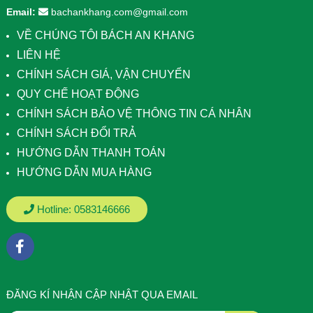
Email:
bachankhang.com@gmail.com
VỀ CHÚNG TÔI BÁCH AN KHANG
LIÊN HỆ
CHÍNH SÁCH GIÁ, VẬN CHUYỂN
QUY CHẾ HOẠT ĐỘNG
CHÍNH SÁCH BẢO VỆ THÔNG TIN CÁ NHÂN
CHÍNH SÁCH ĐỔI TRẢ
HƯỚNG DẪN THANH TOÁN
HƯỚNG DẪN MUA HÀNG
Hotline:
0583146666
ÐĂNG KÍ NHẬN CẬP NHẬT QUA EMAIL