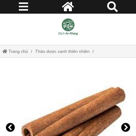
Trang chủ
Thảo dược xanh thiên nhiên
Quế nhục - Tác dụng hạ sốt, chống co giật, chống tắc nghẽn mạch,
chống tắc huyết khối, chống viêm, kháng khuẩn JD331 quenhuc