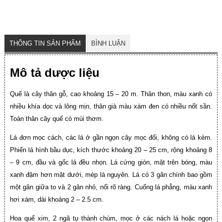
THÔNG TIN SẢN PHẨM
BÌNH LUẬN
Mô tả dược liệu
Quế là cây thân gỗ, cao khoảng 15 – 20 m. Thân thon, màu xanh có
nhiều khía dọc và lông mịn, thân già màu xám đen có nhiều nốt sần.
Toàn thân cây quế có mùi thơm.
Lá đơn mọc cách, các lá ở gần ngọn cây mọc đối, không có lá kèm.
Phiến lá hình bầu dục, kích thước khoảng 20 – 25 cm, rộng khoảng 8
– 9 cm, đầu và gốc lá đều nhọn. Lá cứng giòn, mặt trên bóng, màu
xanh đậm hơn mặt dưới, mép lá nguyên. Lá có 3 gân chính bao gồm
một gân giữa to và 2 gân nhỏ, nổi rõ ràng. Cuống lá phẳng, màu xanh
hơi xám, dài khoảng 2 – 2.5 cm.
Hoa quế xim, 2 ngã tụ thành chùm, mọc ở các nách lá hoặc ngọn