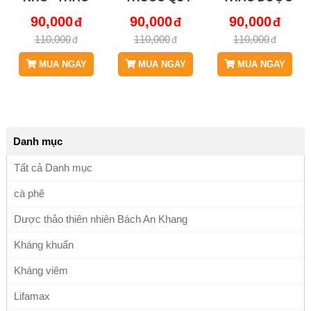
DƯỢC BÁCH AN
CHỮA BỆNH
BÁCH AN
90,000
90,000
90,000
KHANG - JD079
THẬN VÀ
KHANG - JD079
110,000
110,000
110,000
V2
ĐƯỜNG TIẾT
NIỆU - JD079
MUA NGAY
MUA NGAY
MUA NGAY
CAYMADE
Danh mục
Tất cả Danh mục
cà phê
Dược thảo thiên nhiên Bách An Khang
Kháng khuẩn
Kháng viêm
Lifamax