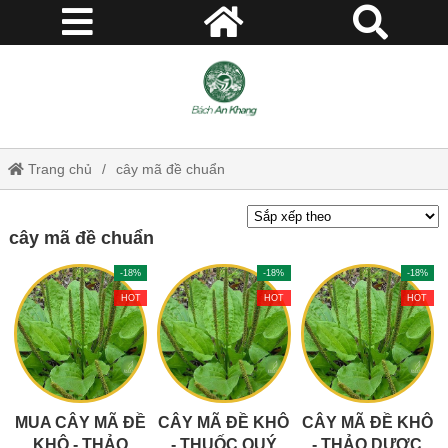
Trang chủ
cây mã đề chuẩn
cây mã đề chuẩn
-18%
-18%
-18%
HOT
HOT
HOT
MUA CÂY MÃ ĐỀ
CÂY MÃ ĐỀ KHÔ
CÂY MÃ ĐỀ KHÔ
KHÔ - THẢO
- THUỐC QUÝ
- THẢO DƯỢC