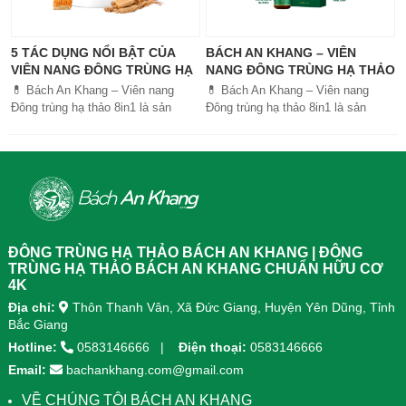
5 TÁC DỤNG NỔI BẬT CỦA
BÁCH AN KHANG – VIÊN
VIÊN NANG ĐÔNG TRÙNG HẠ
NANG ĐÔNG TRÙNG HẠ THẢO
THẢO BÁCH AN KHANG
8IN1: GIẢI PHÁP SỨC KHỎE
💊 Bách An Khang – Viên nang
💊 Bách An Khang – Viên nang
TOÀN DIỆN
Đông trùng hạ thảo 8in1 là sản
Đông trùng hạ thảo 8in1 là sản
phẩm chăm sóc sức khỏe toàn
phẩm chăm sóc sức khỏe toàn
diện, kết hợp 8 dược liệu quý giúp
diện, kết...
tăng đề kháng, bổ khí huyết, hỗ trợ
tiêu hóa, ngủ ngon, giảm mệt mỏi.
Sản phẩm được sản xuất tại nhà
máy đạt chuẩn GMP, sử dụng công
nghệ cao khô đậm đặc gấp 10 lần,
giúp hấp thu nhanh và hiệu quả
ĐÔNG TRÙNG HẠ THẢO BÁCH AN KHANG | ĐÔNG
hơn.
TRÙNG HẠ THẢO BÁCH AN KHANG CHUẨN HỮU CƠ
4K
Địa chỉ:
Thôn Thanh Vân, Xã Đức Giang, Huyện Yên Dũng, Tỉnh
Bắc Giang
Hotline:
0583146666
Điện thoại:
0583146666
Email:
bachankhang.com@gmail.com
VỀ CHÚNG TÔI BÁCH AN KHANG