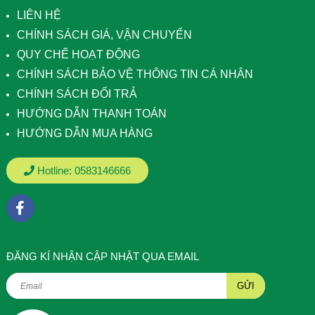
LIÊN HỆ
CHÍNH SÁCH GIÁ, VẬN CHUYỂN
QUY CHẾ HOẠT ĐỘNG
CHÍNH SÁCH BẢO VỆ THÔNG TIN CÁ NHÂN
CHÍNH SÁCH ĐỔI TRẢ
HƯỚNG DẪN THANH TOÁN
HƯỚNG DẪN MUA HÀNG
Hotline:
0583146666
ÐĂNG KÍ NHẬN CẬP NHẬT QUA EMAIL
GỬI