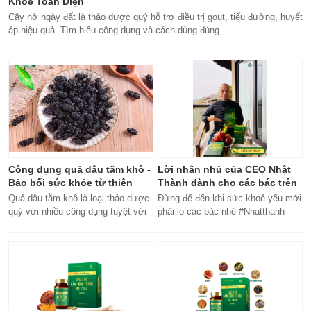
Khỏe Toàn Diện
Cây nở ngày đất là thảo dược quý hỗ trợ điều trị gout, tiểu đường, huyết
áp hiệu quả. Tìm hiểu công dụng và cách dùng đúng.
Công dụng quả dâu tằm khô -
Lời nhắn nhủ của CEO Nhật
Bảo bối sức khỏe từ thiên
Thành dành cho các bác trên
nhiên
50 tuổi
Quả dâu tằm khô là loại thảo dược
Đừng để đến khi sức khoẻ yếu mới
quý với nhiều công dụng tuyệt vời
phải lo các bác nhé #Nhatthanh
cho sức khỏe, từ bổ máu đến tăng
#ceonhatthanh
cường miễn dịch.
#bachankhang8trong1
#bachankhang8in1 #damdacgap10
#khoetubentrong #nhatthanhbak